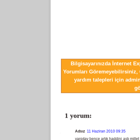
Bilgisayarınızda İnternet E
Yorumları Göremeyebilirsiniz, 
yardım talepleri için adm
gö
1 yorum:
Adsız
11 Haziran 2010 09:35
yargıtay bence artık haddini aştı mille