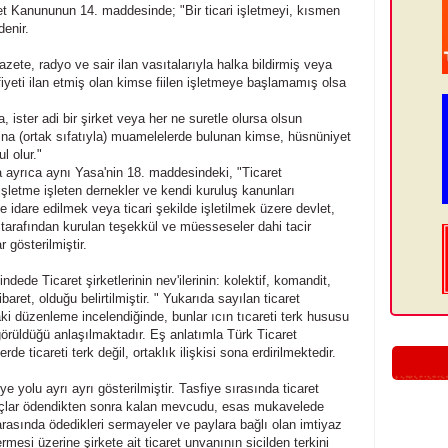
ret Kanununun 14. maddesinde; "Bir ticari işletmeyi, kısmen
denir.
 gazete, radyo ve sair ilan vasıtalarıyla halka bildirmiş veya
yfiyeti ilan etmiş olan kimse fiilen işletmeye başlamamış olsa
a, ister adi bir şirket veya her ne suretle olursa olsun
ına (ortak sıfatıyla) muamelelerde bulunan kimse, hüsnüniyet
l olur."
ayrıca aynı Yasa'nin 18. maddesindeki, "Ticaret
r işletme işleten dernekler ve kendi kuruluş kanunları
 idare edilmek veya ticari şekilde işletilmek üzere devlet,
tarafından kurulan teşekkül ve müesseseler dahi tacir
r gösterilmiştir.
ede Ticaret şirketlerinin nev'ilerinin: kolektif, komandit,
baret, olduğu belirtilmiştir. " Yukarıda sayılan ticaret
ki düzenleme incelendiğinde, bunlar ıcın tıcareti terk hususu
ngörüldüğü anlaşılmaktadır. Eş anlatımla Türk Ticaret
 ticareti terk değil, ortaklık ilişkisi sona erdirilmektedir.
fiye yolu ayrı ayrı gösterilmiştir. Tasfiye sırasında ticaret
 borçlar ödendikten sonra kalan mevcudu, esas mukavelede
rasında ödedikleri sermayeler ve paylara bağlı olan imtiyaz
rmesi üzerine şirkete ait ticaret unvanının sicilden terkini