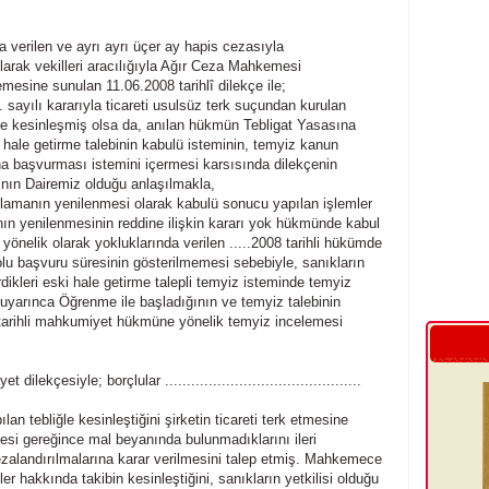
a verilen ve ayrı ayrı üçer ay hapis cezasıyla
larak vekilleri aracılığıyla Ağır Ceza Mahkemesi
esine sunulan 11.06.2008 tarihlî dilekçe ile;
 sayılı kararıyla ticareti usulsüz terk suçundan kurulan
le kesinleşmiş olsa da, anılan hükmün Tebligat Yasasına
ki hale getirme talebinin kabulü isteminin, temyiz kanun
na başvurması istemini içermesi karsısında dilekçenin
nın Dairemiz olduğu anlaşılmakla,
ılamanın yenilenmesi olarak kabulü sonucu yapılan işlemler
amanın yenilenmesinin reddine ilişkin kararı yok hükmünde kabul
önelik olarak yokluklarında verilen .....2008 tarihli hükümde
u başvuru süresinin gösterilmemesi sebebiyle, sanıkların
erdikleri eski hale getirme talepli temyiz isteminde temyiz
uyarınca Öğrenme ile başladığının ve temyiz talebinin
tarihli mahkumiyet hükmüne yönelik temyiz incelemesi
lekçesiyle; borçlular .............................................
n tebliğle kesinleştiğini şirketin ticareti terk etmesine
desi gereğince mal beyanında bulunmadıklarını ileri
zalandırılmalarına karar verilmesini talep etmiş. Mahkemece
r hakkında takibin kesinleştiğini, sanıkların yetkilisi olduğu