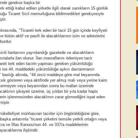
sinde gerekse başka bir
erk ettiği kabul edilen şirketle ilgili olarak sanıkların 15 günlük
nduğu Ticaret Sicil memurluğuna bildirmedikleri gerekçesiyle
tir.
rasında, "Ticareti terk eden bir tacir 15 gün içinde keyfiyeti
ve bütün aktif ve pasifi ile alacaklılarının isim ve adreslerini
burdur.
icili ilanlarının yayınlandığı gazetede ve alacaklıların
alarla ilan olunur. İlan masraflarını ödemiyen tacir
areti terk eden tacirin yapması gereken yükümlülüğü
e ise 44. maddedeki yükümlülüğe aykırı davranmanın
sı" baslığı altında, "44 üncü maddeye göre mal beyanında
k gösteren veya aktifinde yer almış malı veya yerine kaim
östermeyen veya beyanından sonra bu mallan üzerinde
caklının şikayeti üzerine, üç yıldan bir yıla kadar hapis
iillerin işlenmesinden alacaklının zarar görmediğini ispat eden
iştir.
ükellefiyet münhasıran tacirler için öngörüldüğüne göre,
başka anlatımla "ticaret şirketini temsile yetkili ortağın veya
cra ve İflas Kanunu'nun 44. ve 337/a maddelerinin
acaklarına ilişkindir.