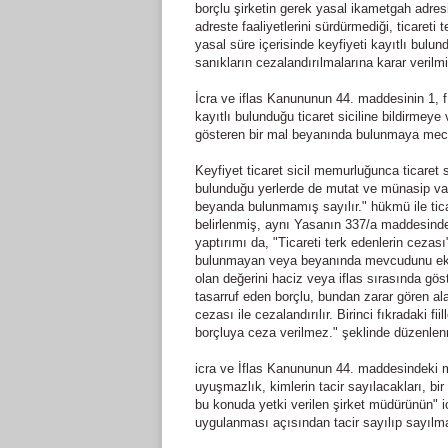
borçlu şirketin gerek yasal ikametgah adre
adreste faaliyetlerini sürdürmediği, ticareti t
yasal süre içerisinde keyfiyeti kayıtlı bulu
sanıkların cezalandırılmalarına karar verilmiş
İcra ve iflas Kanununun 44. maddesinin 1, fık
kayıtlı bulunduğu ticaret siciline bildirmeye 
gösteren bir mal beyanında bulunmaya mec
Keyfiyet ticaret sicil memurluğunca ticaret s
bulunduğu yerlerde de mutat ve münasip vasıt
beyanda bulunmamış sayılır." hükmü ile tic
belirlenmiş, aynı Yasanın 337/a maddesind
yaptırımı da, "Ticareti terk edenlerin ceza
bulunmayan veya beyanında mevcudunu eksi
olan değerini haciz veya iflas sırasında g
tasarruf eden borçlu, bundan zarar gören ala
cezası ile cezalandırılır. Birinci fıkradaki f
borçluya ceza verilmez." şeklinde düzenlenm
icra ve İflas Kanununun 44. maddesindeki m
uyuşmazlık, kimlerin tacir sayılacakları, bir 
bu konuda yetki verilen şirket müdürünün" i
uygulanması açısından tacir sayılıp sayılmay