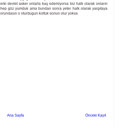
rki devlet asker onlarla baş edemiyorsa biz halk olarak onların
ra hep göz yumduk ama bundan sonra yeter halk olarak yargıtaya
zorundasın o oturdugun koltuk sonun olur yoksa
Ana Sayfa
Önceki Kayıt