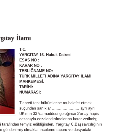
gıtay İlamı
T.C.
YARGITAY 16. Hukuk Dairesi
ESAS NO :
KARAR NO :
TEBLİĞNAME NO:
TÜRK MİLLETİ ADINA YARGITAY İLAMI
MAHKEMESİ:
TARİHİ:
NUMARASI:
Ticareti terk hükümlerine muhalefet etmek
suçundan sanıklar ....................... ayrı ayrı
UK'mın 337/a maddesi gereğince 3'er ay hapis
cezasıyla cezalandırılmalarına karar verilmiş;
i tarafindan temyiz edildiğinden, Yargıtay C.Başsavcılığının
e gönderilmiş olmakla, inceleme raporu ve dosyadaki