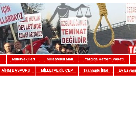
u
Milletvekilleri
Milletvekili Mail
Yargıda Reform Paketi
AİHM BAŞVURU
MİLLETVEKİL CEP
Taahhüdü İhlal
Ev Eşyası