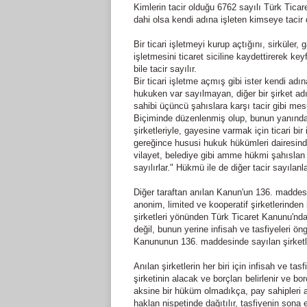
Kimlerin tacir olduğu 6762 sayılı Türk Tica
dahi olsa kendi adına işleten kimseye tacir 
Bir ticari işletmeyi kurup açtığını, sirküler,
işletmesini ticaret siciline kaydettirerek ke
bile tacir sayılır.
Bir ticari işletme açmış gibi ister kendi adın
hukuken var sayılmayan, diğer bir şirket ad
sahibi üçüncü şahıslara karşı tacir gibi mesu
Biçiminde düzenlenmiş olup, bunun yanında 
şirketleriyle, gayesine varmak için ticari bi
gereğince hususi hukuk hükümleri dairesinde
vilayet, belediye gibi amme hükmi şahıslan 
sayılırlar." Hükmü ile de diğer tacir sayılanla
Diğer taraftan anılan Kanun'un 136. maddesind
anonim, limited ve kooperatif şirketlerinden i
şirketleri yönünden Türk Ticaret Kanunu'nda
değil, bunun yerine infisah ve tasfiyeleri ö
Kanununun 136. maddesinde sayılan şirketlerde
Anılan şirketlerin her biri için infisah ve tas
şirketinin alacak ve borçları belirlenir ve
aksine bir hüküm olmadıkça, pay sahipleri a
haklan nispetinde dağıtılır, tasfiyenin sona e