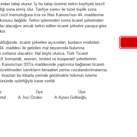
dan talep olunur. İş bu talep üzerine terkin keyfiyeti tescil
liği sona ermiş olur. Tasfiye süreci ile tüzel kişilik sona
ret sicil memurluğuna icra ve İflas Kanunu'nun 44. maddesine
onusu değildir. Terkin işleminden sonra ticaret şirketinden
bu alacağını ancak terkin edilen ticaret şirketini yasaya göre
tir.
üğünde, ticaret şirketleri açısından, bunların müdürleri
n 44. maddesi ile getirilen mal beyanında bulunma
orlama olacaktır. Hal böyle olunca, Türk Ticaret
, komandit, anonim, limited ve kooperatif şirketlerinin
as Kanunu'nun 337/a maddesinde yaptırıma bağlanan ticareti
etilmeden sanıkların beraatleri yerine cezalandırılmalarına
 itirazları bu itibarla yerinde görülmekle hükmün isteme
ününde oybirliğiyle karar verildi.
e
...........................
.Üye
.............................
Üye
tül
..........
A .İnci Özden
..........
A.Ayten Güllüoğlu