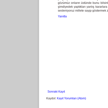
gözümüz onların üstünde bunu bilsinle
şimdiyedek yaptıkları yanlış kararla
sesleniyoruz millete saygı göstermek 
Yanıtla
Sonraki Kayıt
Kaydol:
Kayıt Yorumları (Atom)