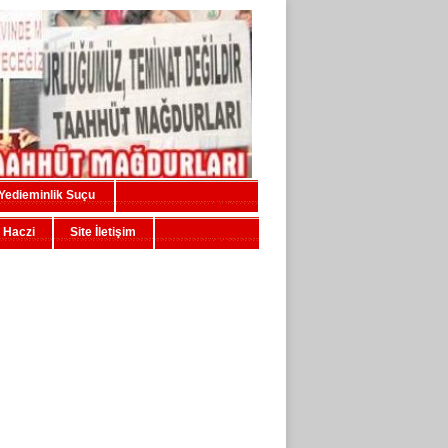
Yedieminlik Suçu
 Haczi
Site İletişim