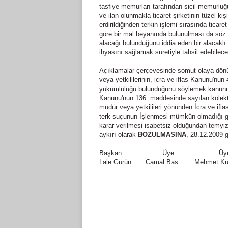
tasfiye memurları tarafından sicil memurluğun
ve ilan olunmakla ticaret şirketinin tüzel kişi
erdirildiğinden terkin işlemi sırasında tica
göre bir mal beyanında bulunulması da söz k
alacağı bulunduğunu iddia eden bir alacaklı 
ihyasını sağlamak suretiyle tahsil edebilecek
Açıklamalar çerçevesinde somut olaya dönüld
veya yetkililerinin, icra ve iflas Kanunu'nu
yükümlülüğü bulunduğunu söylemek kanunu z
Kanunu'nun 136. maddesinde sayılan kolektif
müdür veya yetkilileri yönünden İcra ve ifl
terk suçunun İşlenmesi mümkün olmadığı göz
karar verilmesi isabetsiz olduğundan temyiz
aykırı olarak
BOZULMASINA
, 28.12.2009 g
Başkan
....................
Üye
......................
Üy
Lale Gürün
.......
Camal Bas
........
Mehmet Kür