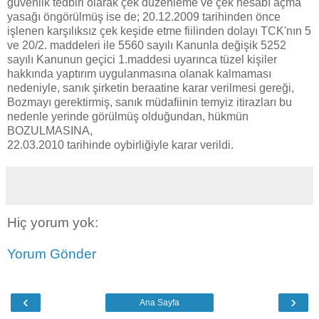
güvenlik tedbiri olarak çek düzenleme ve çek hesabı açma
yasağı öngörülmüş ise de; 20.12.2009 tarihinden önce
işlenen karşılıksız çek keşide etme fiilinden dolayı TCK'nın 5
ve 20/2. maddeleri ile 5560 sayılı Kanunla değişik 5252
sayılı Kanunun geçici 1.maddesi uyarınca tüzel kişiler
hakkında yaptırım uygulanmasına olanak kalmaması
nedeniyle, sanık şirketin beraatine karar verilmesi gereği,
Bozmayı gerektirmiş, sanık müdafiinin temyiz itirazları bu
nedenle yerinde görülmüş olduğundan, hükmün
BOZULMASINA,
22.03.2010 tarihinde oybirliğiyle karar verildi.
Hiç yorum yok:
Yorum Gönder
‹
›
Ana Sayfa