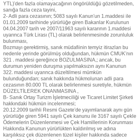
YTL)'den fazla olamayacağının öngörüldüğü gözetilmeden,
sanığa fazla ceza tayini,
2- Adli para cezasının; 5083 sayılı Kanun'un 1.maddesi ile
01.01.2009 tarihinde yürürlüğe giren Bakanlar Kurulunun
04.04.2007 tarih ve 2007/11963 sayılı kararının 1.maddesi
uyarınca Türk Lirası (TL) olarak belirlenmesinde zorunluluk
bulunması,
Bozmayı gerektirmiş, sanık müdafiinin temyiz itirazları bu
nedenle yerinde görülmüş olduğundan, hükmün CMUK'nın
321 . maddesi gereğince BOZULMASINA,; ancak, bu
durumun yeniden duruşma yapılmaksızın aynı Kanunun
322. maddesi uyarınca düzeltilmesi mümkün
bulunduğundan; sanık hakkında hükmolunan adli para
cezasının 80.000 TL olarak belirlenmesi suretiyle, hükmün
DÜZELTİLEREK ONANMASINA ,
B- Sanık Ortay Turizm İşletmeciliği ve Ticaret Limitet Şirketi
hakkındaki hükmün incelenmesi;
20.12.2009 tarihli Resmi Gazete'de yayımlanarak aynı gün
yürürlüğe giren 5941 sayılı Çek kanunu ile 3167 sayılı Çekle
Ödemelerin Düzenlenmesi ve Çek Hamillerinin Korunması
Hakkında Kanunun yürürlükten kaldırılmış ve adına
karşılıksız çek düzenlenen tüzel kişiler hakkında sadece