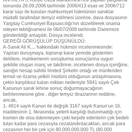
sonunda 26.09.2006 tarihinde 2006/413 esas ve 2006/712
karar sayı ile kurulan mahkumiyet hükmünün sanıklar
müdafii tarafından temyiz edilmesi üzerine, dava dosyasının
Yargıtay Cumhuriyet Başsavcılığı'nın düzeltilerek onama
isteyen tebliğnamesi ile 06/07/2008 tarihinde Dairemize
gönderildiği anlaşıldı. Dosya incelendi.
GEREĞİ GÖRÜŞÜLÜP DÜŞÜNÜLDÜ:
A-Sanık Ali K.... hakkındaki hükmün incelenmesinde:
Yapılan duruşmaya, toplanıp karar yerinde gösterilen
delillere, mahkemenin soruşturma sonuçlarına uygun
şekilde oluşan inanç ve takdirine, incelenen dosya içeriğine,
sanığın hesap sahibi limited Şirketin ortağı ve münferiden
temsil ve ilzama yetkili müdürü olduğunun anlaşılmasına,
çekin karşılıksız kalan miktarı nedeniyle 5941 sayılı Çek
Kanunun sanık lehine sonuç doğurmayacağının
belirlenmesine göre , diğer temyiz itirazlarının reddine,
ancak,
1- 4814 sayılı Kanun ile değişik 3167 sayılı Kanun'un 16.
maddesinin 1. fıkrasında; yeterli karşılığı bulunmadığı için
kısmen de olsa ödenmeyen çeki keşide edenlerin çek bedeli
tutarı kadar para cezasıyla cezalandırılacakları, ancak para
cezasının her bir çek için 80.000.000.000 TL (80.000