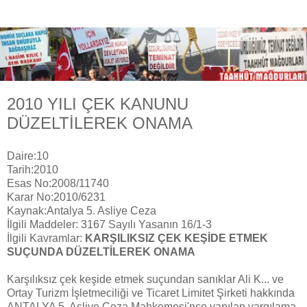
2010 YILI ÇEK KANUNU
DÜZELTİLEREK ONAMA
Daire:10
Tarih:2010
Esas No:2008/11740
Karar No:2010/6231
Kaynak:Antalya 5. Asliye Ceza
İlgili Maddeler: 3167 Sayılı Yasanın 16/1-3
İlgili Kavramlar:
KARŞILIKSIZ ÇEK KEŞİDE ETMEK
SUÇUNDA DÜZELTİLEREK ONAMA
Karşılıksız çek keşide etmek suçundan sanıklar Ali K... ve
Ortay Turizm İşletmeciliği ve Ticaret Limitet Şirketi hakkında
ANTALYA 5. Asliye Ceza Mahkemesi'nce yapılan yargılama