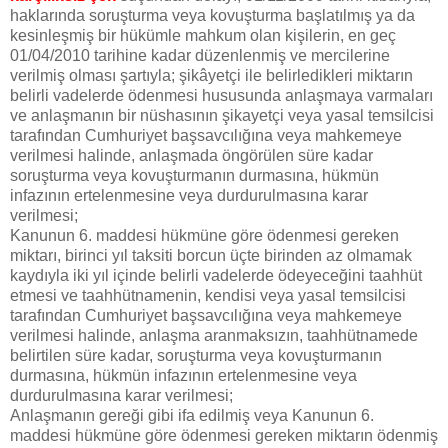
haklarında soruşturma veya kovuşturma başlatılmış ya da
kesinleşmiş bir hükümle mahkum olan kişilerin, en geç
01/04/2010 tarihine kadar düzenlenmiş ve mercilerine
verilmiş olması şartıyla; şikâyetçi ile belirledikleri miktarın
belirli vadelerde ödenmesi hususunda anlaşmaya varmaları
ve anlaşmanın bir nüshasının şikayetçi veya yasal temsilcisi
tarafından Cumhuriyet başsavcılığına veya mahkemeye
verilmesi halinde, anlaşmada öngörülen süre kadar
soruşturma veya kovuşturmanın durmasına, hükmün
infazının ertelenmesine veya durdurulmasına karar
verilmesi;
Kanunun 6. maddesi hükmüne göre ödenmesi gereken
miktarı, birinci yıl taksiti borcun üçte birinden az olmamak
kaydıyla iki yıl içinde belirli vadelerde ödeyeceğini taahhüt
etmesi ve taahhütnamenin, kendisi veya yasal temsilcisi
tarafından Cumhuriyet başsavcılığına veya mahkemeye
verilmesi halinde, anlaşma aranmaksızın, taahhütnamede
belirtilen süre kadar, soruşturma veya kovuşturmanın
durmasına, hükmün infazının ertelenmesine veya
durdurulmasına karar verilmesi;
Anlaşmanın gereği gibi ifa edilmiş veya Kanunun 6.
maddesi hükmüne göre ödenmesi gereken miktarın ödenmiş