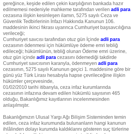
gereğince, keşide edilen çekin karşılığının bankada hazır
edilmemesi nedeniyle mahkeme tarafından verilen
adli para
cezasına ilişkin kesinleşen ilamın, 5275 sayılı Ceza ve
Güvenlik Tedbirlerinin İnfazı Hakkında Kanunun 106.
maddesinin ikinci fıkrası uyarınca Cumhuriyet başsavcılığına
verileceği;
Cumhuriyet savcısı tarafından otuz gün İçinde
adli para
cezasının ödenmesi için hükümlüye ödeme emri tebliğ
edileceği; hükümlünün, tebliğ olunan Ödeme emri üzerine,
otuz gün içinde
adli para
cezasını ödemediği takdirde
Cumhuriyet savcısının kararıyla, ödenmeyen
adli para
cezasının, 5275 sayılı Kanunun geçici 1. maddesine göre bir
günü yüz Türk Lirası hesabıyla hapse çevrileceğine ilişkin
hükümler çerçevesinde,
01/02/2010 tarihi itibarıyla, ceza infaz kurumlarında
cezasının infazına devam edilen hükümlü sayısının 465
olduğu, Bakanlığımız kayıtlarının incelenmesinden
anlaşılmıştır.
Bakanlığımızın Ulusal Yargı Ağı Bilişim Sisteminden temin
edilen, ceza infaz kurumunda bulunanların hangi kanunun
ihlâlinden dolayı kurumda kaldıklarını gösteren suç türlerine