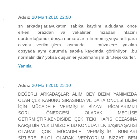
Adsız
20 Mart 2010 22:50
sn arkadaşlar,avukatım sabıka kaydını aldı,daha önce
erken ibrazdan va vekaleten imzadan infazını
durdurduğumuz dosya numaraları silinmemiş,veya adli para
cezası verilmi,işlem kısmında ......müzakere yazılan
dosyada aynı durumda sabıka kaydında görünüyor ..bu
normalmidir? yoksa düşümler yapılmamışmıdır..teşekkürler.
Yanıtla
Adsız
20 Mart 2010 23:10
DEĞERLİ ARKADAŞLAR ALİM BEY BİZİM YANIMIZDA
OLAN ÇEK KANUNU SIRASINDA VE DAHA ÖNCESİ BİZİM
İÇİN MÜCADELE VERMİŞTİR BİZZAT RİCALARIMIZI
SORU ÖNERGESİ OLARAK MECLİSE
GETİRMİŞTİR,KENDİSİDE ÇEK TEKİ HAPİS CEZASINA
KARŞI BİR VEKİLİMİZDİR BU KONUDA TEK BAŞINA ŞAHSİ
OLARAK ÇOK MÜCADELE VERMİŞTİR. BUNLARI
SİZLERE BİLGİ OLARAK VERİYORUM BİZZAT BEN