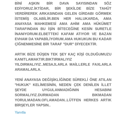
BİNİ AŞKIN BİR DAVA SAYISINDAN SÖZ
EDİYORUZ.İKTİDAR, BİR ŞEKİLDE BİZE TAHÜT
VERDİREREK ARKASINDAN GELEN GİRDABI GÖRMEK
İSTEMİŞ OLABİLİR.BEN HER HALUKARDA, AMA
ANAYASA MAHKEMESİ AMA AHİM AMA HÜKÜMET
TARAFINDAN BU İŞİN BİTECEĞİNE KESİN SURETLE
İNANIYORUM.ELBETTEKİ KAFAM ATIYOR VE BAZAN
EVHAM DA YAPABİLİYORUM.AMA HUKUKUN BU KADAR
ÇİĞNENMESİNE BİR TARAF ''DUR'' DİYECEKTİR.
ARTIK BİZE DÜŞEN TEK ŞEY KAÇ KİŞİ OLDUĞUMUZU
KANITLAMAKTIR.BIKTIRMALIYIZ
YILDIRMALIYIZ..MESAJLARLA MAİLLERLE FAXLARLA
ARAMALARLA.
YENİ ANAYASA DEĞİŞİKLİĞİNDE SÜREKLİ ÖNE ATILAN
''HUKUK'' KELİMESİNİN, NEDEN ÇEK DENİLEN İLLET
ŞEYDE UYGULANMADIĞININ HESABINI
SORMALIYIZ.DURMADAN BIKMADAN
YORULMADAN.OFLAMADAN..LÜTFEN HERKES ARTIK
BİRŞEYLER YAPSIN..
Yanıtla