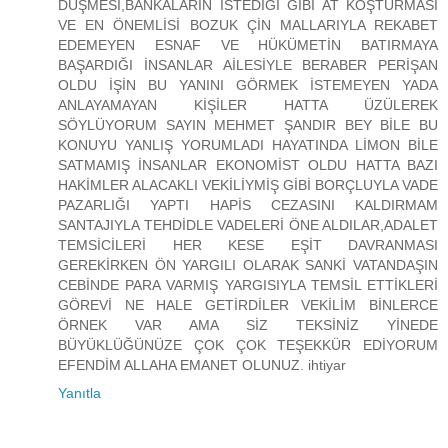
DÜŞMESİ,BANKALARIN İSTEDİĞİ GİBİ AT KOŞTURMASI
VE EN ÖNEMLİSİ BOZUK ÇİN MALLARIYLA REKABET
EDEMEYEN ESNAF VE HÜKÜMETİN BATIRMAYA
BAŞARDIĞI İNSANLAR AİLESİYLE BERABER PERİŞAN
OLDU İŞİN BU YANINI GÖRMEK İSTEMEYEN YADA
ANLAYAMAYAN KİŞİLER HATTA ÜZÜLEREK
SÖYLÜYORUM SAYIN MEHMET ŞANDIR BEY BİLE BU
KONUYU YANLIŞ YORUMLADI HAYATINDA LİMON BİLE
SATMAMIŞ İNSANLAR EKONOMİST OLDU HATTA BAZI
HAKİMLER ALACAKLI VEKİLİYMİŞ GİBİ BORÇLUYLA VADE
PAZARLIĞI YAPTI HAPİS CEZASINI KALDIRMAM
SANTAJIYLA TEHDİDLE VADELERİ ÖNE ALDILAR,ADALET
TEMSİCİLERİ HER KESE EŞİT DAVRANMASI
GEREKİRKEN ÖN YARGILI OLARAK SANKİ VATANDAŞIN
CEBİNDE PARA VARMIŞ YARGISIYLA TEMSİL ETTİKLERİ
GÖREVİ NE HALE GETİRDİLER VEKİLİM BİNLERCE
ÖRNEK VAR AMA SİZ TEKSİNİZ YİNEDE
BÜYÜKLÜĞÜNÜZE ÇOK ÇOK TEŞEKKÜR EDİYORUM
EFENDİM ALLAHA EMANET OLUNUZ. ihtiyar
Yanıtla