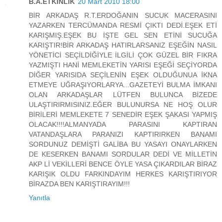
B.A.ETKİNLİK
20 Mart 2010 18:00
BİR ARKADAŞ R.T.ERDOĞANIN SUCUK MACERASINI
YAZARKEN TERCÜMANDA RESMİ ÇIKTI DEDİ.EŞEK ETİ
KARIŞMIŞ.EŞEK BU İŞTE GEL SEN ETİNİ SUCUĞA
KARIŞTIR!BİR ARKADAŞ HATIRLARSANIZ EŞEĞİN NASIL
YÖNETİCİ SEÇİLDİĞİYLE İLGİLİ ÇOK GÜZEL BİR FIKRA
YAZMIŞTI HANİ MEMLEKETİN YARISI EŞEĞİ SEÇİYORDA
DİĞER YARISIDA SEÇİLENİN EŞEK OLDUĞUNUA İKNA
ETMEYE UĞRAŞIYORLARYA...GAZETEYİ BULMA İMKANI
OLAN ARKADAŞLAR LÜTFEN BULUNCA BİZEDE
ULAŞTIRIRMISINIZ.EĞER BULUNURSA NE HOŞ OLUR
BİRİLERİ MEMLEKETE 7 SENEDİR EŞEK ŞAKASI YAPMIŞ
OLACAK!!!!ALMANYADA PARASINI KAPTIRAN
VATANDAŞLARA PARANIZI KAPTIRIRKEN BANAMI
SORDUNUZ DEMİŞTİ GALİBA BU YASAYI ONAYLARKEN
DE KESERKEN BANAMI SORDULAR DEDİ VE MİLLETİN
AKP Lİ VEKİLLERİ BENCE ÖYLE YASA ÇIKARDILAR BİRAZ
KARIŞIK OLDU FARKINDAYIM HERKES KARIŞTIRIYOR
BİRAZDA BEN KARIŞTIRAYIM!!!
Yanıtla