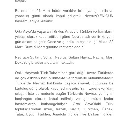
başlar.
Bu nedenle 21 Mart bütün varlıklar için uyanış, diriliş ve
yaradılış günü olarak kabul edilerek, Nevruz/YENİGÜN
bayramı adıyla kutlanır.
Orta Asya'da yaşayan Türkler, Anadolu Türkleri ve İranlıların
yılbaşı olarak kabul ettikleri güne Nevruz adı verilir ki, yeni
gün anlamına gelir. Gece ve gündüzün eşit olduğu Miladi 22
Mart, Rumi 9 Mart gününe rastlamaktadır.
Nevruz-i Sultani, Sultan Nevruz, Sultan Navrız, Navrız, Mart
Dokuzu gibi adlarla da anılmaktadır.
Oniki Hayvanlı Türk Takviminde görüldüğü üzere Türklerde
de çok eskiden beri bilinmekte ve törenlerle kutlanmaktadır.
Türklerde Nevruz hakkında başlıca rivayet, bugünün bir
kurtuluş günü olarak kabul edilmesidir. Yani Ergenekon'dan
çıkıştır. İşte bu nedenle bugün Türklerde Nevruz, yeni yılın
başlangıcı olarak kabul edilmiş ve günümüze kadar
bayramlarda kutlanagelmiştir. Orta Asya'daki Türk
topluluklarından Azeri, Kazak, Kırgız, Türkmen, Özbek,
Tatar, Uygur Türkleri, Anadolu Türkleri ve Balkan Türkleri