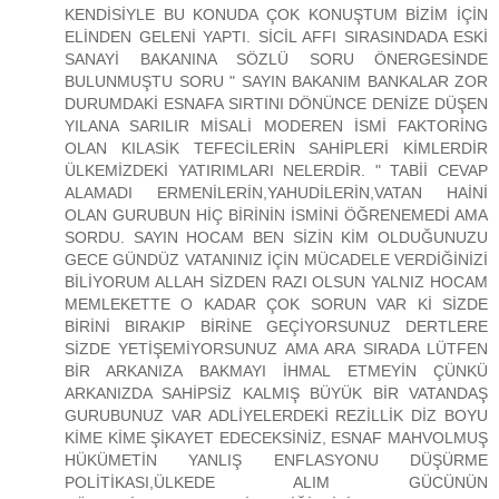
KENDİSİYLE BU KONUDA ÇOK KONUŞTUM BİZİM İÇİN
ELİNDEN GELENİ YAPTI. SİCİL AFFI SIRASINDADA ESKİ
SANAYİ BAKANINA SÖZLÜ SORU ÖNERGESİNDE
BULUNMUŞTU SORU " SAYIN BAKANIM BANKALAR ZOR
DURUMDAKİ ESNAFA SIRTINI DÖNÜNCE DENİZE DÜŞEN
YILANA SARILIR MİSALİ MODEREN İSMİ FAKTORİNG
OLAN KILASİK TEFECİLERİN SAHİPLERİ KİMLERDİR
ÜLKEMİZDEKİ YATIRIMLARI NELERDİR. " TABİİ CEVAP
ALAMADI ERMENİLERİN,YAHUDİLERİN,VATAN HAİNİ
OLAN GURUBUN HİÇ BİRİNİN İSMİNİ ÖĞRENEMEDİ AMA
SORDU. SAYIN HOCAM BEN SİZİN KİM OLDUĞUNUZU
GECE GÜNDÜZ VATANINIZ İÇİN MÜCADELE VERDİĞİNİZİ
BİLİYORUM ALLAH SİZDEN RAZI OLSUN YALNIZ HOCAM
MEMLEKETTE O KADAR ÇOK SORUN VAR Kİ SİZDE
BİRİNİ BIRAKIP BİRİNE GEÇİYORSUNUZ DERTLERE
SİZDE YETİŞEMİYORSUNUZ AMA ARA SIRADA LÜTFEN
BİR ARKANIZA BAKMAYI İHMAL ETMEYİN ÇÜNKÜ
ARKANIZDA SAHİPSİZ KALMIŞ BÜYÜK BİR VATANDAŞ
GURUBUNUZ VAR ADLİYELERDEKİ REZİLLİK DİZ BOYU
KİME KİME ŞİKAYET EDECEKSİNİZ, ESNAF MAHVOLMUŞ
HÜKÜMETİN YANLIŞ ENFLASYONU DÜŞÜRME
POLİTİKASI,ÜLKEDE ALIM GÜCÜNÜN