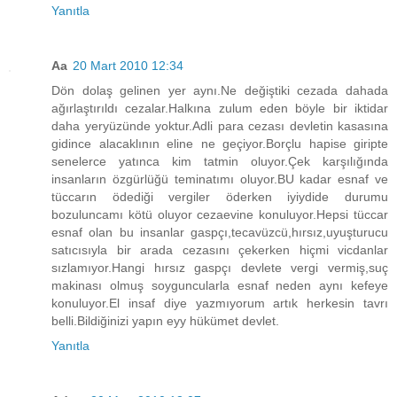
Yanıtla
Aa
20 Mart 2010 12:34
Dön dolaş gelinen yer aynı.Ne değiştiki cezada dahada
ağırlaştırıldı cezalar.Halkına zulum eden böyle bir iktidar
daha yeryüzünde yoktur.Adli para cezası devletin kasasına
gidince alacaklının eline ne geçiyor.Borçlu hapise giripte
senelerce yatınca kim tatmin oluyor.Çek karşılığında
insanların özgürlüğü teminatımı oluyor.BU kadar esnaf ve
tüccarın ödediği vergiler öderken iyiydide durumu
bozuluncamı kötü oluyor cezaevine konuluyor.Hepsi tüccar
esnaf olan bu insanlar gaspçı,tecavüzcü,hırsız,uyuşturucu
satıcısıyla bir arada cezasını çekerken hiçmi vicdanlar
sızlamıyor.Hangi hırsız gaspçı devlete vergi vermiş,suç
makinası olmuş soyguncularla esnaf neden aynı kefeye
konuluyor.El insaf diye yazmıyorum artık herkesin tavrı
belli.Bildiğinizi yapın eyy hükümet devlet.
Yanıtla