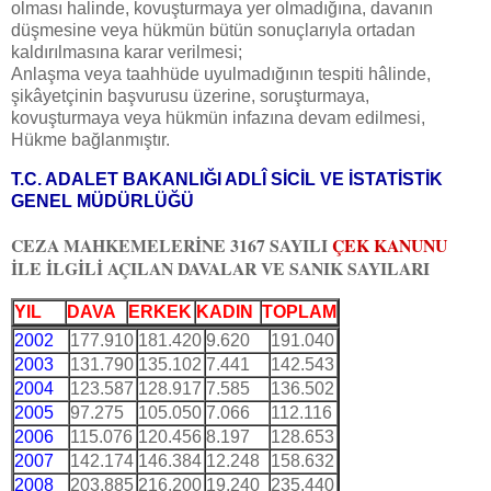
olması halinde, kovuşturmaya yer olmadığına, davanın
düşmesine veya hükmün bütün sonuçlarıyla ortadan
kaldırılmasına karar verilmesi;
Anlaşma veya taahhüde uyulmadığının tespiti hâlinde,
şikâyetçinin başvurusu üzerine, soruşturmaya,
kovuşturmaya veya hükmün infazına devam edilmesi,
Hükme bağlanmıştır.
T.C. ADALET BAKANLIĞI ADLÎ SİCİL VE İSTATİSTİK
GENEL MÜDÜRLÜĞÜ
CEZA MAHKEMELERİNE 3167 SAYILI
ÇEK KANUNU
İLE İLGİLİ AÇILAN DAVALAR VE SANIK SAYILARI
YIL
DAVA
ERKEK
KADIN
TOPLAM
2002
177.910
181.420
9.620
191.040
2003
131.790
135.102
7.441
142.543
2004
123.587
128.917
7.585
136.502
2005
97.275
105.050
7.066
112.116
2006
115.076
120.456
8.197
128.653
2007
142.174
146.384
12.248
158.632
2008
203.885
216.200
19.240
235.440