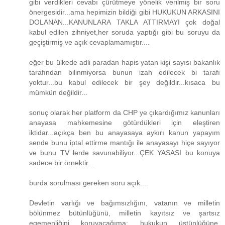
gibi verdikleri cevabı çürütmeye yönelik verilmiş bir soru
önergesidir...ama hepimizin bildiği gibi HUKUKUN ARKASINI
DOLANAN...KANUNLARA TAKLA ATTIRMAYI çok doğal
kabul edilen zihniyet,her soruda yaptığı gibi bu soruyu da
geçiştirmiş ve açık cevaplamamıştır....
eğer bu ülkede adli paradan hapis yatan kişi sayısı bakanlık
tarafından bilinmiyorsa bunun izah edilecek bi tarafı
yoktur...bu kabul edilecek bir şey değildir...kısaca bu
mümkün değildir...
sonuç olarak her platform da CHP ye çıkardığımız kanunları
anayasa mahkemesine götürdükleri için eleştiren
iktidar...açıkça ben bu anayasaya aykırı kanun yapayım
sende bunu iptal ettirme mantığı ile anayasayı hiçe sayıyor
ve bunu TV lerde savunabiliyor...ÇEK YASASI bu konuya
sadece bir örnektir...
burda sorulması gereken soru açık....
Devletin varlığı ve bağımsızlığını, vatanın ve milletin
bölünmez bütünlüğünü, milletin kayıtsız ve şartsız
egemenliğini koruyacağıma; hukukun üstünlüğüne,