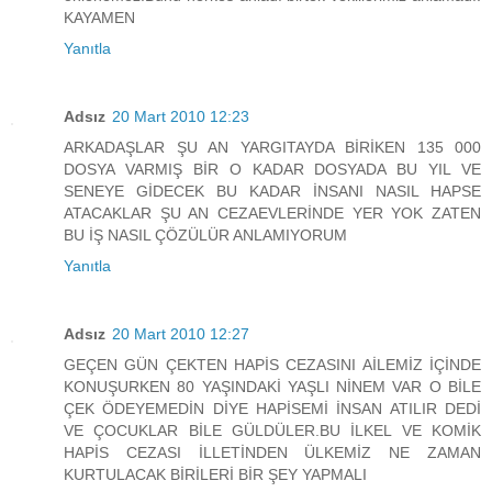
KAYAMEN
Yanıtla
Adsız
20 Mart 2010 12:23
ARKADAŞLAR ŞU AN YARGITAYDA BİRİKEN 135 000
DOSYA VARMIŞ BİR O KADAR DOSYADA BU YIL VE
SENEYE GİDECEK BU KADAR İNSANI NASIL HAPSE
ATACAKLAR ŞU AN CEZAEVLERİNDE YER YOK ZATEN
BU İŞ NASIL ÇÖZÜLÜR ANLAMIYORUM
Yanıtla
Adsız
20 Mart 2010 12:27
GEÇEN GÜN ÇEKTEN HAPİS CEZASINI AİLEMİZ İÇİNDE
KONUŞURKEN 80 YAŞINDAKİ YAŞLI NİNEM VAR O BİLE
ÇEK ÖDEYEMEDİN DİYE HAPİSEMİ İNSAN ATILIR DEDİ
VE ÇOCUKLAR BİLE GÜLDÜLER.BU İLKEL VE KOMİK
HAPİS CEZASI İLLETİNDEN ÜLKEMİZ NE ZAMAN
KURTULACAK BİRİLERİ BİR ŞEY YAPMALI