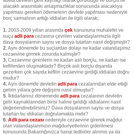
adeta devletin gelir kaynağı olarak görüldüğü ve borçlu ile
alacaklı arasındaki anlaşmazlıklar sonucunda alacaklıya
yapılması gereken ödemelerin devlete yapılması nedeniyle
borç sarmalının arttığı iddiaları ile ilgili olarak;
1.
2003-2009 yıllan arasında
çek
kanununa muhalefet ve
suçu
adli para
cezasına çevrilen vatandaşlarımızla ilgili
dava dosyalarının sayısı ve dosya tutarları nasıl değişmiştir?
2.
Aynı dönemde bu suçlardan dolayı ne kadar vatandaşımız
cezaevine girmek zorunda kalmıştır?
3.
Cezaevine girenlerin ne kadarı asli borçlu, ne kadarı ise
kefillerden oluşmaktadır? Birçok asli borçlu dışarıda
gezerken çok sayıda kefilin cezaevine girdiği iddiaları doğru
mudur?
4.
Aynı dönemde devletin
adli para
cezalarından elde ettiği
gelirin yıllara göre değişimi nasıl olmuştur?
5
. İktidarlarınız döneminde
adli para
cezalarının devletin
gelir kaynaklarından birisi haline geldiği iddialarını nasıl
değerlendirebilirsiniz? Dava dosyalarının sayısı ve dosya
tutarları bu iddiaları doğrulamakta mıdır?
6.
Adli para cezası
nedeniyle cezaevine girerek mağdur
olan vatandaşlarımızın mağduriyetlerinin giderilmesi
konusunda Bakanlığınızca hangi tedbirler alınmış ya da