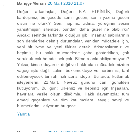
Barışçı-Mersin
20 Mart 2010 21:07
Değerli arkadaşlar; Değerli B.A. ETKİNLİK; Değerli
kardeşimiz, bu gecede senin gecen, senin yazma gecen
olsun ne olurki? Sen; hepimiz adına, yüreğinin sesini
yansıtmışsın sitemize, bundan daha güzel ne olabilirki?
Ancak; seninde farkında olduğun gibi, insanlar sabırlarının
son demlerine gelmiş durumdalar, yeniden mücadele için,
yeni bir ivme ve yeni fikirler gerek. Arkadaşlarımız ve
hepimiz; bu haklı mücadelede çaba gösteririken, çok
yorulduk çok hemde pek çok. Bilmem anlatabiliyormuyum?
Yoksa; kimse duyarsız değil ve haklı olan mücadelemizden
vageçmişte değil. Lakin; beklemekteyiz ve herbirimiz, tarif
edilemeyecek bir ruh hali içerisindeyiz. Bu arda; kutlamak
isteyenlerin, 21.Mart. Nevruz gününü canı gönülden
kutluyorum. Bu gün; Ülkemiz ve hepimiz için İnşaallah,
hayırlara vesile olsun dileğimle. Haklı davamızda; tüm
emeği geçenlere ve tüm katılımcılara, saygı; sevgi ve
hürmetlerimi iletiyorum bu gece...
Yanıtla