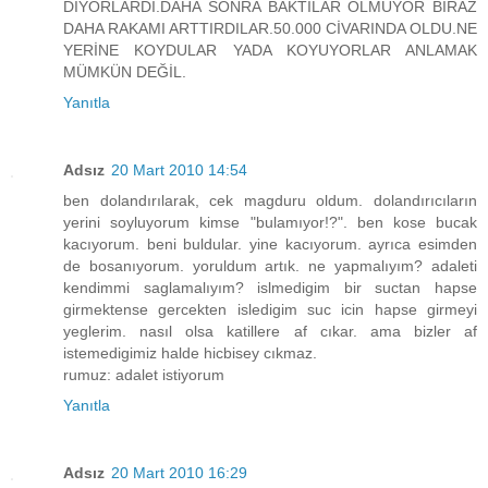
DİYORLARDI.DAHA SONRA BAKTILAR OLMUYOR BİRAZ
DAHA RAKAMI ARTTIRDILAR.50.000 CİVARINDA OLDU.NE
YERİNE KOYDULAR YADA KOYUYORLAR ANLAMAK
MÜMKÜN DEĞİL.
Yanıtla
Adsız
20 Mart 2010 14:54
ben dolandırılarak, cek magduru oldum. dolandırıcıların
yerini soyluyorum kimse "bulamıyor!?". ben kose bucak
kacıyorum. beni buldular. yine kacıyorum. ayrıca esimden
de bosanıyorum. yoruldum artık. ne yapmalıyım? adaleti
kendimmi saglamalıyım? islmedigim bir suctan hapse
girmektense gercekten isledigim suc icin hapse girmeyi
yeglerim. nasıl olsa katillere af cıkar. ama bizler af
istemedigimiz halde hicbisey cıkmaz.
rumuz: adalet istiyorum
Yanıtla
Adsız
20 Mart 2010 16:29