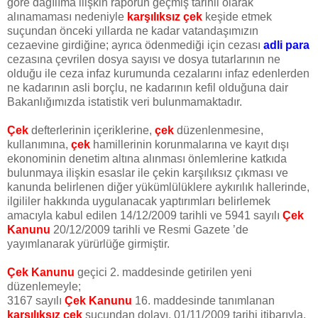
göre dağılıma ilişkin raporun geçmiş tarihli olarak
alınamaması nedeniyle
karşılıksız çek
keşide etmek
suçundan önceki yıllarda ne kadar vatandaşımızın
cezaevine girdiğine; ayrıca ödenmediği için cezası
adli para
cezasına çevrilen dosya sayısı ve dosya tutarlarının ne
olduğu ile ceza infaz kurumunda cezalarını infaz edenlerden
ne kadarının asli borçlu, ne kadarının kefil olduğuna dair
Bakanlığımızda istatistik veri bulunmamaktadır.
Çek
defterlerinin içeriklerine,
çek
düzenlenmesine,
kullanımına,
çek
hamillerinin korunmalarına ve kayıt dışı
ekonominin denetim altına alınması önlemlerine katkıda
bulunmaya ilişkin esaslar ile çekin karşılıksız çıkması ve
kanunda belirlenen diğer yükümlülüklere aykırılık hallerinde,
ilgililer hakkında uygulanacak yaptırımları belirlemek
amacıyla kabul edilen 14/12/2009 tarihli ve 5941 sayılı
Çek
Kanunu
20/12/2009 tarihli ve Resmi Gazete ’de
yayımlanarak yürürlüğe girmiştir.
Çek Kanunu
geçici 2. maddesinde getirilen yeni
düzenlemeyle;
3167 sayılı
Çek Kanunu
16. maddesinde tanımlanan
karşılıksız çek
suçundan dolayı, 01/11/2009 tarihi itibarıyla,