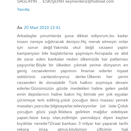
SAĞLAYIN ... ESKİŞEHİR seymenleriz@hotmail.com
Yanıtla
Aa
20 Mart 2010 13:41
Arkadaşlar yorumlarda şuna dikkat ediyorum,bu kadar
insanı nereye sığdıracak deniyor.Hiç merak etmeyin onlar
için sorun değil.Yakında okul değil cezaevi yaptır
kampanyası bile başlatırlarsa şaşmayın.Avrupada ve abd
de zarar eden bankalar neden ülkemizde kar patlaması
yaşıyorlar.Böyle bir ülkeden çıkmak yerine dünyanın en
geniş cezaevlerinin yapımını finanse ederler inşaat
sektörünü canlandırıyoruz derler.Ülkenin her yerini
cezaevleri ile donatabilir Türk halkını soymaya devam
ederler.Günümüzün gözde meslekleri haline gelen yeddi
emin depolarının haline bakın hiç birinde yer yok eşyalar
çürümeye terk edilmiş,çoluk çocuğun ders masası yemek
masaları,yazıcılar,bilgisayarlar,televizyonlar üst üste.Çoluk
çocuğun gözü yaşlı.İktidara gelirken mağdur edebiyatı
yapan,faize karşı olan,ezilmişin yanındayız diyen kaytan
bıyıklılar nerede?Ziraat bankası 3 milyar kar yaparak tarihi
rekora imza atmış,köylümün çiftçimin hali