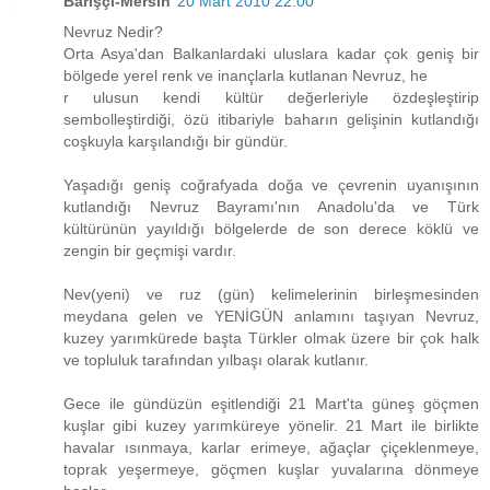
Barışçı-Mersin
20 Mart 2010 22:00
Nevruz Nedir?
Orta Asya'dan Balkanlardaki uluslara kadar çok geniş bir
bölgede yerel renk ve inançlarla kutlanan Nevruz, he
r ulusun kendi kültür değerleriyle özdeşleştirip
sembolleştirdiği, özü itibariyle baharın gelişinin kutlandığı
coşkuyla karşılandığı bir gündür.
Yaşadığı geniş coğrafyada doğa ve çevrenin uyanışının
kutlandığı Nevruz Bayramı'nın Anadolu'da ve Türk
kültürünün yayıldığı bölgelerde de son derece köklü ve
zengin bir geçmişi vardır.
Nev(yeni) ve ruz (gün) kelimelerinin birleşmesinden
meydana gelen ve YENİGÜN anlamını taşıyan Nevruz,
kuzey yarımkürede başta Türkler olmak üzere bir çok halk
ve topluluk tarafından yılbaşı olarak kutlanır.
Gece ile gündüzün eşitlendiği 21 Mart'ta güneş göçmen
kuşlar gibi kuzey yarımküreye yönelir. 21 Mart ile birlikte
havalar ısınmaya, karlar erimeye, ağaçlar çiçeklenmeye,
toprak yeşermeye, göçmen kuşlar yuvalarına dönmeye