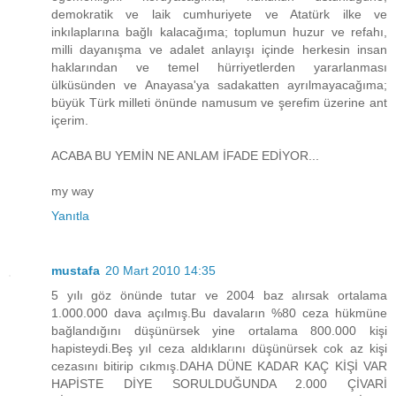
demokratik ve laik cumhuriyete ve Atatürk ilke ve
inkılaplarına bağlı kalacağıma; toplumun huzur ve refahı,
milli dayanışma ve adalet anlayışı içinde herkesin insan
haklarından ve temel hürriyetlerden yararlanması
ülküsünden ve Anayasa'ya sadakatten ayrılmayacağıma;
büyük Türk milleti önünde namusum ve şerefim üzerine ant
içerim.
ACABA BU YEMİN NE ANLAM İFADE EDİYOR...
my way
Yanıtla
mustafa
20 Mart 2010 14:35
5 yılı göz önünde tutar ve 2004 baz alırsak ortalama
1.000.000 dava açılmış.Bu davaların %80 ceza hükmüne
bağlandığını düşünürsek yine ortalama 800.000 kişi
hapisteydi.Beş yıl ceza aldıklarını düşünürsek cok az kişi
cezasını bitirip cıkmış.DAHA DÜNE KADAR KAÇ KİŞİ VAR
HAPİSTE DİYE SORULDUĞUNDA 2.000 ÇİVARİ