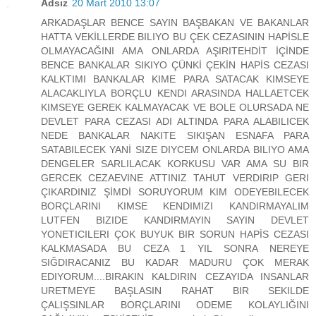
Adsız
20 Mart 2010 13:07
ARKADAŞLAR BENCE SAYIN BAŞBAKAN VE BAKANLAR
HATTA VEKİLLERDE BILIYO BU ÇEK CEZASININ HAPİSLE
OLMAYACAĞINI AMA ONLARDA AŞIRITEHDİT İÇİNDE
BENCE BANKALAR SIKIYO ÇÜNKİ ÇEKİN HAPİS CEZASI
KALKTIMI BANKALAR KIME PARA SATACAK KIMSEYE
ALACAKLIYLA BORÇLU KENDI ARASINDA HALLAETCEK
KIMSEYE GEREK KALMAYACAK VE BOLE OLURSADA NE
DEVLET PARA CEZASI ADI ALTINDA PARA ALABILICEK
NEDE BANKALAR NAKITE SIKIŞAN ESNAFA PARA
SATABILECEK YANİ SIZE DIYCEM ONLARDA BILIYO AMA
DENGELER SARLILACAK KORKUSU VAR AMA SU BIR
GERCEK CEZAEVINE ATTINIZ TAHUT VERDIRIP GERI
ÇIKARDINIZ ŞİMDİ SORUYORUM KIM ODEYEBILECEK
BORÇLARINI KIMSE KENDIMIZI KANDIRMAYALIM
LUTFEN BIZIDE KANDIRMAYIN SAYIN DEVLET
YONETICILERI ÇOK BUYUK BIR SORUN HAPİS CEZASI
KALKMASADA BU CEZA 1 YIL SONRA NEREYE
SIĞDIRACANIZ BU KADAR MADURU ÇOK MERAK
EDIYORUM....BIRAKIN KALDIRIN CEZAYIDA INSANLAR
URETMEYE BAŞLASIN RAHAT BIR SEKILDE
ÇALIŞSINLAR BORÇLARINI ODEME KOLAYLIĞINI