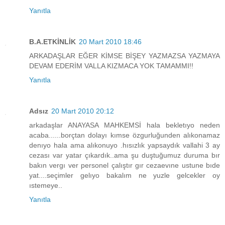
Yanıtla
B.A.ETKİNLİK
20 Mart 2010 18:46
ARKADAŞLAR EĞER KİMSE BİŞEY YAZMAZSA YAZMAYA
DEVAM EDERİM VALLA KIZMACA YOK TAMAMMI!!
Yanıtla
Adsız
20 Mart 2010 20:12
arkadaşlar ANAYASA MAHKEMSİ hala bekletıyo neden
acaba......borçtan dolayı kımse özgurluğunden alıkonamaz
denıyo hala ama alıkonuyo .hısızlık yapsaydık vallahi 3 ay
cezası var yatar çıkardık..ama şu duştuğumuz duruma bır
bakın vergı ver personel çalıştır gır cezaevıne ustune bıde
yat....seçimler gelıyo bakalım ne yuzle gelcekler oy
ıstemeye..
Yanıtla