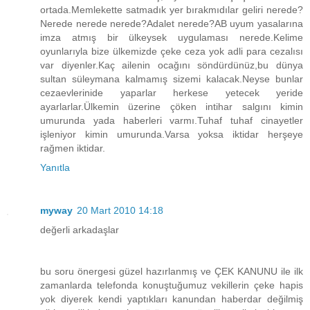
ortada.Memlekette satmadık yer bırakmıdılar geliri nerede?
Nerede nerede nerede?Adalet nerede?AB uyum yasalarına
imza atmış bir ülkeysek uygulaması nerede.Kelime
oyunlarıyla bize ülkemizde çeke ceza yok adli para cezalısı
var diyenler.Kaç ailenin ocağını söndürdünüz,bu dünya
sultan süleymana kalmamış sizemi kalacak.Neyse bunlar
cezaevlerinide yaparlar herkese yetecek yeride
ayarlarlar.Ülkemin üzerine çöken intihar salgını kimin
umurunda yada haberleri varmı.Tuhaf tuhaf cinayetler
işleniyor kimin umurunda.Varsa yoksa iktidar herşeye
rağmen iktidar.
Yanıtla
myway
20 Mart 2010 14:18
değerli arkadaşlar
bu soru önergesi güzel hazırlanmış ve ÇEK KANUNU ile ilk
zamanlarda telefonda konuştuğumuz vekillerin çeke hapis
yok diyerek kendi yaptıkları kanundan haberdar değilmiş