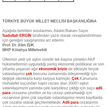
TÜRKİYE BÜYÜK MİLLET MECLİSİ BAŞKANLIĞINA
Aşağıda belirtilen sorularımın, Adalet Bakanı Sayın
Sadullah ERGİN
tarafından yazılı olarak cevaplandırılması
için gereğini saygılarımla arz ederim.
Prof. Dr. Alim IŞIK
MHP Kütahya Milletvekili
Ülkemizi yedi yılı aşkın süredir tek başına yöneten AKP
hükümetlerinin uyguladığı yanlış ekonomik politikalar ve son
yıllarda yaşanan ağır
ekonomik krizin
de etkisiyle birçok
vatandaşımız
çek
borcunu zamanında ödeyemediği için
değişik sıkıntılarla karşı karşıya kalmıştır.
Çek
Kanununa
muhalefet suçundan hapis cezası alan 2000'i aşkın
vatandaşımızın yanında çeki karşılıksız çıktığı için suçu
adli
para
cezasına çevrilen ve bu cezayı yatıramadığı için
cezaevine giren çok sayıdaki vatandaşımız resmi kayıtlarda
çek cezalısı olarak geçmemektedir.
Adli para
cezalarının