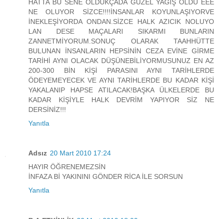
HATTA BU SENE OLDUKÇADA GÜZEL YAĞIŞ OLDU EEE
NE OLUYOR SİZCE!!!!İNSANLAR KOYUNLAŞIYORVE
İNEKLEŞİYORDA ONDAN.SİZCE HALK AZICIK NOLUYO
LAN DESE MAÇALARI SIKARMI BUNLARIN
ZANNETMİYORUM.SONUÇ OLARAK TAAHHÜTTE
BULUNAN İNSANLARIN HEPSİNİN CEZA EVİNE GİRME
TARİHİ AYNI OLACAK DÜŞÜNEBİLİYORMUSUNUZ EN AZ
200-300 BİN KİŞİ PARASINI AYNI TARİHLERDE
ÖDEYEMEYECEK VE AYNI TARİHLERDE BU KADAR KİŞİ
YAKALANIP HAPSE ATILACAK!BAŞKA ÜLKELERDE BU
KADAR KİŞİYLE HALK DEVRİM YAPIYOR SİZ NE
DERSİNİZ!!!
Yanıtla
Adsız
20 Mart 2010 17:24
HAYIR ÖĞRENEMEZSİN
İNFAZA Bİ YAKININI GÖNDER RİCA İLE SORSUN
Yanıtla