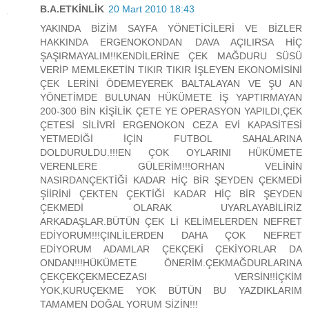
B.A.ETKİNLİK
20 Mart 2010 18:43
YAKINDA BİZİM SAYFA YÖNETİCİLERİ VE BİZLER
HAKKINDA ERGENOKONDAN DAVA AÇILIRSA HİÇ
ŞAŞIRMAYALIM!!KENDİLERİNE ÇEK MAĞDURU SÜSÜ
VERİP MEMLEKETİN TIKIR TIKIR İŞLEYEN EKONOMİSİNİ
ÇEK LERİNİ ÖDEMEYEREK BALTALAYAN VE ŞU AN
YÖNETİMDE BULUNAN HÜKÜMETE İŞ YAPTIRMAYAN
200-300 BİN KİŞİLİK ÇETE YE OPERASYON YAPILDI,ÇEK
ÇETESİ SİLİVRİ ERGENOKON CEZA EVİ KAPASİTESİ
YETMEDİĞİ İÇİN FUTBOL SAHALARINA
DOLDURULDU.!!!EN ÇOK OYLARINI HÜKÜMETE
VERENLERE GÜLERİM!!!ORHAN VELİNİN
NASIRDANÇEKTİĞİ KADAR HİÇ BİR ŞEYDEN ÇEKMEDİ
ŞİİRİNİ ÇEKTEN ÇEKTİĞİ KADAR HİÇ BİR ŞEYDEN
ÇEKMEDİ OLARAK UYARLAYABİLİRİZ
ARKADAŞLAR.BÜTÜN ÇEK Lİ KELİMELERDEN NEFRET
EDİYORUM!!!ÇINLİLERDEN DAHA ÇOK NEFRET
EDİYORUM ADAMLAR ÇEKÇEKİ ÇEKİYORLAR DA
ONDAN!!!HÜKÜMETE ÖNERİM.ÇEKMAĞDURLARINA
ÇEKÇEKÇEKMECEZASI VERSİN!!İÇKİM
YOK,KURUÇEKME YOK BÜTÜN BU YAZDIKLARIM
TAMAMEN DOĞAL YORUM SİZİN!!!