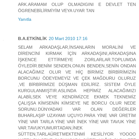
ARK.ARAMAM OLUP OLMADIGINI E DEVLET TEN
ÖGRENEBİLİRMİYİM VEYA UYAR TAN
Yanıtla
B.A.ETKİNLİK
20 Mart 2010 17:16
SELAM ARKADAŞLAR,İNSANLARIN MORALİNİ VE
DİRENCİNİ KIRMAK İÇİN ARKADAŞINI,ARKADAŞINA
İŞKENCE ETTİRMEYE ZORLARLAR.TOPLUMDA
ÖYLEDİR.BENİM SENDEN,ONUN BENDEN,SENİN ONDAN
ALACAĞIMIZ OLUR VE HİÇ BİRİMİZ BİRBİRİMİZİN
BORCUNU ÖDEYEMEYİZ VE ÇEK MAĞDURU OLURUZ
,VE BİRBİRİMİZE DÜŞMAN EDİLİRİZ. SİSTEM ÖYLE
KURGULANMIŞTIR.ASLINDA HEPİMİZ ALACAĞIMIZI
ALABİLSEK VEYE KENDİMİZCE EKMEK TEKNEMİZ
ÇALIŞSA KİMSENİN KİMSEYE NE BORCU OLUR NEDE
SORUNU.DÜNYADAKİ VAR OLAN DEĞERLER
BUHARLAŞIP UZAYAMI UÇUYO.PARA YİNE VAR ÜRETİM
YİNE VAR TARLA YİNE VAR İNEK YİNE VAR TAVUK YİNE
VAR.TAVUKYUMURTADAN,İNEK
SÜTTEN,TARLAÜRETMEKTENMİ KESİLİYOR YOOOO