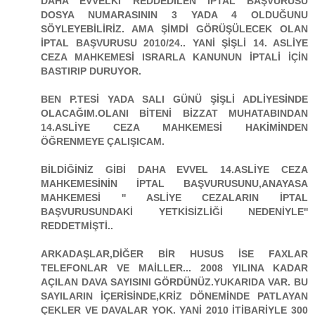
DAHA EVVELKİ REDDEDİLEN İPTAL BAŞVURUSU
DOSYA NUMARASININ 3 YADA 4 OLDUĞUNU
SÖYLEYEBİLİRİZ. AMA ŞİMDİ GÖRÜŞÜLECEK OLAN
İPTAL BAŞVURUSU 2010/24.. YANİ ŞİŞLİ 14. ASLİYE
CEZA MAHKEMESİ ISRARLA KANUNUN İPTALİ İÇİN
BASTIRIP DURUYOR.
BEN P.TESİ YADA SALI GÜNÜ ŞİŞLİ ADLİYESİNDE
OLACAĞIM.OLANI BİTENİ BİZZAT MUHATABINDAN
14.ASLİYE CEZA MAHKEMESİ HAKİMİNDEN
ÖĞRENMEYE ÇALIŞICAM.
BİLDİĞİNİZ GİBİ DAHA EVVEL 14.ASLİYE CEZA
MAHKEMESİNİN İPTAL BAŞVURUSUNU,ANAYASA
MAHKEMESİ '' ASLİYE CEZALARIN İPTAL
BAŞVURUSUNDAKİ YETKİSİZLİĞİ NEDENİYLE''
REDDETMİŞTİ..
ARKADAŞLAR,DİĞER BİR HUSUS İSE FAXLAR
TELEFONLAR VE MAİLLER... 2008 YILINA KADAR
AÇILAN DAVA SAYISINI GÖRDÜNÜZ.YUKARIDA VAR. BU
SAYILARIN İÇERİSİNDE,KRİZ DÖNEMİNDE PATLAYAN
ÇEKLER VE DAVALAR YOK. YANİ 2010 İTİBARİYLE 300