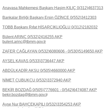
Anayasa Mahkemesi Başkanı Haşim KILIÇ 0(312)4637313
Bankalar Birliği Başkanı Ersin ÖZİNCE 0(552)3412303
TOBB Başkanı Rıfat HİSARCIKLIOĞLU 0(312)2182032
Bülent ARINÇ 0(532)2416255 AKP
bulent.arinc@tbmm.gov.tr
ZAFER ÇAĞLAYAN 0(532)6080606 - 0(530)5149650 AKP
AYSEL KAVAS 0(533)3736447 AKP
ABDÜLKADİR AKSU 0(505)4660000 AKP
NİMET ÇUBUKÇU 0(532)3372940 AKP
BEKİR BOZDAĞ 0(505)7776601 - 0(542)6474087 AKP
bekir.bozdag@tbmm.gov.t
r
Ayşe Nur BAHÇEKAPILI 0(532)3354253 AKP