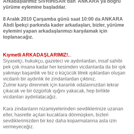
Arkadaşlarımız
SİVRİHİSAR'dan ANKARA'ya doğru
yürüme eylemine başladılar.
8 Aralık 2010 Çarşamba günü saat 10:00 da ANKARA
Abdi İpekçi parkında kader arkadaşları, bizler, yürüme
eylemini yapan arkadaşlarımızı karşılamak için
toplanacağız.
Kıymetli ARKADAŞLARIMIZ!.
..
Siyasetçi, hukukçu, gazeteci ve aydınlardan, insaf sahibi
pek çok insana kadar her kesimden vicdanlarda da bir ışık
yakmayı başardık ve biz o küçücük titrek ışıklardan oluşan
vicdanlı bir aydınlık ile zindanlardan çıktınız.
Zulme karşı direnmek için karanlık odalarınızdan tekrar
çıkacak ve bir özgürlük ışığını yakacak, hep birlikte
vicdanları aydınlatacağız.
Kara zindanların nizamiyelerinden sevdiklerinize uzanan
eller, hasretle açılan kucaklara dönmüşken, bizleri
sevdiklerimizden bir kez daha koparmalarına asla izin
vermeyeceğiz.