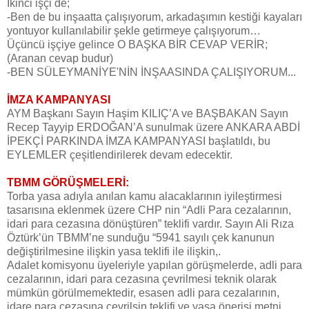
İkinci işçi de;
-Ben de bu inşaatta çalışıyorum, arkadaşımın kestiği kayaları
yontuyor kullanılabilir şekle getirmeye çalışıyorum…
Üçüncü işçiye gelince O BAŞKA BİR CEVAP VERİR;
(Aranan cevap budur)
-BEN SÜLEYMANİYE'NİN İNŞAASINDA ÇALIŞIYORUM...
İMZA KAMPANYASI
AYM Başkanı Sayın Haşim KILIÇ’A ve BAŞBAKAN Sayın
Recep Tayyip ERDOĞAN’A sunulmak üzere ANKARA ABDİ
İPEKÇİ PARKINDA İMZA KAMPANYASI başlatıldı, bu
EYLEMLER çeşitlendirilerek devam edecektir.
TBMM GÖRÜŞMELERİ:
Torba yasa adıyla anılan kamu alacaklarının iyileştirmesi
tasarısına eklenmek üzere CHP nin “Adli Para cezalarının,
idari para cezasına dönüştüren” teklifi vardır. Sayın Ali Rıza
Öztürk’ün TBMM’ne sunduğu “5941 sayılı çek kanunun
değiştirilmesine ilişkin yasa teklifi ile ilişkin,.
Adalet komisyonu üyeleriyle yapılan görüşmelerde, adli para
cezalarının, idari para cezasına çevrilmesi teknik olarak
mümkün görülmemektedir, esasen adli para cezalarının,
idare para cezasına çevrilsin teklifi ve yasa önerisi metni