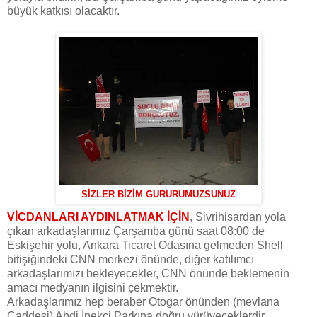
büyük katkısı olacaktır.
SİZLER BİZİM GURURUMUZSUNUZ
VİCDANLARI AYDINLATMAK İÇİN
, Sivrihisardan yola
çıkan arkadaşlarımız Çarşamba günü saat 08:00 de
Eskişehir yolu, Ankara Ticaret Odasına gelmeden Shell
bitişiğindeki CNN merkezi önünde, diğer katılımcı
arkadaşlarımızı bekleyecekler, CNN önünde beklemenin
amacı medyanın ilgisini çekmektir.
Arkadaşlarımız hep beraber Otogar önünden (mevlana
Caddesi) Abdi İpekçi Parkına doğru yürüyeceklerdir.