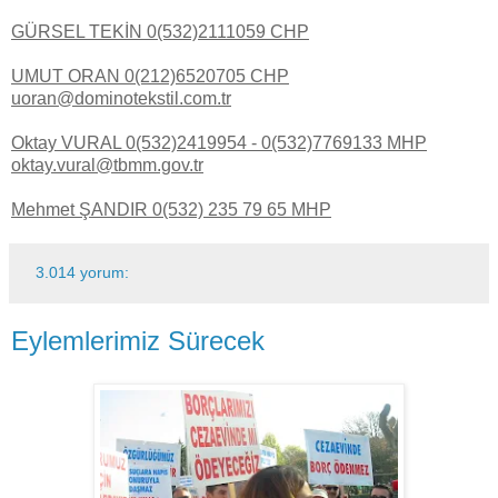
GÜRSEL TEKİN 0(532)2111059 CHP
UMUT ORAN 0(212)6520705 CHP
uoran@dominotekstil.com.tr
Oktay VURAL 0(532)2419954 - 0(532)7769133 MHP
oktay.vural@tbmm.gov.tr
Mehmet ŞANDIR 0(532) 235 79 65 MHP
3.014 yorum:
Eylemlerimiz Sürecek