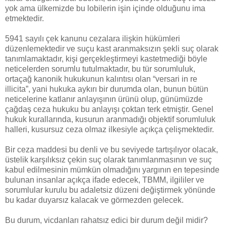
yok ama ülkemizde bu lobilerin işin içinde olduğunu ima
etmektedir.
5941 sayılı çek kanunu cezalara ilişkin hükümleri
düzenlemektedir ve suçu kast aranmaksızın şekli suç olarak
tanımlamaktadır, kişi gerçekleştirmeyi kastetmediği böyle
neticelerden sorumlu tutulmaktadır, bu tür sorumluluk,
ortaçağ kanonik hukukunun kalıntısı olan “versari in re
illicita”, yani hukuka aykırı bir durumda olan, bunun bütün
neticelerine katlanır anlayışının ürünü olup, günümüzde
çağdaş ceza hukuku bu anlayışı çoktan terk etmiştir. Genel
hukuk kurallarında, kusurun aranmadığı objektif sorumluluk
halleri, kusursuz ceza olmaz ilkesiyle açıkça çelişmektedir.
Bir ceza maddesi bu denli ve bu seviyede tartışılıyor olacak,
üstelik karşılıksız çekin suç olarak tanımlanmasının ve suç
kabul edilmesinin mümkün olmadığını yargının en tepesinde
bulunan insanlar açıkça ifade edecek, TBMM, ilgililer ve
sorumlular kurulu bu adaletsiz düzeni değiştirmek yönünde
bu kadar duyarsız kalacak ve görmezden gelecek.
Bu durum, vicdanları rahatsız edici bir durum değil midir?