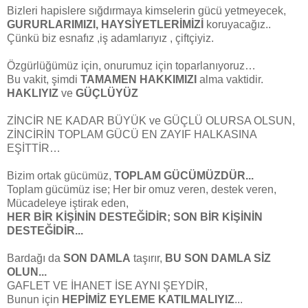
Bizleri hapislere sığdırmaya kimselerin gücü yetmeyecek,
GURURLARIMIZI, HAYSİYETLERİMİZİ
koruyacağız..
Çünkü biz esnafız ,iş adamlarıyız , çiftçiyiz.
Özgürlüğümüz için, onurumuz için toparlanıyoruz…
Bu vakit, şimdi
TAMAMEN HAKKIMIZI
alma vaktidir.
HAKLIYIZ
ve
GÜÇLÜYÜZ
ZİNCİR NE KADAR BÜYÜK ve GÜÇLÜ OLURSA OLSUN,
ZİNCİRİN TOPLAM GÜCÜ EN ZAYIF HALKASINA
EŞİTTİR…
Bizim ortak gücümüz,
TOPLAM GÜCÜMÜZDÜR...
Toplam gücümüz ise; Her bir omuz veren, destek veren,
Mücadeleye iştirak eden,
HER BİR KİŞİNİN DESTEĞİDİR; SON BİR KİŞİNİN
DESTEĞİDİR...
Bardağı da
SON DAMLA
taşırır,
BU SON DAMLA SİZ
OLUN...
GAFLET VE İHANET İSE AYNI ŞEYDİR,
Bunun için
HEPİMİZ EYLEME KATILMALIYIZ
...