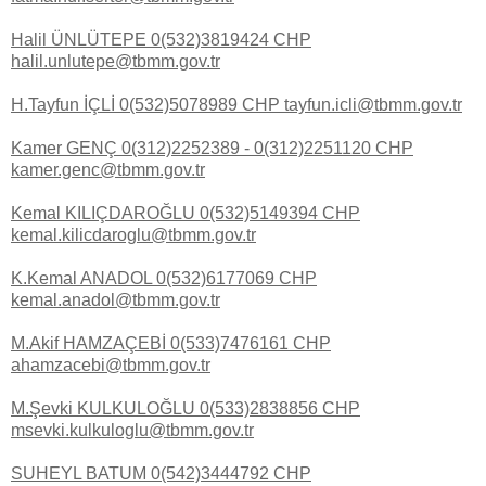
Halil ÜNLÜTEPE 0(532)3819424 CHP
halil.unlutepe@tbmm.gov.tr
H.Tayfun İÇLİ 0(532)5078989 CHP tayfun.icli@tbmm.gov.tr
Kamer GENÇ 0(312)2252389 - 0(312)2251120 CHP
kamer.genc@tbmm.gov.tr
Kemal KILIÇDAROĞLU 0(532)5149394 CHP
kemal.kilicdaroglu@tbmm.gov.tr
K.Kemal ANADOL 0(532)6177069 CHP
kemal.anadol@tbmm.gov.tr
M.Akif HAMZAÇEBİ 0(533)7476161 CHP
ahamzacebi@tbmm.gov.tr
M.Şevki KULKULOĞLU 0(533)2838856 CHP
msevki.kulkuloglu@tbmm.gov.tr
SUHEYL BATUM 0(542)3444792 CHP