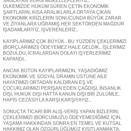
SAĞLAYAN VERGİ MÜKELLEFLERİYİZ..
ÜLKEMİZDE HÜKÜM SÜREN ÇETİN EKONOMİK
ŞARTLARIN, KISA ARALIKLARLA ORTAYA ÇIKAN
EKONOMİK KRİZLERİN SONUCUNDA BÜYÜK ZARAR
VE ZİYANLARA UĞRAMIŞ HER SEKTÖRDEN MAĞDUR
İŞADAMLARIYIZ, İŞVERENLERİZ..
KAYIPLARIMIZ ÇOK BÜYÜK.. BU YÜZDEN ÇEKLERİMİZİ
(BORÇLARIMIZI) ÖDEYEMEZ HALE GELDİK.. İŞLERİMİZ
BOZULDU, İCRALARDAN DOLAYI İŞYERLERİMİZ
KAPANDI..
ANCAK BÜTÜN KAYIPLARIMIZIN, YAŞADIĞIMIZ
EKONOMİK VE SOSYAL DRAMIN ÜSTÜNE AİLE
HAYATIMIZI ORTADAN KALDIRAN EŞ VE
ÇOCUKLARIMIZI PERİŞAN EDEN ÇAĞDIŞI, İNSANLIK
DIŞI, HUKUK DIŞI HATTA KANUN DIŞI BİR ZULÜMLE,
HAPİS CEZASIYLA KARŞI KARŞIYAYIZ..
SONUÇTA TİCARİ BİR ALIŞ-VERİŞ YAPAN BİZLERİN;
ÇEKLERİMİZİ (BORCUMUZU) ÖDEYEMEDİĞİMİZ İÇİN,
YAŞAMA HAKKINDAN SONRA EN TEMEL VE KUTSAL
HAKKIMIZ OLAN ÖZGÜRLÜĞÜMÜZ KISITLANMAKTA,