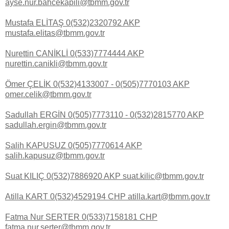
ayse.nur.bahcekapili@tbmm.gov.tr
Mustafa ELİTAŞ 0(532)2320792 AKP
mustafa.elitas@tbmm.gov.tr
Nurettin CANİKLİ 0(533)7774444 AKP
nurettin.canikli@tbmm.gov.tr
Ömer ÇELİK 0(532)4133007 - 0(505)7770103 AKP
omer.celik@tbmm.gov.tr
Sadullah ERGİN 0(505)7773110 - 0(532)2815770 AKP
sadullah.ergin@tbmm.gov.tr
Salih KAPUSUZ 0(505)7770614 AKP
salih.kapusuz@tbmm.gov.tr
Suat KILIÇ 0(532)7886920 AKP suat.kilic@tbmm.gov.tr
Atilla KART 0(532)4529194 CHP atilla.kart@tbmm.gov.tr
Fatma Nur SERTER 0(533)7158181 CHP
fatma.nur.serter@tbmm.gov.tr