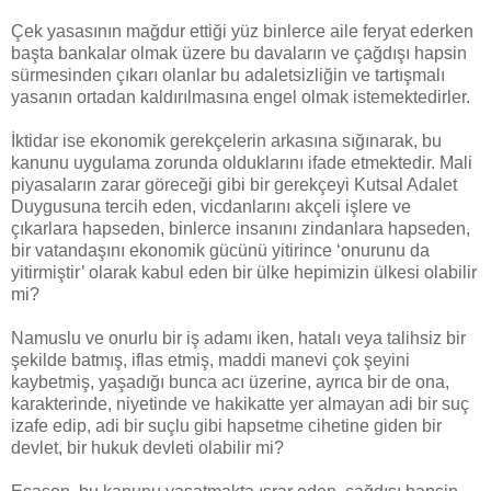
Çek yasasının mağdur ettiği yüz binlerce aile feryat ederken
başta bankalar olmak üzere bu davaların ve çağdışı hapsin
sürmesinden çıkarı olanlar bu adaletsizliğin ve tartışmalı
yasanın ortadan kaldırılmasına engel olmak istemektedirler.
İktidar ise ekonomik gerekçelerin arkasına sığınarak, bu
kanunu uygulama zorunda olduklarını ifade etmektedir. Mali
piyasaların zarar göreceği gibi bir gerekçeyi Kutsal Adalet
Duygusuna tercih eden, vicdanlarını akçeli işlere ve
çıkarlara hapseden, binlerce insanını zindanlara hapseden,
bir vatandaşını ekonomik gücünü yitirince ‘onurunu da
yitirmiştir’ olarak kabul eden bir ülke hepimizin ülkesi olabilir
mi?
Namuslu ve onurlu bir iş adamı iken, hatalı veya talihsiz bir
şekilde batmış, iflas etmiş, maddi manevi çok şeyini
kaybetmiş, yaşadığı bunca acı üzerine, ayrıca bir de ona,
karakterinde, niyetinde ve hakikatte yer almayan adi bir suç
izafe edip, adi bir suçlu gibi hapsetme cihetine giden bir
devlet, bir hukuk devleti olabilir mi?