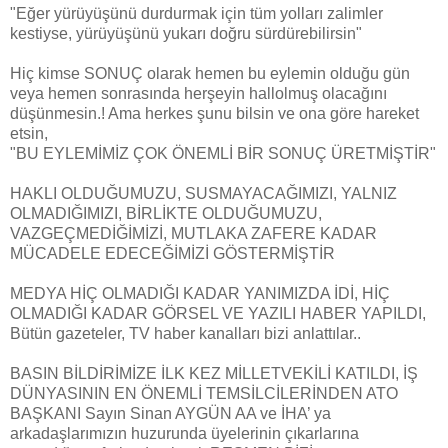
"Eğer yürüyüşünü durdurmak için tüm yolları zalimler
kestiyse, yürüyüşünü yukarı doğru sürdürebilirsin"
Hiç kimse SONUÇ olarak hemen bu eylemin olduğu gün
veya hemen sonrasında herşeyin hallolmuş olacağını
düşünmesin.! Ama herkes şunu bilsin ve ona göre hareket
etsin,
"BU EYLEMİMİZ ÇOK ÖNEMLİ BİR SONUÇ ÜRETMİŞTİR"
HAKLI OLDUĞUMUZU, SUSMAYACAĞIMIZI, YALNIZ
OLMADIĞIMIZI, BİRLİKTE OLDUĞUMUZU,
VAZGEÇMEDİĞİMİZİ, MUTLAKA ZAFERE KADAR
MÜCADELE EDECEĞİMİZİ GÖSTERMİŞTİR
MEDYA HİÇ OLMADIĞI KADAR YANIMIZDA İDİ, HİÇ
OLMADIĞI KADAR GÖRSEL VE YAZILI HABER YAPILDI,
Bütün gazeteler, TV haber kanalları bizi anlattılar..
BASIN BİLDİRİMİZE İLK KEZ MİLLETVEKİLİ KATILDI, İŞ
DÜNYASININ EN ÖNEMLİ TEMSİLCİLERİNDEN ATO
BAŞKANI Sayın Sinan AYGÜN AA ve İHA’ ya
arkadaşlarımızın huzurunda üyelerinin çıkarlarına