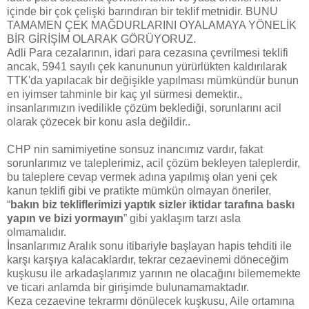
içinde bir çok çelişki barındıran bir teklif metnidir. BUNU
TAMAMEN ÇEK MAĞDURLARINI OYALAMAYA YÖNELİK
BİR GİRİŞİM OLARAK GÖRÜYORUZ.
Adli Para cezalarının, idari para cezasına çevrilmesi teklifi
ancak, 5941 sayılı çek kanununun yürürlükten kaldırılarak
TTK'da yapılacak bir değişikle yapılması mümkündür bunun
en iyimser tahminle bir kaç yıl sürmesi demektir.,
insanlarımızın ivedilikle çözüm beklediği, sorunlarını acil
olarak çözecek bir konu asla değildir..
CHP nin samimiyetine sonsuz inancımız vardır, fakat
sorunlarımız ve taleplerimiz, acil çözüm bekleyen taleplerdir,
bu taleplere cevap vermek adına yapılmış olan yeni çek
kanun teklifi gibi ve pratikte mümkün olmayan öneriler,
“
bakın biz tekliflerimizi yaptık sizler iktidar tarafına baskı
yapın ve bizi yormayın
” gibi yaklaşım tarzı asla
olmamalıdır.
İnsanlarımız Aralık sonu itibariyle başlayan hapis tehditi ile
karşı karşıya kalacaklardır, tekrar cezaevinemi döneceğim
kuşkusu ile arkadaşlarımız yarının ne olacağını bilememekte
ve ticari anlamda bir girişimde bulunamamaktadır.
Keza cezaevine tekrarmı dönülecek kuşkusu, Aile ortamına