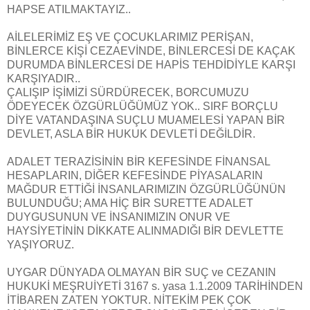
HAPSE ATILMAKTAYIZ..
AİLELERİMİZ EŞ VE ÇOCUKLARIMIZ PERİŞAN,
BİNLERCE KİŞİ CEZAEVİNDE, BİNLERCESİ DE KAÇAK
DURUMDA BİNLERCESİ DE HAPİS TEHDİDİYLE KARŞI
KARŞIYADIR..
ÇALIŞIP İŞİMİZİ SÜRDÜRECEK, BORCUMUZU
ÖDEYECEK ÖZGÜRLÜĞÜMÜZ YOK.. SIRF BORÇLU
DİYE VATANDAŞINA SUÇLU MUAMELESİ YAPAN BİR
DEVLET, ASLA BİR HUKUK DEVLETİ DEĞİLDİR.
ADALET TERAZİSİNİN BİR KEFESİNDE FİNANSAL
HESAPLARIN, DİĞER KEFESİNDE PİYASALARIN
MAĞDUR ETTİĞİ İNSANLARIMIZIN ÖZGÜRLÜĞÜNÜN
BULUNDUĞU; AMA HİÇ BİR SURETTE ADALET
DUYGUSUNUN VE İNSANIMIZIN ONUR VE
HAYSİYETİNİN DİKKATE ALINMADIĞI BİR DEVLETTE
YAŞIYORUZ.
UYGAR DÜNYADA OLMAYAN BİR SUÇ ve CEZANIN
HUKUKİ MEŞRUİYETİ 3167 s. yasa 1.1.2009 TARİHİNDEN
İTİBAREN ZATEN YOKTUR. NİTEKİM PEK ÇOK