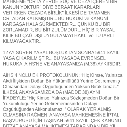
MAHKEME "ORTA YERDE SUÇ VE CEZA İÇEREN BİR
KANUN YOKTUR" DİYE BERAAT KARARLARI
VERİRKEN CEZADA BİRLİK" İLKESİ DE TAMAMEN
ORTADAN KALKMIŞTIR... BU HUKUKİ ve KANUNİ
KARGAŞA HALA SÜRMEKTEDİR... ÇÜNKÜ BU BİR
ZORLAMADIR, BU BİR ZULÜMDÜR... HİÇ BİR YASAL
KILIF BU ÇAĞ DIŞI UYGULAMAYI HAKLI ve TUTARLI
KILMAYACAKTIR...
12 AY SÜREN YASAL BOŞLUKTAN SONRA 5941 SAYILI
YASA ÇIKARILMIŞTIR... BU YASADA EVRENSEL
HUKUKA, AİHS'NE VE ANAYASAMIZA (M.38) AYKIRIDIR...
AİHS 4 NOLU EK PROTOKOLUNUN; “Hiç Kimse, Yalnızca
Akdi İlişkiden Doğan Bir Yükümlülüğü Yerine Getirememiş
Olmasından Dolayı Özgürlüğünden Yoksun Bırakılamaz..”
İLKESİ, ANAYASAMIZDA DA (MADDE 38) AYNI
İFADEYLE; “Hiç Kimse, Yalnızca Sözleşmeden Doğan Bir
Yükümlülüğü Yerine Getirememesinden Dolayı
Özgürlüğünden Alıkonulamaz..” OLARAK YER ALMIŞ
OLMASINA RAĞMEN, ANAYASA MAHKEMESİNE İPTAL
BAŞVURUSU İÇİN TAŞINAN 5941 SAYILI ÇEK KANUNU,
BİZZAT ANAYASA MAHKEMESİ TARAFINDAN BİR YILI