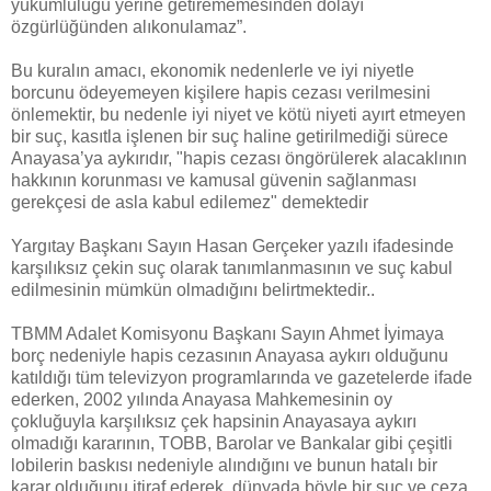
yükümlülüğü yerine getirememesinden dolayı
özgürlüğünden alıkonulamaz”.
Bu kuralın amacı, ekonomik nedenlerle ve iyi niyetle
borcunu ödeyemeyen kişilere hapis cezası verilmesini
önlemektir, bu nedenle iyi niyet ve kötü niyeti ayırt etmeyen
bir suç, kasıtla işlenen bir suç haline getirilmediği sürece
Anayasa’ya aykırıdır, "hapis cezası öngörülerek alacaklının
hakkının korunması ve kamusal güvenin sağlanması
gerekçesi de asla kabul edilemez" demektedir
Yargıtay Başkanı Sayın Hasan Gerçeker yazılı ifadesinde
karşılıksız çekin suç olarak tanımlanmasının ve suç kabul
edilmesinin mümkün olmadığını belirtmektedir..
TBMM Adalet Komisyonu Başkanı Sayın Ahmet İyimaya
borç nedeniyle hapis cezasının Anayasa aykırı olduğunu
katıldığı tüm televizyon programlarında ve gazetelerde ifade
ederken, 2002 yılında Anayasa Mahkemesinin oy
çokluğuyla karşılıksız çek hapsinin Anayasaya aykırı
olmadığı kararının, TOBB, Barolar ve Bankalar gibi çeşitli
lobilerin baskısı nedeniyle alındığını ve bunun hatalı bir
karar olduğunu itiraf ederek, dünyada böyle bir suç ve ceza