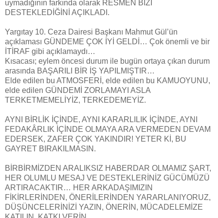
uymadığının farkında olarak RESMEN BİZİ
DESTEKLEDİĞİNİ AÇIKLADI.
Yargıtay 10. Ceza Dairesi Başkanı Mahmut Gül’ün
açıklaması GÜNDEME ÇOK İYİ GELDİ… Çok önemli ve bir
İTİRAF gibi açıklamaydı…
Kısacası; eylem öncesi durum ile bugün ortaya çıkan durum
arasında BAŞARILI BİR İŞ YAPILMIŞTIR…
Elde edilen bu ATMOSFERİ, elde edilen bu KAMUOYUNU,
elde edilen GÜNDEMİ ZORLAMAYI ASLA
TERKETMEMELİYİZ, TERKEDEMEYİZ.
AYNI BİRLİK İÇİNDE, AYNI KARARLILIK İÇİNDE, AYNI
FEDAKÂRLIK İÇİNDE OLMAYA ARA VERMEDEN DEVAM
EDERSEK, ZAFER ÇOK YAKINDIR! YETER Kİ, BU
GAYRET BIRAKILMASIN.
BİRBİRMİZDEN ARALIKSIZ HABERDAR OLMAMIZ ŞART,
HER OLUMLU MESAJ VE DESTEKLERİNİZ GÜCÜMÜZÜ
ARTIRACAKTIR… HER ARKADAŞIMIZIN
FİKİRLERİNDEN, ÖNERİLERİNDEN YARARLANIYORUZ,
DÜŞÜNCELERİNİZİ YAZIN, ÖNERİN, MÜCADELEMİZE
KATILIN, KATKI VERİN,