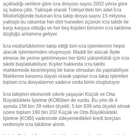
açıkladığı verilere göre icra dosyası sayısı 2002 yılına göre
üç katına çıktı. Yaklaşık olarak Türkiye'deki bin adet İcra
Müdürlüğünde bulunan İcra takip dosya sayısı 15 milyona
yaklaştı bu rakamlar her dört haneden üçünün icra takibi ile
karşı karşıya olduğu ve her beş kişiden birisinin icra takibine
düştüğü anlamına geliyor.
İcra müdürlüklerinin takip ettiği tüm icra işlemlerinin hepsi
alacak işlemlerinden oluşmuyor. Maddi bir alacak ifade
etmese de yerine getirilmeyen her türlü yükümlülük için icra
takibi başlatılabiliyor. Kişiler hakkında icra takibi
mahkemede kesinleşmiş bir karar olmadan da yapılabiliyor.
Mahkeme kararına dayalı olarak yapılan icra takip işlemleri
toplam icra dosyalarının sadece onda birini oluşturuyor.
İcra takipleri ekonomik sıkıntı yaşayan Küçük ve Orta
Büyüklükteki İşletme (KOBİ)leri de vurdu. Bu yılın ilk 4
ayında 156 bin 39 mikro ölçekli, 5 bin 939 orta ölçekli olmak
üzere toplam 190 bin 202 Küçük ve Orta Büyüklükteki
İşletme (KOBİ) vadesinde ödeyemedikleri kredi borçları
nedeniyle icra takibine alındı.