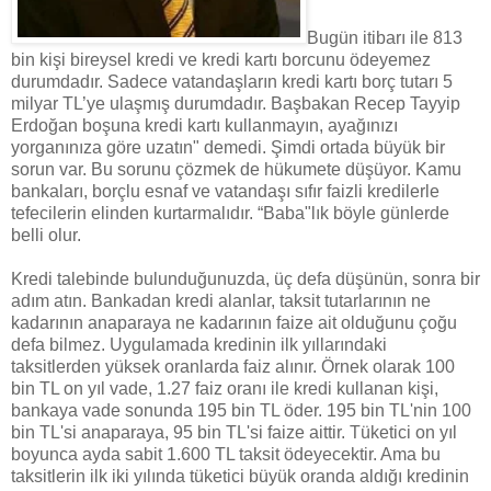
Bugün itibarı ile 813
bin kişi bireysel kredi ve kredi kartı borcunu ödeyemez
durumdadır. Sadece vatandaşların kredi kartı borç tutarı 5
milyar TL’ye ulaşmış durumdadır. Başbakan Recep Tayyip
Erdoğan boşuna kredi kartı kullanmayın, ayağınızı
yorganınıza göre uzatın" demedi. Şimdi ortada büyük bir
sorun var. Bu sorunu çözmek de hükumete düşüyor. Kamu
bankaları, borçlu esnaf ve vatandaşı sıfır faizli kredilerle
tefecilerin elinden kurtarmalıdır. “Baba"lık böyle günlerde
belli olur.
Kredi talebinde bulunduğunuzda, üç defa düşünün, sonra bir
adım atın. Bankadan kredi alanlar, taksit tutarlarının ne
kadarının anaparaya ne kadarının faize ait olduğunu çoğu
defa bilmez. Uygulamada kredinin ilk yıllarındaki
taksitlerden yüksek oranlarda faiz alınır. Örnek olarak 100
bin TL on yıl vade, 1.27 faiz oranı ile kredi kullanan kişi,
bankaya vade sonunda 195 bin TL öder. 195 bin TL'nin 100
bin TL'si anaparaya, 95 bin TL'si faize aittir. Tüketici on yıl
boyunca ayda sabit 1.600 TL taksit ödeyecektir. Ama bu
taksitlerin ilk iki yılında tüketici büyük oranda aldığı kredinin