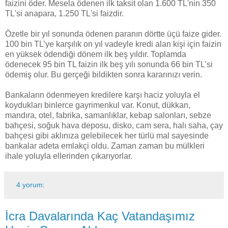
faizini öder. Mesela ödenen ilk taksit olan 1.600 TL'nin 350
TL'si anapara, 1.250 TL'si faizdir.
Özetle bir yıl sonunda ödenen paranın dörtte üçü faize gider.
100 bin TL’ye karşılık on yıl vadeyle kredi alan kişi için faizin
en yüksek ödendiği dönem ilk beş yıldır. Toplamda
ödenecek 95 bin TL faizin ilk beş yılı sonunda 66 bin TL’si
ödemiş olur. Bu gerçeği bildikten sonra kararınızı verin.
Bankaların ödenmeyen kredilere karşı haciz yoluyla el
koydukları binlerce gayrimenkul var. Konut, dükkan,
mandıra, otel, fabrika, samanlıklar, kebap salonları, sebze
bahçesi, soğuk hava deposu, disko, cam sera, halı saha, çay
bahçesi gibi aklınıza gelebilecek her türlü mal sayesinde
bankalar adeta emlakçi oldu. Zaman zaman bu mülkleri
ihale yoluyla ellerinden çıkarıyorlar.
4 yorum:
İcra Davalarında Kaç Vatandaşımız