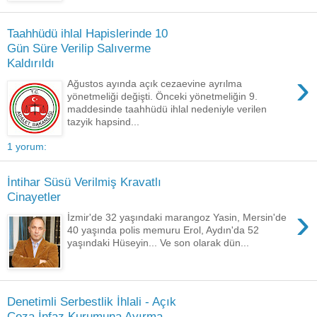
Taahhüdü ihlal Hapislerinde 10
Gün Süre Verilip Salıverme
Kaldırıldı
›
Ağustos ayında açık cezaevine ayrılma
yönetmeliği değişti. Önceki yönetmeliğin 9.
maddesinde taahhüdü ihlal nedeniyle verilen
tazyik hapsind...
1 yorum:
İntihar Süsü Verilmiş Kravatlı
Cinayetler
›
İzmir'de 32 yaşındaki marangoz Yasin, Mersin'de
40 yaşında polis memuru Erol, Aydın'da 52
yaşındaki Hüseyin... Ve son olarak dün...
Denetimli Serbestlik İhlali - Açık
Ceza İnfaz Kurumuna Ayırma