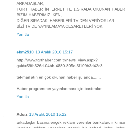
ARKADAŞLAR,
TGRT HABER İNTERNET TE 1.SIRADA OKUNAN HABER
BİZİM HABERİMİZ İKEN,
DİĞER SIRADAKİ HABERLERİ TV DEN VERİYORLAR
BİZİ TV DE YAYINLAMAYA CESARETLERİ YOK.
Yanıtla
ekm2510
13 Aralık 2010 15:17
http://www.tgrthaber.com.tr/news_view.aspx?
guid=59fb326d-04bb-4880-805c-3f109b3d42c3
tel-mail atın en çok okunan haber şu anda.......
Haber programının yayınlanması için bastıralım
Yanıtla
Adsız
13 Aralık 2010 15:22
arkadaşlar basına ençek reklam verenler bankalardır kimse