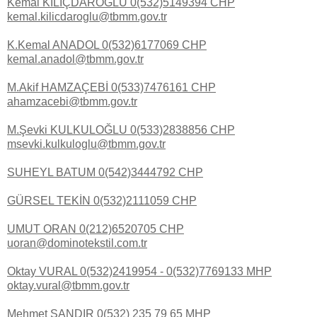
Kemal KILIÇDAROĞLU 0(532)5149394 CHP
kemal.kilicdaroglu@tbmm.gov.tr
K.Kemal ANADOL 0(532)6177069 CHP
kemal.anadol@tbmm.gov.tr
M.Akif HAMZAÇEBİ 0(533)7476161 CHP
ahamzacebi@tbmm.gov.tr
M.Şevki KULKULOĞLU 0(533)2838856 CHP
msevki.kulkuloglu@tbmm.gov.tr
SUHEYL BATUM 0(542)3444792 CHP
GÜRSEL TEKİN 0(532)2111059 CHP
UMUT ORAN 0(212)6520705 CHP
uoran@dominotekstil.com.tr
Oktay VURAL 0(532)2419954 - 0(532)7769133 MHP
oktay.vural@tbmm.gov.tr
Mehmet ŞANDIR 0(532) 235 79 65 MHP