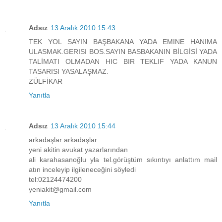
Adsız
13 Aralık 2010 15:43
TEK YOL SAYIN BAŞBAKANA YADA EMINE HANIMA
ULASMAK.GERISI BOS.SAYIN BASBAKANIN BİLGİSİ YADA
TALİMATI OLMADAN HIC BIR TEKLIF YADA KANUN
TASARISI YASALAŞMAZ.
ZÜLFİKAR
Yanıtla
Adsız
13 Aralık 2010 15:44
arkadaşlar arkadaşlar
yeni akitin avukat yazarlarından
ali karahasanoğlu yla tel.görüştüm sıkıntıyı anlattım mail
atın inceleyip ilgileneceğini söyledi
tel:02124474200
yeniakit@gmail.com
Yanıtla