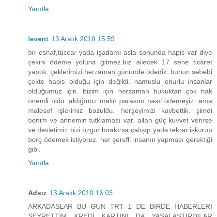
Yanıtla
levent
13 Aralık 2010 15:59
bir esnaf,tüccar yada işadamı asla sonunda hapis var diye
çekini ödeme yoluna gitmez.biz ailecek 17 sene ticaret
yaptık. çeklerimizi herzaman gününde ödedik. bunun sebebi
çekte hapis olduğu için değildi. namuslu onurlu insanlar
olduğumuz için. bizim için herzaman hukuktan çok hak
önemli oldu. aldığımız malın parasını nasıl ödemeyiz. ama
malesef işlerimiz bozuldu. herşeyimizi kaybettik. şimdi
benim ve annemin tutklaması var. allah güç kuvvet verirse
ve devletimiz bizi özgür bırakırsa çalışıp yada tekrar işkurup
borç ödemek istiyoruz. her şerefli insanın yapması gerektiği
gibi.
Yanıtla
Adsız
13 Aralık 2010 16:03
ARKADASLAR BU GUN TRT 1 DE BIRDE HABERLERI
SEYRETTIM KREDI KARTINI DA YASALASTIRDILAR