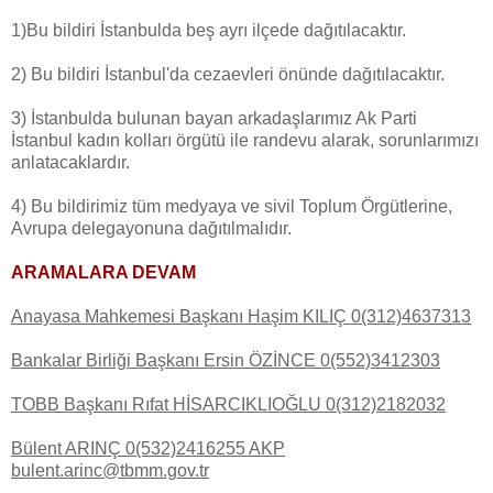
1)Bu bildiri İstanbulda beş ayrı ilçede dağıtılacaktır.
2) Bu bildiri İstanbul'da cezaevleri önünde dağıtılacaktır.
3) İstanbulda bulunan bayan arkadaşlarımız Ak Parti
İstanbul kadın kolları örgütü ile randevu alarak, sorunlarımızı
anlatacaklardır.
4) Bu bildirimiz tüm medyaya ve sivil Toplum Örgütlerine,
Avrupa delegayonuna dağıtılmalıdır.
ARAMALARA DEVAM
Anayasa Mahkemesi Başkanı Haşim KILIÇ 0(312)4637313
Bankalar Birliği Başkanı Ersin ÖZİNCE 0(552)3412303
TOBB Başkanı Rıfat HİSARCIKLIOĞLU 0(312)2182032
Bülent ARINÇ 0(532)2416255 AKP
bulent.arinc@tbmm.gov.tr