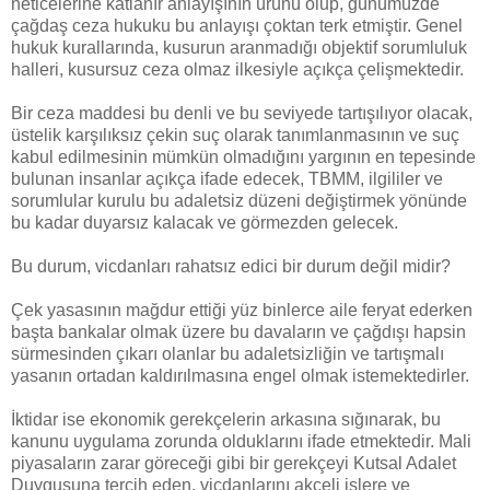
neticelerine katlanır anlayışının ürünü olup, günümüzde
çağdaş ceza hukuku bu anlayışı çoktan terk etmiştir. Genel
hukuk kurallarında, kusurun aranmadığı objektif sorumluluk
halleri, kusursuz ceza olmaz ilkesiyle açıkça çelişmektedir.
Bir ceza maddesi bu denli ve bu seviyede tartışılıyor olacak,
üstelik karşılıksız çekin suç olarak tanımlanmasının ve suç
kabul edilmesinin mümkün olmadığını yargının en tepesinde
bulunan insanlar açıkça ifade edecek, TBMM, ilgililer ve
sorumlular kurulu bu adaletsiz düzeni değiştirmek yönünde
bu kadar duyarsız kalacak ve görmezden gelecek.
Bu durum, vicdanları rahatsız edici bir durum değil midir?
Çek yasasının mağdur ettiği yüz binlerce aile feryat ederken
başta bankalar olmak üzere bu davaların ve çağdışı hapsin
sürmesinden çıkarı olanlar bu adaletsizliğin ve tartışmalı
yasanın ortadan kaldırılmasına engel olmak istemektedirler.
İktidar ise ekonomik gerekçelerin arkasına sığınarak, bu
kanunu uygulama zorunda olduklarını ifade etmektedir. Mali
piyasaların zarar göreceği gibi bir gerekçeyi Kutsal Adalet
Duygusuna tercih eden, vicdanlarını akçeli işlere ve