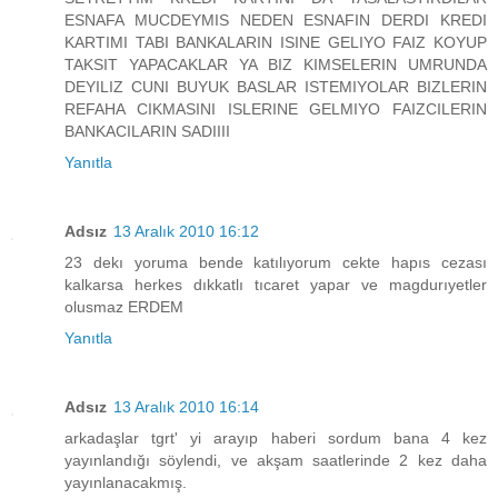
ESNAFA MUCDEYMIS NEDEN ESNAFIN DERDI KREDI
KARTIMI TABI BANKALARIN ISINE GELIYO FAIZ KOYUP
TAKSIT YAPACAKLAR YA BIZ KIMSELERIN UMRUNDA
DEYILIZ CUNI BUYUK BASLAR ISTEMIYOLAR BIZLERIN
REFAHA CIKMASINI ISLERINE GELMIYO FAIZCILERIN
BANKACILARIN SADIIII
Yanıtla
Adsız
13 Aralık 2010 16:12
23 dekı yoruma bende katılıyorum cekte hapıs cezası
kalkarsa herkes dıkkatlı tıcaret yapar ve magdurıyetler
olusmaz ERDEM
Yanıtla
Adsız
13 Aralık 2010 16:14
arkadaşlar tgrt' yi arayıp haberi sordum bana 4 kez
yayınlandığı söylendi, ve akşam saatlerinde 2 kez daha
yayınlanacakmış.