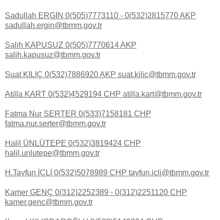
Sadullah ERGİN 0(505)7773110 - 0(532)2815770 AKP
sadullah.ergin@tbmm.gov.tr
Salih KAPUSUZ 0(505)7770614 AKP
salih.kapusuz@tbmm.gov.tr
Suat KILIÇ 0(532)7886920 AKP suat.kilic@tbmm.gov.tr
Atilla KART 0(532)4529194 CHP atilla.kart@tbmm.gov.tr
Fatma Nur SERTER 0(533)7158181 CHP
fatma.nur.serter@tbmm.gov.tr
Halil ÜNLÜTEPE 0(532)3819424 CHP
halil.unlutepe@tbmm.gov.tr
H.Tayfun İÇLİ 0(532)5078989 CHP tayfun.icli@tbmm.gov.tr
Kamer GENÇ 0(312)2252389 - 0(312)2251120 CHP
kamer.genc@tbmm.gov.tr