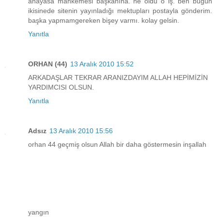
anayasa mahkemesi başkanına. ne oldu o iş. ben bugün
ikisinede sitenin yayınladığı mektupları postayla gönderim.
başka yapmamgereken bişey varmı. kolay gelsin.
Yanıtla
ORHAN (44)
13 Aralık 2010 15:52
ARKADAŞLAR TEKRAR ARANIZDAYIM ALLAH HEPİMİZİN
YARDIMCISI OLSUN.
Yanıtla
Adsız
13 Aralık 2010 15:56
orhan 44 geçmiş olsun Allah bir daha göstermesin inşallah
yangın