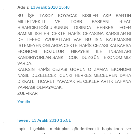
Adsız
13 Aralık 2010 15:48
BU İŞE TAKOZ KOYACAK KISILER AKP BARTIN
MILLETVEKILI VE TOBB BASKANI RIFAT
HISARCIKLIOĞLU.BUNUN DISINDA HERKES EGER
SAMIMI ISELER CEKTE HAPİS CEZASINA KARSILAR.BI
DE TEFECI AVUKATLARI VAR BU ISIN KALKMASINI
ISTEMEYEN,ONLARDA CEKTE HAPİS CEZASI KALKARSA
EKONOMI BOZULUR HIKAYESI ILE INSANLARI
KANDIRIYORLAR.SANKI COK DUZGÜN EKONOMIMIZ
VARDA.
KALKSIN HAPİS CEZASI GORUN O ZAMAN EKONOMI
NASIL DUZELECEK ,CUNKI HERKES MECBUREN DAHA
DIKKATLI TICARET YAPACAK VE CEKLER ARTIK LAHANA
YAPRAGI OLMAYACAK.
ZULFIKAR
Yanıtla
levent
13 Aralık 2010 15:51
toplu bişekilde mektuplar gönderilecekti başbakana ve