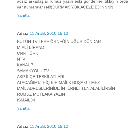
adsız arkadaşlar rumuz yazın eski gönderileri tıklayın orda
var numaralar (elif)DURMAK YOK ACELE EDİNNNN
Yanıtla
Adsız
13 Aralık 2010 15:10
BUTÜN TV LERE ÖRNEĞİN UĞUR DÜNDAR
M.ALİ BİRAND
CNN TÜRK
NTV
KANAL 7
SAMANYOLU TV
AKP İLÇE TEŞKİLATLARI
ATACAĞIMIZ HİÇ BİR MAİLK BOŞA GİTMEZ
MAİL ADRESLERİNİDE İNTERNETTEN ALABİLİRSİN
RUMUZ MUTLAKA YAZIN
İSMAİL34
Yanıtla
Adsız
13 Aralık 2010 15:12