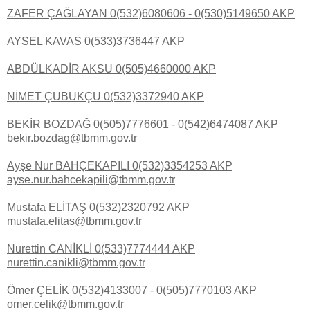
ZAFER ÇAĞLAYAN 0(532)6080606 - 0(530)5149650 AKP
AYSEL KAVAS 0(533)3736447 AKP
ABDÜLKADİR AKSU 0(505)4660000 AKP
NİMET ÇUBUKÇU 0(532)3372940 AKP
BEKİR BOZDAĞ 0(505)7776601 - 0(542)6474087 AKP
bekir.bozdag@tbmm.gov.t
r
Ayşe Nur BAHÇEKAPILI 0(532)3354253 AKP
ayse.nur.bahcekapili@tbmm.gov.tr
Mustafa ELİTAŞ 0(532)2320792 AKP
mustafa.elitas@tbmm.gov.tr
Nurettin CANİKLİ 0(533)7774444 AKP
nurettin.canikli@tbmm.gov.tr
Ömer ÇELİK 0(532)4133007 - 0(505)7770103 AKP
omer.celik@tbmm.gov.tr