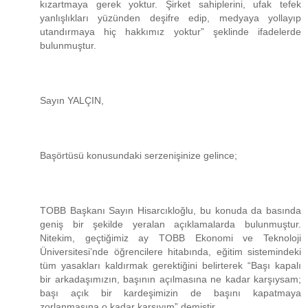
kızartmaya gerek yoktur. Şirket sahiplerini, ufak tefek
yanlışlıkları yüzünden deşifre edip, medyaya yollayıp
utandırmaya hiç hakkımız yoktur” şeklinde ifadelerde
bulunmuştur.
Sayın YALÇIN,
Başörtüsü konusundaki serzenişinize gelince;
TOBB Başkanı Sayın Hisarcıkloğlu, bu konuda da basında
geniş bir şekilde yeralan açıklamalarda bulunmuştur.
Nitekim, geçtiğimiz ay TOBB Ekonomi ve Teknoloji
Üniversitesi’nde öğrencilere hitabında, eğitim sistemindeki
tüm yasakları kaldırmak gerektiğini belirterek “Başı kapalı
bir arkadaşımızın, başının açılmasına ne kadar karşıysam;
başı açık bir kardeşimizin de başını kapatmaya
zorlanmasına o kadar karşıyım” demiştir.