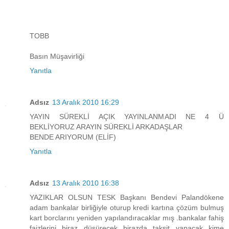
TOBB
Basın Müşavirliği
Yanıtla
Adsız
13 Aralık 2010 16:29
YAYIN SÜREKLİ AÇIK YAYINLANMADI NE 4 Ü
BEKLİYORUZ ARAYIN SÜREKLİ ARKADAŞLAR
BENDE ARIYORUM (ELİF)
Yanıtla
Adsız
13 Aralık 2010 16:38
YAZIKLAR OLSUN TESK Başkanı Bendevi Palandökene
adam bankalar birliğiyle oturup kredi kartına çözüm bulmuş
kart borclarını yeniden yapılandıracaklar mış .bankalar fahiş
faizlerini biraz düşürecek birazda taksit yapacak kime