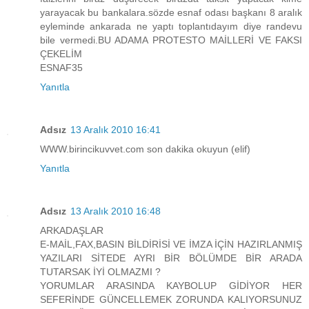
yarayacak bu bankalara.sözde esnaf odası başkanı 8 aralık
eyleminde ankarada ne yaptı toplantıdayım diye randevu
bile vermedi.BU ADAMA PROTESTO MAİLLERİ VE FAKSI
ÇEKELİM
ESNAF35
Yanıtla
Adsız
13 Aralık 2010 16:41
WWW.birincikuvvet.com son dakika okuyun (elif)
Yanıtla
Adsız
13 Aralık 2010 16:48
ARKADAŞLAR
E-MAİL,FAX,BASIN BİLDİRİSİ VE İMZA İÇİN HAZIRLANMIŞ
YAZILARI SİTEDE AYRI BİR BÖLÜMDE BİR ARADA
TUTARSAK İYİ OLMAZMI ?
YORUMLAR ARASINDA KAYBOLUP GİDİYOR HER
SEFERİNDE GÜNCELLEMEK ZORUNDA KALIYORSUNUZ