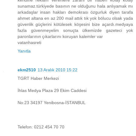
kendine reklam verenlere zararlı bir haberi kolay kolay
sunamaz.türkiyede basının ne olduğunu hala anlıyamak mı
arkadaşlar insan hakları demokrası özgurluk diyen tarafa
ahmet altana en az 200 mail attık tık yok bölucu olsak yada
güvenlik güçlerini kötülesek köşesini bize açardı.medyaya
fazla güvenmeyelim sonuçta ülkemizde gazeteci yok
paronlarının çıkarlarını koruyan kalemler var
vatanhasreti
Yanıtla
ekm2510
13 Aralık 2010 15:22
TGRT Haber Merkezi
İhlas Medya Plaza 29 Ekim Caddesi
No:23 34197 Yenibosna-İSTANBUL
Telefon: 0212 454 70 70