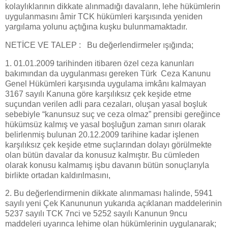
kolaylıklarının dikkate alınmadığı davaların, lehe hükümlerin
uygulanmasını âmir TCK hükümleri karşısında yeniden
yargılama yolunu açtığına kuşku bulunmamaktadır.
NETİCE VE TALEP : Bu değerlendirmeler ışığında;
1. 01.01.2009 tarihinden itibaren özel ceza kanunları
bakımından da uygulanması gereken Türk Ceza Kanunu
Genel Hükümleri karşısında uygulama imkânı kalmayan
3167 sayılı Kanuna göre karşılıksız çek keşide etme
suçundan verilen adli para cezaları, oluşan yasal boşluk
sebebiyle “kanunsuz suç ve ceza olmaz” prensibi gereğince
hükümsüz kalmış ve yasal boşluğun zaman sınırı olarak
belirlenmiş bulunan 20.12.2009 tarihine kadar işlenen
karşılıksız çek keşide etme suçlarından dolayı görülmekte
olan bütün davalar da konusuz kalmıştır. Bu cümleden
olarak konusu kalmamış işbu davanın bütün sonuçlarıyla
birlikte ortadan kaldırılmasını,
2. Bu değerlendirmenin dikkate alınmaması halinde, 5941
sayılı yeni Çek Kanununun yukarıda açıklanan maddelerinin
5237 sayılı TCK 7nci ve 5252 sayılı Kanunun 9ncu
maddeleri uyarınca lehime olan hükümlerinin uygulanarak;