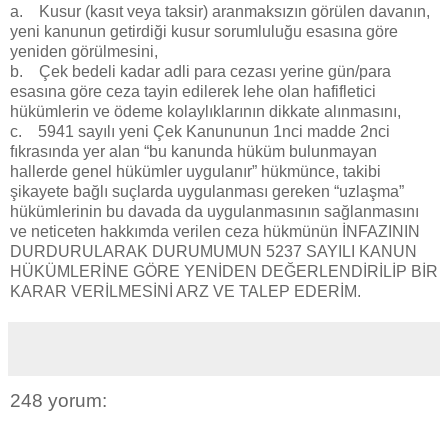
a. Kusur (kasıt veya taksir) aranmaksızın görülen davanın,
yeni kanunun getirdiği kusur sorumluluğu esasına göre
yeniden görülmesini,
b. Çek bedeli kadar adli para cezası yerine gün/para
esasına göre ceza tayin edilerek lehe olan hafifletici
hükümlerin ve ödeme kolaylıklarının dikkate alınmasını,
c. 5941 sayılı yeni Çek Kanununun 1nci madde 2nci
fıkrasında yer alan “bu kanunda hüküm bulunmayan
hallerde genel hükümler uygulanır” hükmünce, takibi
şikayete bağlı suçlarda uygulanması gereken “uzlaşma”
hükümlerinin bu davada da uygulanmasının sağlanmasını
ve neticeten hakkımda verilen ceza hükmünün İNFAZININ
DURDURULARAK DURUMUMUN 5237 SAYILI KANUN
HÜKÜMLERİNE GÖRE YENİDEN DEĞERLENDİRİLİP BİR
KARAR VERİLMESİNİ ARZ VE TALEP EDERİM.
248 yorum: