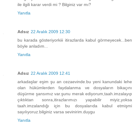
ile ilgili karar verdi mi ? Bilginiz var mı?
Yanıtla
Adsız
22 Aralık 2009 12:30
bu karada gösteriyorkiii itirazlarda kabul görmeyecek...ben
böyle anladım...
Yanıtla
Adsız
22 Aralık 2009 12:41
arkadaşlar eşim şu an cezaevinde.bu yeni kanundaki lehe
olan hükümlerden faydalanma ve dosyaların bikaçını
düşürme şansımız var.şunu merak ediyorum,taah.imzalayıp
çıktıktan sonra,itirazlarımızı yapabilir miyiz,yoksa
taah.imzalandığı için bu dosyalarıda kabul etmişmi
sayılıyoruz.bilginiz varsa sevinirim.duygu
Yanıtla