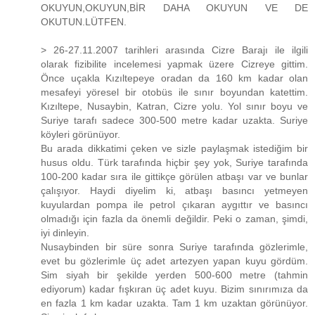
OKUYUN,OKUYUN,BİR DAHA OKUYUN VE DE
OKUTUN.LÜTFEN.
> 26-27.11.2007 tarihleri arasında Cizre Barajı ile ilgili
olarak fizibilite incelemesi yapmak üzere Cizreye gittim.
Önce uçakla Kızıltepeye oradan da 160 km kadar olan
mesafeyi yöresel bir otobüs ile sınır boyundan katettim.
Kızıltepe, Nusaybin, Katran, Cizre yolu. Yol sınır boyu ve
Suriye tarafı sadece 300-500 metre kadar uzakta. Suriye
köyleri görünüyor.
Bu arada dikkatimi çeken ve sizle paylaşmak istediğim bir
husus oldu. Türk tarafında hiçbir şey yok, Suriye tarafında
100-200 kadar sıra ile gittikçe görülen atbaşı var ve bunlar
çalışıyor. Haydi diyelim ki, atbaşı basıncı yetmeyen
kuyulardan pompa ile petrol çıkaran aygıttır ve basıncı
olmadığı için fazla da önemli değildir. Peki o zaman, şimdi,
iyi dinleyin.
Nusaybinden bir süre sonra Suriye tarafında gözlerimle,
evet bu gözlerimle üç adet artezyen yapan kuyu gördüm.
Sim siyah bir şekilde yerden 500-600 metre (tahmin
ediyorum) kadar fışkıran üç adet kuyu. Bizim sınırımıza da
en fazla 1 km kadar uzakta. Tam 1 km uzaktan görünüyor.