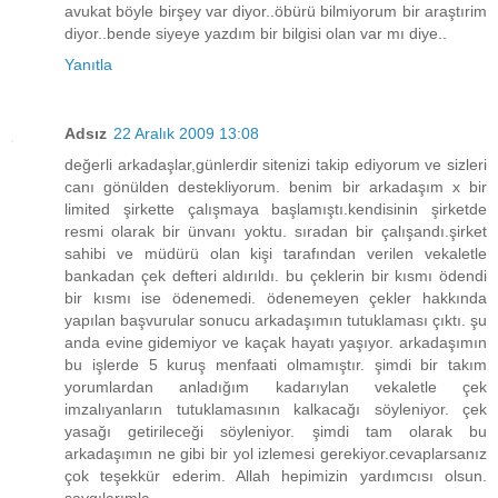
avukat böyle birşey var diyor..öbürü bilmiyorum bir araştırim
diyor..bende siyeye yazdım bir bilgisi olan var mı diye..
Yanıtla
Adsız
22 Aralık 2009 13:08
değerli arkadaşlar,günlerdir sitenizi takip ediyorum ve sizleri
canı gönülden destekliyorum. benim bir arkadaşım x bir
limited şirkette çalışmaya başlamıştı.kendisinin şirketde
resmi olarak bir ünvanı yoktu. sıradan bir çalışandı.şirket
sahibi ve müdürü olan kişi tarafından verilen vekaletle
bankadan çek defteri aldırıldı. bu çeklerin bir kısmı ödendi
bir kısmı ise ödenemedi. ödenemeyen çekler hakkında
yapılan başvurular sonucu arkadaşımın tutuklaması çıktı. şu
anda evine gidemiyor ve kaçak hayatı yaşıyor. arkadaşımın
bu işlerde 5 kuruş menfaati olmamıştır. şimdi bir takım
yorumlardan anladığım kadarıylan vekaletle çek
imzalıyanların tutuklamasının kalkacağı söyleniyor. çek
yasağı getirileceği söyleniyor. şimdi tam olarak bu
arkadaşımın ne gibi bir yol izlemesi gerekiyor.cevaplarsanız
çok teşekkür ederim. Allah hepimizin yardımcısı olsun.