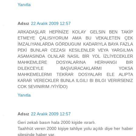
Yanıtla
Adsız
22 Aralık 2009 12:57
ARKADAŞLAR HEPİNİZE KOLAY GELSIN BEN TAKİP
ETMEYE ÇALISIYORUM AMA BU VEKALETEN ÇEK
İMZALIYANLARDA GÖRDUGUM KADARIYLA BAYA FAZLA
PEKİ BUNLAR CEZASI KESILENLER VEYA YARGILMA
ASAMASINDA OLNLAR NASIL BİR YOL İZLİYECEKLER
MAHKEMLERE DOSYALARINA HERHANGI BIR
DILEKCEYLE BAŞVURACAKLARMI YOKSA
MAHKEMELERMI TEKRAR DOSYALARI ELE ALIPTA
KARAR VERECKLER BUNLA ILGILI BI BILGI VERIRSENIZ
COK SEVINIRIM /YİYİDO)
Yanıtla
Adsız
22 Aralık 2009 12:57
Geri zekalı basın hala 2000 kişide ısrarlı.
Taahhüt veren 2000 kişiye tahliye yolu açıldı diye her haber
sitesinde haber var.