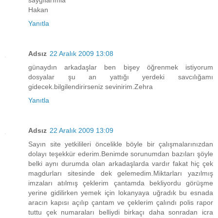
saygılarımla
Hakan
Yanıtla
Adsız
22 Aralık 2009 13:08
günaydın arkadaşlar ben bişey öğrenmek istiyorum
dosyalar şu an yattığı yerdeki savcılığamı
gidecek.bilgilendirirseniz sevinirim.Zehra
Yanıtla
Adsız
22 Aralık 2009 13:09
Sayın site yetkilileri öncelikle böyle bir çalışmalarınızdan
dolayı teşekkür ederim.Benimde sorunumdan bazıları şöyle
belki aynı durumda olan arkadaşlarda vardır fakat hiç çek
magdurları sitesinde dek gelemedim.Miktarları yazılmış
imzaları atılmış çeklerim çantamda bekliyordu görüşme
yerine gidilirken yemek için lokanyaya uğradık bu esnada
aracın kapısı açılıp çantam ve çeklerim çalındı polis rapor
tuttu çek numaraları belliydi birkaçı daha sonradan icra