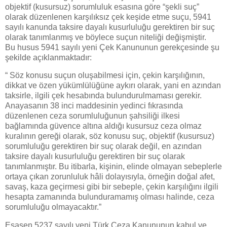
objektif (kusursuz) sorumluluk esasına göre “şekli suç”
olarak düzenlenen karşılıksız çek keşide etme suçu, 5941
sayılı kanunda taksire dayalı kusurluluğu gerektiren bir suç
olarak tanımlanmış ve böylece suçun niteliği değişmiştir.
Bu husus 5941 sayılı yeni Çek Kanununun gerekçesinde şu
şekilde açıklanmaktadır:
“ Söz konusu suçun oluşabilmesi için, çekin karşılığının,
dikkat ve özen yükümlülüğüne aykırı olarak, yani en azından
taksirle, ilgili çek hesabında bulundurulmaması gerekir.
Anayasanın 38 inci maddesinin yedinci fıkrasında
düzenlenen ceza sorumluluğunun şahsiliği ilkesi
bağlamında güvence altına aldığı kusursuz ceza olmaz
kuralının gereği olarak, söz konusu suç, objektif (kusursuz)
sorumluluğu gerektiren bir suç olarak değil, en azından
taksire dayalı kusurluluğu gerektiren bir suç olarak
tanımlanmıştır. Bu itibarla, kişinin, elinde olmayan sebeplerle
ortaya çıkan zorunluluk hâli dolayısıyla, örneğin doğal afet,
savaş, kaza geçirmesi gibi bir sebeple, çekin karşılığını ilgili
hesapta zamanında bulunduramamış olması halinde, ceza
sorumluluğu olmayacaktır.”
Esasen 5237 sayılı yeni Türk Ceza Kanununun kabul ve