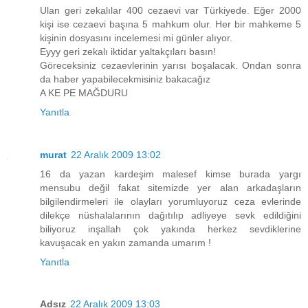
Ulan geri zekalılar 400 cezaevi var Türkiyede. Eğer 2000
kişi ise cezaevi başına 5 mahkum olur. Her bir mahkeme 5
kişinin dosyasını incelemesi mi günler alıyor.
Eyyy geri zekalı iktidar yaltakçıları basın!
Göreceksiniz cezaevlerinin yarısı boşalacak. Ondan sonra
da haber yapabilecekmisiniz bakacağız
A KE PE MAĞDURU
Yanıtla
murat
22 Aralık 2009 13:02
16 da yazan kardeşim malesef kimse burada yargı
mensubu değil fakat sitemizde yer alan arkadaşların
bilgilendirmeleri ile olayları yorumluyoruz ceza evlerinde
dilekçe nüshalalarının dağıtılıp adliyeye sevk edildiğini
biliyoruz inşallah çok yakında herkez sevdiklerine
kavuşacak en yakın zamanda umarım !
Yanıtla
Adsız
22 Aralık 2009 13:03