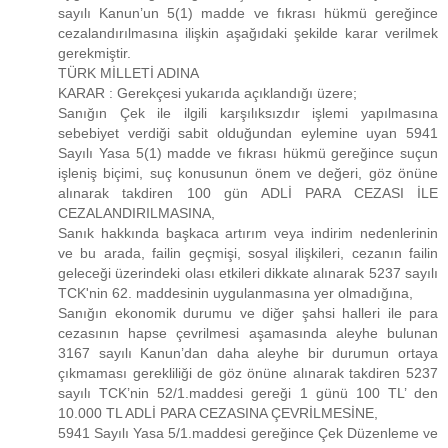
sayılı Kanun’un 5(1) madde ve fıkrası hükmü gereğince
cezalandırılmasına ilişkin aşağıdaki şekilde karar verilmek
gerekmiştir.
TÜRK MİLLETİ ADINA
KARAR : Gerekçesi yukarıda açıklandığı üzere;
Sanığın Çek ile ilgili karşılıksızdır işlemi yapılmasına
sebebiyet verdiği sabit olduğundan eylemine uyan 5941
Sayılı Yasa 5(1) madde ve fıkrası hükmü gereğince suçun
işleniş biçimi, suç konusunun önem ve değeri, göz önüne
alınarak takdiren 100 gün ADLİ PARA CEZASI İLE
CEZALANDIRILMASINA,
Sanık hakkında başkaca artırım veya indirim nedenlerinin
ve bu arada, failin geçmişi, sosyal ilişkileri, cezanın failin
geleceği üzerindeki olası etkileri dikkate alınarak 5237 sayılı
TCK'nin 62. maddesinin uygulanmasına yer olmadığına,
Sanığın ekonomik durumu ve diğer şahsi halleri ile para
cezasının hapse çevrilmesi aşamasında aleyhe bulunan
3167 sayılı Kanun’dan daha aleyhe bir durumun ortaya
çıkmaması gerekliliği de göz önüne alınarak takdiren 5237
sayılı TCK’nin 52/1.maddesi gereği 1 günü 100 TL’ den
10.000 TL ADLİ PARA CEZASINA ÇEVRİLMESİNE,
5941 Sayılı Yasa 5/1.maddesi gereğince Çek Düzenleme ve