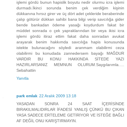
işlemi gördü bunun hapislik boyutu nedir olurmu icra işlemi
durmadı.İkinci sorunda benim çek verdiğim kişinin
dükkanına hırsız girer ve üç dört adet çekleride beraberinde
çalıp götürür dükkan sahibi bana bilgi verip savcılığa gider
bende bankadan ödeme yasağı koydurdum fakat bir
müddet sonrada o çek yapraklarından bir veya ikisi icra
işlemi gördü itiraz ettim fakat daha sonradan avukat
arayarak benim hakkımda savcılığa hapis konusunda
istekte bulunacağını söyledi aranmam olabilirmi ceza
olabilirmi bu konudada zannedersem bayağı MAĞDUR
VARDIR BU KONU HAKKINDA SİTEDE YAZI
HAZIRLARSANIZ MEMNUN OLURUM.Saygılarımla.....
Sebahattin
Yanıtla
park emlak
22 Aralık 2009 13:18
YASADAN SONRA 24 SAAT İÇERİSİNDE
BIRAKILMALIDIRLAR İFADESİ YANLIŞ ÇÜNKÜ BU ÇIKAN
YASA SADECE ERTELEME GETİRİYOR VE İSTEĞE BAĞLI
AF DEĞİL ONU KARIŞTIRMAYIN.