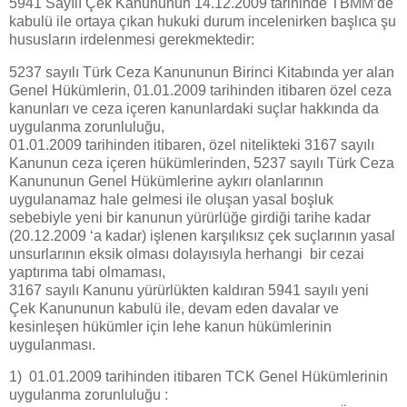
5941 Sayılı Çek Kanununun 14.12.2009 tarihinde TBMM’de
kabulü ile ortaya çıkan hukuki durum incelenirken başlıca şu
hususların irdelenmesi gerekmektedir:
5237 sayılı Türk Ceza Kanununun Birinci Kitabında yer alan
Genel Hükümlerin, 01.01.2009 tarihinden itibaren özel ceza
kanunları ve ceza içeren kanunlardaki suçlar hakkında da
uygulanma zorunluluğu,
01.01.2009 tarihinden itibaren, özel nitelikteki 3167 sayılı
Kanunun ceza içeren hükümlerinden, 5237 sayılı Türk Ceza
Kanununun Genel Hükümlerine aykırı olanlarının
uygulanamaz hale gelmesi ile oluşan yasal boşluk
sebebiyle yeni bir kanunun yürürlüğe girdiği tarihe kadar
(20.12.2009 ‘a kadar) işlenen karşılıksız çek suçlarının yasal
unsurlarının eksik olması dolayısıyla herhangi bir cezai
yaptırıma tabi olmaması,
3167 sayılı Kanunu yürürlükten kaldıran 5941 sayılı yeni
Çek Kanununun kabulü ile, devam eden davalar ve
kesinleşen hükümler için lehe kanun hükümlerinin
uygulanması.
1) 01.01.2009 tarihinden itibaren TCK Genel Hükümlerinin
uygulanma zorunluluğu :