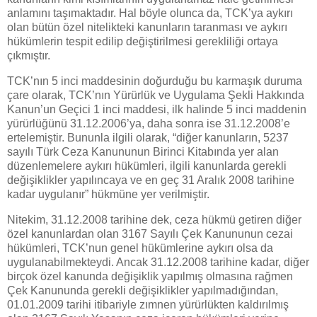
anlamını taşımaktadır. Hal böyle olunca da, TCK’ya aykırı
olan bütün özel nitelikteki kanunların taranması ve aykırı
hükümlerin tespit edilip değiştirilmesi gerekliliği ortaya
çıkmıştır.
TCK’nın 5 inci maddesinin doğurduğu bu karmaşık duruma
çare olarak, TCK’nın Yürürlük ve Uygulama Şekli Hakkında
Kanun’un Geçici 1 inci maddesi, ilk halinde 5 inci maddenin
yürürlüğünü 31.12.2006’ya, daha sonra ise 31.12.2008’e
ertelemiştir. Bununla ilgili olarak, “diğer kanunların, 5237
sayılı Türk Ceza Kanununun Birinci Kitabında yer alan
düzenlemelere aykırı hükümleri, ilgili kanunlarda gerekli
değişiklikler yapılıncaya ve en geç 31 Aralık 2008 tarihine
kadar uygulanır” hükmüne yer verilmiştir.
Nitekim, 31.12.2008 tarihine dek, ceza hükmü getiren diğer
özel kanunlardan olan 3167 Sayılı Çek Kanununun cezai
hükümleri, TCK’nun genel hükümlerine aykırı olsa da
uygulanabilmekteydi. Ancak 31.12.2008 tarihine kadar, diğer
birçok özel kanunda değişiklik yapılmış olmasına rağmen
Çek Kanununda gerekli değişiklikler yapılmadığından,
01.01.2009 tarihi itibariyle zımnen yürürlükten kaldırılmış