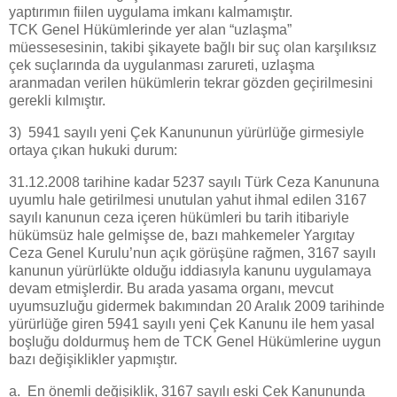
yaptırımın fiilen uygulama imkanı kalmamıştır.
TCK Genel Hükümlerinde yer alan “uzlaşma”
müessesesinin, takibi şikayete bağlı bir suç olan karşılıksız
çek suçlarında da uygulanması zarureti, uzlaşma
aranmadan verilen hükümlerin tekrar gözden geçirilmesini
gerekli kılmıştır.
3) 5941 sayılı yeni Çek Kanununun yürürlüğe girmesiyle
ortaya çıkan hukuki durum:
31.12.2008 tarihine kadar 5237 sayılı Türk Ceza Kanununa
uyumlu hale getirilmesi unutulan yahut ihmal edilen 3167
sayılı kanunun ceza içeren hükümleri bu tarih itibariyle
hükümsüz hale gelmişse de, bazı mahkemeler Yargıtay
Ceza Genel Kurulu’nun açık görüşüne rağmen, 3167 sayılı
kanunun yürürlükte olduğu iddiasıyla kanunu uygulamaya
devam etmişlerdir. Bu arada yasama organı, mevcut
uyumsuzluğu gidermek bakımından 20 Aralık 2009 tarihinde
yürürlüğe giren 5941 sayılı yeni Çek Kanunu ile hem yasal
boşluğu doldurmuş hem de TCK Genel Hükümlerine uygun
bazı değişiklikler yapmıştır.
a. En önemli değişiklik, 3167 sayılı eski Çek Kanununda