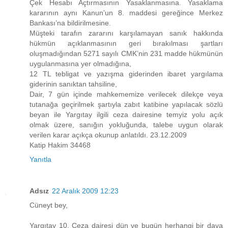
Çek Hesabı Açtırmasının Yasaklanmasına. Yasaklama
kararının aynı Kanun’un 8. maddesi gereğince Merkez
Bankası’na bildirilmesine.
Müşteki tarafın zararını karşılamayan sanık hakkında
hükmün açıklanmasının geri bırakılması şartları
oluşmadığından 5271 sayılı CMK’nin 231 madde hükmünün
uygulanmasına yer olmadığına,
12 TL tebligat ve yazışma giderinden ibaret yargılama
giderinin sanıktan tahsiline,
Dair, 7 gün içinde mahkememize verilecek dilekçe veya
tutanağa geçirilmek şartıyla zabıt katibine yapılacak sözlü
beyan ile Yargıtay ilgili ceza dairesine temyiz yolu açık
olmak üzere, sanığın yokluğunda, talebe uygun olarak
verilen karar açıkça okunup anlatıldı. 23.12.2009
Katip Hakim 34468
Yanıtla
Adsız
22 Aralık 2009 12:23
Cüneyt bey,
Yargıtay 10. Ceza dairesi dün ve bugün herhangi bir dava