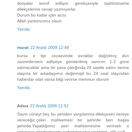
dosyalar tesnif ediliyor gerekçesiyle taahhütname
dilekçelerine cevap yazmıyorlar
Durum bu kadar içler acısı
Allah yardımcımız olsun
Yanıtla
murat
22 Aralık 2009 12:48
bursa e tipi cezaevinde evraklar dağıtılmış dün
zannedersem adliyeye gönderilmiş sanırım 1-2 güne
salınacaklar ama bir yasa çıktığında 24 saatte salını verme
olayına bir arkadaşımız değinmişti bu 24 saat olayından
haberdar olan varsa bilgi verirse memnun olurum
Yanıtla
Adsız
22 Aralık 2009 12:52
Sayın cüneyt bey bu yeniden yargılanma dilekçesini nereye
vereceğiz.çekin mahkemesi bir şehirde ben başka
şehirde.Yaşadığımız yein mahkemesine verirsek o
ankaraya göndermezmi.aydınlatırsanız sevinirim. atik sadi