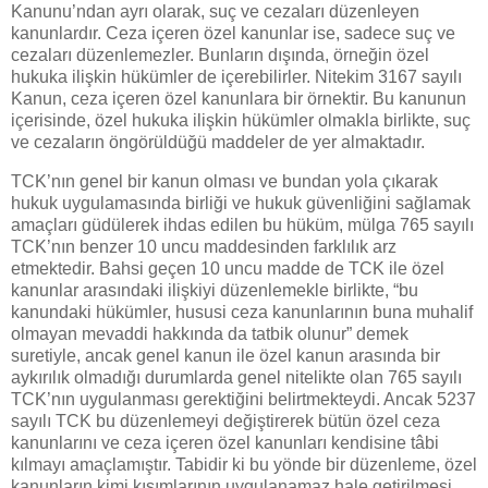
Kanunu’ndan ayrı olarak, suç ve cezaları düzenleyen
kanunlardır. Ceza içeren özel kanunlar ise, sadece suç ve
cezaları düzenlemezler. Bunların dışında, örneğin özel
hukuka ilişkin hükümler de içerebilirler. Nitekim 3167 sayılı
Kanun, ceza içeren özel kanunlara bir örnektir. Bu kanunun
içerisinde, özel hukuka ilişkin hükümler olmakla birlikte, suç
ve cezaların öngörüldüğü maddeler de yer almaktadır.
TCK’nın genel bir kanun olması ve bundan yola çıkarak
hukuk uygulamasında birliği ve hukuk güvenliğini sağlamak
amaçları güdülerek ihdas edilen bu hüküm, mülga 765 sayılı
TCK’nın benzer 10 uncu maddesinden farklılık arz
etmektedir. Bahsi geçen 10 uncu madde de TCK ile özel
kanunlar arasındaki ilişkiyi düzenlemekle birlikte, “bu
kanundaki hükümler, hususi ceza kanunlarının buna muhalif
olmayan mevaddi hakkında da tatbik olunur” demek
suretiyle, ancak genel kanun ile özel kanun arasında bir
aykırılık olmadığı durumlarda genel nitelikte olan 765 sayılı
TCK’nın uygulanması gerektiğini belirtmekteydi. Ancak 5237
sayılı TCK bu düzenlemeyi değiştirerek bütün özel ceza
kanunlarını ve ceza içeren özel kanunları kendisine tâbi
kılmayı amaçlamıştır. Tabidir ki bu yönde bir düzenleme, özel
kanunların kimi kısımlarının uygulanamaz hale getirilmesi