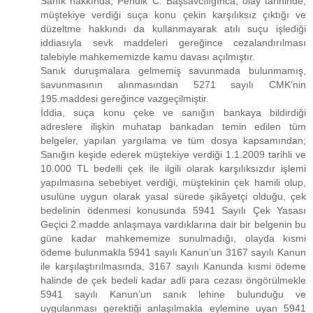
Sanık hakkında, Pendik C. Başsavcılığınca, olay tarihinde,
müştekiye verdiği suça konu çekin karşılıksız çıktığı ve
düzeltme hakkındı da kullanmayarak atılı suçu işlediği
iddiasıyla sevk maddeleri gereğince cezalandırılması
talebiyle mahkememizde kamu davası açılmıştır.
Sanık duruşmalara gelmemiş savunmada bulunmamış,
savunmasının alınmasından 5271 sayılı CMK’nin
195.maddesi gereğince vazgeçilmiştir.
İddia, suça konu çeke ve sanığın bankaya bildirdiği
adreslere ilişkin muhatap bankadan temin edilen tüm
belgeler, yapılan yargılama ve tüm dosya kapsamından;
Sanığın keşide ederek müştekiye verdiği 1.1.2009 tarihli ve
10.000 TL bedelli çek ile ilgili olarak karşılıksızdır işlemi
yapılmasına sebebiyet verdiği, müştekinin çek hamili olup,
usulüne uygun olarak yasal sürede şikâyetçi olduğu, çek
bedelinin ödenmesi konusunda 5941 Sayılı Çek Yasası
Geçici 2.madde anlaşmaya vardıklarına dair bir belgenin bu
güne kadar mahkememize sunulmadığı, olayda kısmi
ödeme bulunmakla 5941 sayılı Kanun’un 3167 sayılı Kanun
ile karşılaştırılmasında, 3167 sayılı Kanunda kısmi ödeme
halinde de çek bedeli kadar adli para cezası öngörülmekle
5941 sayılı Kanun’un sanık lehine bulunduğu ve
uygulanması gerektiği anlaşılmakla eylemine uyan 5941