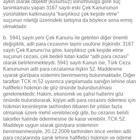
aykırı olarak objektif (kusursuz) sorumluluğa göre suç
tanımlaması yapan 3167 sayılı eski Çek Kanununun
yürürlükten kalkmasıyla “karşılıksız çek keşide etme”
suçunun niteliği üzerindeki tartışma da böylece sona ermiş
olmaktadır.
b. 5941 sayılı yeni Çek Kanunu ile getirilen diğer önemli
değişiklik, adli para cezasının tayini usulüne ilişkindir. 3167
sayılı Çek Kanunu’na göre, karşılıksız çek keşide etme
suçunun cezası, çek bedeli tutarı kadar “adli para cezası”
olarak belirlenmekteydi. 5941 sayılı Kanun ise, Türk Ceza
Kanununun adli para cezalarına ilişkin 52. Maddesine
uyarak gün/para sistemini benimsemiş bulunmaktadır. Diğer
taraftan TCK m.52 uyarınca yargılamada sanığın lehine olan
hafifletici hükmün de göz önünde bulundurulması
gerekmektedir. Hakim, ekonomik ve şahsi hallerini göz
önünde bulundurarak, kişiye adli para cezasını ödemesi için
hükmün kesinleşme tarihinden itibaren bir yıldan fazla
olmamak üzere mehil verebileceği gibi, bu cezanın belirli
taksitler halinde ödenmesine de karar verebilir. TCK 52.
Maddeye uygun olarak gün/para sisteminin
benimsenmesiyle, 20.12.2009 tarihinden önce verilen adli
para cezalarında sanık lehine hafifletici hükmün ve ödeme