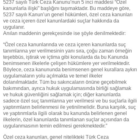
5237 sayılı Türk Ceza Kanunu’nun 5 inci maddesi “Özel
kanunlarla ilişki” başlığını taşımaktadır. Bu maddeye göre,
5237 sayılı Kanun’un genel hükümleri, özel ceza kanunları
ve ceza içeren özel kanunlardaki suçlar hakkında da
uygulanır.
Anılan maddenin gerekçesinde ise şöyle denilmektedir:
“Özel ceza kanunlarında ve ceza içeren kanunlarda suç
tanımlarına yer verilmesinin yanı sıra, çoğu zaman örneğin
teşebbüs, iştirak ve içtima gibi konularda da bu Kanunda
benimsenen ilkelerle çelişen hü­kümlere yer verilmektedir.
Böylece, ceza kanununda benimsenen genel ku­rallara aykırı
uygulamaların yolu açılmakta ve temel ilkeler
dolanılmaktadır. Tüm bu sakıncaların önüne geçebilmek
bakımından, ayrıca hukuk uygula­masında birliği sağlamak
ve hukuk güvenliğini sağlamak için; diğer kanun­larda
sadece özel suç tanımlarına yer verilmesi ve bu suçlarla ilgili
yaptı­rımların belirlenmesi ile yetinilmelidir. Buna karşılık, suç
ve yaptırımlarla ilgili olarak bu kanunda belirlenen genel
ilkelerin, özel kanunlarda tanımla­nan suçlar açısından da
uygulanmasının temin edilmesi gerekmektedir.”
Özel ceza kanunları, genel nitelikteki Türk Ceza