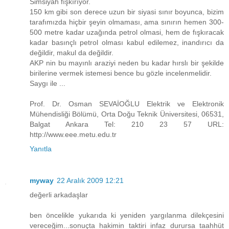
Simsiyah fışkırıyor.
150 km gibi son derece uzun bir siyasi sınır boyunca, bizim
tarafımızda hiçbir şeyin olmaması, ama sınırın hemen 300-
500 metre kadar uzağında petrol olmasi, hem de fışkıracak
kadar basınçlı petrol olması kabul edilemez, inandırıcı da
değildir, makul da değildir.
AKP nin bu mayınlı araziyi neden bu kadar hırslı bir şekilde
birilerine vermek istemesi bence bu gözle incelenmelidir.
Saygı ile ...
Prof. Dr. Osman SEVAİOĞLU Elektrik ve Elektronik
Mühendisliği Bölümü, Orta Doğu Teknik Üniversitesi, 06531,
Balgat Ankara Tel: 210 23 57 URL:
http://www.eee.metu.edu.tr
Yanıtla
myway
22 Aralık 2009 12:21
değerli arkadaşlar
ben öncelikle yukarıda ki yeniden yargılanma dilekçesini
vereceğim...sonuçta hakimin taktiri infaz durursa taahhüt