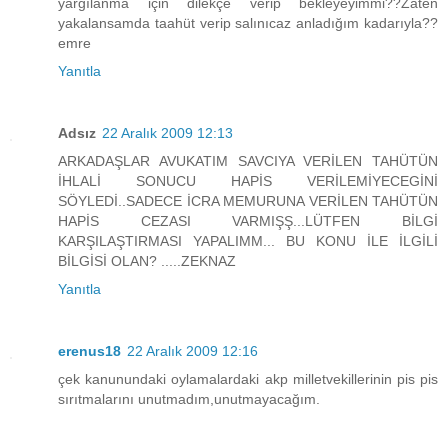
yargılanma için dilekçe verip bekleyeyimmi??Zaten
yakalansamda taahüt verip salınıcaz anladığım kadarıyla??
emre
Yanıtla
Adsız
22 Aralık 2009 12:13
ARKADAŞLAR AVUKATIM SAVCIYA VERİLEN TAHÜTÜN
İHLALİ SONUCU HAPİS VERİLEMİYECEGİNİ
SÖYLEDİ..SADECE İCRA MEMURUNA VERİLEN TAHÜTÜN
HAPİS CEZASI VARMIŞŞ...LÜTFEN BİLGİ
KARŞILAŞTIRMASI YAPALIMM... BU KONU İLE İLGİLİ
BİLGİSİ OLAN? .....ZEKNAZ
Yanıtla
erenus18
22 Aralık 2009 12:16
çek kanunundaki oylamalardaki akp milletvekillerinin pis pis
sırıtmalarını unutmadım,unutmayacağım.