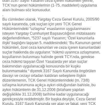
olan 3167 Sayılı Yasanın ceza içeren hükümleri yerine,
TCK’nun genel hükümlerinin (1-75. maddeleri) uygulama
alanı bulması söz konusudur.
.
Bu cümleden olarak, Yargıtay Ceza Genel Kurulu, 2005/90
sayılı kararında, çek suçları için yeni TCK Genel
Hükümlerindeki “uzlaşma” esaslarının uygulanmasını
isteyen Yargıtay Cumhuriyet Başsavcılığının mütalaasını
değerlendirirken, “5237 sayılı Yasanın; ‘Özel kanunlarla
ilişki’ başlığını taşıyan 5. maddesindeki; ‘Bu Ka­nunun genel
hükümleri, özel ceza kanunları ve ceza içeren kanunlardaki
suçlar hakkında da uy­gulanır.’ hükmü uyarınca uzlaşmanın,
koşullarının bulunması halinde gerek TCY.nda, gerekse
ceza hükmü taşıyan Özel Yasalarda yer alan suçlar
bakımından uygulanacağı konusunda bir kuşku
bulunmamakta “ diyerek 3167 Sayılı Kanunda öngörülen
davayı ve cezayı ortadan kaldıran sebeplere ilişkin
düzenlemenin, TCK Genel Hükümlerindeki (m. 73/8)
uzlaşma kurumuna açıkça aykırı olduğundan bahisle, bu
aykırı hükümlerin de 31.12.2006 (bilahare yapılan
değişiklikle 31.12.2008) tarihine kadar uygulanacağı
gerekçesiyle reddetmiştir. Bir başka deyişle, Ceza Genel
Kurulu, 3167 Sayılı Kanunda yer alan ve fakat, yeni TCK