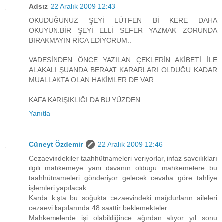
Adsız
22 Aralık 2009 12:43
OKUDUĞUNUZ ŞEYİ LÜTFEN Bİ KERE DAHA
OKUYUN.BİR ŞEYİ ELLİ SEFER YAZMAK ZORUNDA
BIRAKMAYIN RİCA EDİYORUM..
VADESİNDEN ÖNCE YAZILAN ÇEKLERİN AKİBETİ İLE
ALAKALI ŞUANDA BERAAT KARARLARI OLDUĞU KADAR
MUALLAKTA OLAN HAKİMLER DE VAR..
KAFA KARIŞIKLIĞI DA BU YÜZDEN..
Yanıtla
Cüneyt Özdemir
22 Aralık 2009 12:46
Cezaevindekiler taahhütnameleri veriyorlar, infaz savcılıkları
ilgili mahkemeye yani davanın olduğu mahkemelere bu
taahhütnameleri gönderiyor gelecek cevaba göre tahliye
işlemleri yapılacak..
Karda kışta bu soğukta cezaevindeki mağdurların aileleri
cezaevi kapılarında 48 saattir beklemekteler..
Mahkemelerde işi olabildiğince ağırdan alıyor yıl sonu