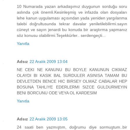
10 Numarada yazan arkadaşımız duygunun sorduğu soru
aslında çok önemli.Kesinleşmiş ve infazda olan dosyaları
lehe kanun uygulaması açısından yada yeniden yargılanma
talebi doğrultusunda tekrar davalar yeniletilebilirmi.sayın
cüneyt ve sayın jenardi bu konuda bir araştırma yapmanız
söz konusu olabilirmi.Teşekkürler.. serdengeçti...
Yanıtla
Adsız
22 Aralık 2009 13:04
NE CEKI NE KANUNU BU BOYLE KANUNUN CIKMAZ
OLAYDI BI KASIK BAL SURDULER ASINISA TAMAM BU
DEVLETDEN BENCE HIC BIRSEY OLMAZ CABALAR HEP
BOSUNA TAHLIYE EDERLERMI SIZCE GULDURMEYIN
BENI BORCUNU ODE VEYA OL KARDESIM
Yanıtla
Adsız
22 Aralık 2009 13:05
24 saati ben yazmıştım, doğrumu diye sormuştum..bir