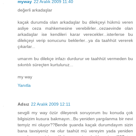
myway
22 Aralık 2009 11:40
değerli arkadaşlar
kaçak durumda olan arkadaşlar bu dilekçeyi hükmü veren
asliye ceza mahkemesine verebilirler...cezaevinde olan
arkadaşlar ise kendileri karar verecekler...isterlerse bu
dilekçeyi verip sonucunu beklerler...ya da taahhüt vererek
çıkarlar...
umarım bu dilekçe infazı durdurur ve taahhüt vermeden bu
sıkıntılı süreçten kurtuluruz...
my way
Yanıtla
Adsız
22 Aralık 2009 12:11
sevgili my way özür dileyerek soruyorum bu konuda çok
bilgisizim kusura bakmayın...Bu yeniden yargılanma bir nevi
temyiz mi oluyor??Bende şuanda kaçak durumdayım sizin
bana tavsiyeniz ne olur taahüt mü vereyim yada yeniden