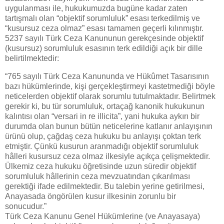
uygulanması ile, hukukumuzda bugüne kadar zaten
tartışmalı olan “objektif sorumluluk” esası terkedilmiş ve
“kusursuz ceza olmaz” esası tamamen geçerli kılınmıştır.
5237 sayılı Türk Ceza Kanununun gerekçesinde objektif
(kusursuz) sorumluluk esasının terk edildiği açık bir dille
belirtilmektedir:
“765 sayılı Türk Ceza Kanununda ve Hükûmet Tasarısının
bazı hükümlerinde, kişi gerçek­leştirmeyi kastetmediği böyle
neticelerden objektif olarak sorumlu tutul­maktadır. Belirtmek
gerekir ki, bu tür sorumluluk, ortaçağ kanonik hukukunun
kalıntısı olan “versari in re illicita”, yani hukuka aykırı bir
durumda olan bunun bütün neticelerine katlanır anlayışının
ürünü olup, çağdaş ceza hu­kuku bu anlayışı çoktan terk
etmiştir. Çünkü kusurun aranmadığı objektif sorumluluk
hâlleri kusursuz ceza olmaz ilkesiyle açıkça çelişmektedir.
Ül­kemiz ceza hukuku öğretisinde uzun süredir objektif
sorumluluk hâllerinin ceza mevzuatından çıkarılması
gerektiği ifade edilmektedir. Bu talebin ye­rine getirilmesi,
Anayasada öngörülen kusur ilkesinin zorunlu bir
sonucudur.”
Türk Ceza Kanunu Genel Hükümlerine (ve Anayasaya)