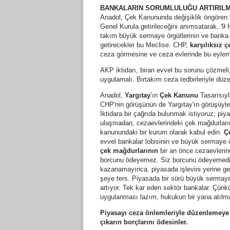
BANKALARIN SORUMLULUĞU ARTIRILMA
Anadol, Çek Kanununda değişiklik öngören 
Genel Kurula getirileceğini anımsatarak, '9
takım büyük sermaye örgütlerinin ve banka lo
getirecekler bu Meclise. CHP,
karşılıksız ç
ceza görmesine ve ceza evlerinde bu eylemi
AKP iktidarı, biran evvel bu sorunu çözmeli, 
uygulamalı. Birtakım ceza tedbirleriyle düz
Anadol,
Yargıtay
’ın
Çek Kanunu
Tasarısıyla
CHP'nin görüşünün de Yargıtay'ın görüşüyle
İktidara bir çağrıda bulunmak istiyoruz; pi
ulaşmadan, cezaevlerindeki çek mağdurlarını b
kanunundaki bir kurum olarak kabul edin.
Ç
evvel bankalar lobisinin ve büyük sermaye ö
çek mağdurlarının
bir an önce cezaevlerin
borcunu ödeyemez. Siz borcunu ödeyemediği
kazanamayınca, piyasada işlevini yerine g
şeye ters. Piyasada bir sürü büyük sermaye 
artıyor. Tek kar eden sektör bankalar. Çünkü
uygulanması lazım, hukukun bir yana atılm
Piyasayı ceza önlemleriyle düzenlemeye 
çıkarın borçlarını ödesinler.