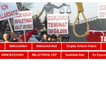
u
Milletvekilleri
Milletvekili Mail
Yargıda Reform Paketi
AİHM BAŞVURU
MİLLETVEKİL CEP
Taahhüdü İhlal
Ev Eşyası