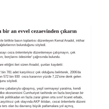
 bir an evvel cezaevinden çıkarın
 birlikte basın toplantısı düzenleyen Kemal Anadol, intihar
ğdurlarının bulunduğunu söyledi.
sayı ceza önlemleriyle düzenlemeye çalışmayın, çek
n, borçlarını ödesinler' çağrısında bulundu.
 ettiğini ileri süren Anadol, şunları kaydetti:
 bin 781 adet karşılıksız çek olduğunu belirterek, 2006'da
on 572 bin 930 ceza kararının yüzde 7,22'sine denk gelen
uğunu söyledi.
irme çabalarıyla uğraşmış, yeşil sermayeyi yaratma, kendi
lke ekonomisini Cumhuriyet tarihinde en fazla borçlanan bir
 politikadan en fazla zarar gören orta sınıf ticaret erbabı,
arşılıksız çek olayında AKP iktidarı, cezai önlemlerle düzeni
 ters olan bu davranış büyük patlamalara yol açmış,