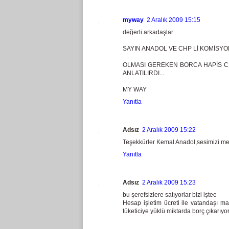
myway
2 Aralık 2009 15:15
değerli arkadaşlar
SAYIN ANADOL VE CHP Lİ KOMİSYO
OLMASI GEREKEN BORCA HAPİS CE
ANLATILIRDI...
MY WAY
Yanıtla
Adsız
2 Aralık 2009 15:22
Teşekkürler Kemal Anadol,sesimizi mec
Yanıtla
Adsız
2 Aralık 2009 15:23
bu şerefsizlere satıyorlar bizi iştee
Hesap işletim ücreti ile vatandaşı m
tüketiciye yüklü miktarda borç çıkarıyor