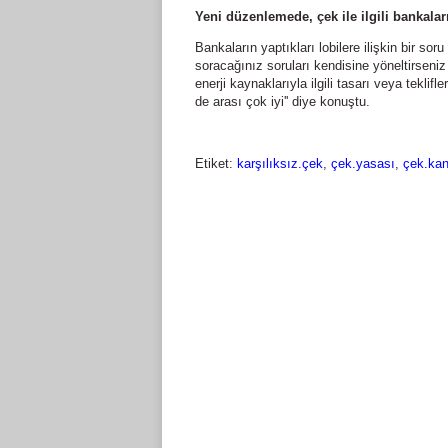
Yeni düzenlemede, çek ile ilgili bankalar
Bankaların yaptıkları lobilere ilişkin bir so
soracağınız soruları kendisine yöneltirse
enerji kaynaklarıyla ilgili tasarı veya tekli
de arası çok iyi'' diye konuştu.
Etiket:
karşılıksız.çek
,
çek.yasası
,
çek.ka