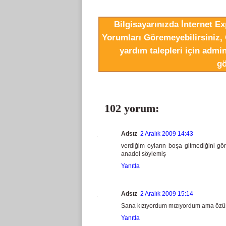
Bilgisayarınızda İnternet E
Yorumları Göremeyebilirsiniz, 
yardım talepleri için adm
gö
102 yorum:
Adsız
2 Aralık 2009 14:43
verdiğim oyların boşa gitmediğini g
anadol söylemiş
Yanıtla
Adsız
2 Aralık 2009 15:14
Sana kızıyordum mızıyordum ama özü
Yanıtla