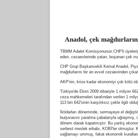
Anadol, çek mağdurlarını
TBMM Adalet Komisyonunun CHP'li üyeleriyle
eden, cezaevlerinde yatan, boşanan çek ma
CHP Grup Başkanvekili Kemal Anadol, Piya
mağdurlarını bir an evvel cezaevinden çıkarı
AKP'nin, krize kadar ekonomiyi çok kötü idare
Türkiye'de Ekim 2009 itibariyle 1 milyon 662
ceza mahkemeleri tarafından verilen 1 mily
113 bin 642'sinin karşılıksız çekle ilgili old
İktidarları döneminde, sermayeye el değişt
burjuvasını yaratma çabalarıyla uğraşmış, ü
dönem olarak kapatmıştır. Bu yanlış ekonomik
serbest meslek erbabı, KOBİ'ler olmuştur. K
sağlamayı ummuş, fakat ekonomik kurallara