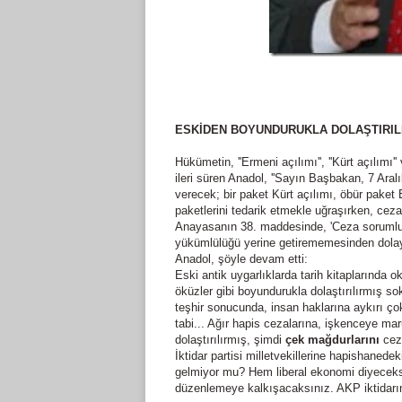
ESKİDEN BOYUNDURUKLA DOLAŞTIRIL
Hükümetin, ''Ermeni açılımı'', ''Kürt açılımı'
ileri süren Anadol, ''Sayın Başbakan, 7 Aral
verecek; bir paket Kürt açılımı, öbür paket 
paketlerini tedarik etmekle uğraşırken, ceza
Anayasanın 38. maddesinde, 'Ceza sorumlul
yükümlülüğü yerine getirememesinden dolay
Anadol, şöyle devam etti:
Eski antik uygarlıklarda tarih kitaplarında
öküzler gibi boyundurukla dolaştırılırmış s
teşhir sonucunda, insan haklarına aykırı ç
tabi... Ağır hapis cezalarına, işkenceye m
dolaştırılırmış, şimdi
çek mağdurlarını
ceza
İktidar partisi milletvekillerine hapishanede
gelmiyor mu? Hem liberal ekonomi diyeceksi
düzenlemeye kalkışacaksınız. AKP iktidarı