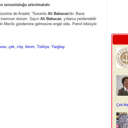
ın sorumluluğu artırılmalıdır
ru üzerine de Anadol, ''Sorumlu
Ali Babacan
'dır. Bana
niz memnun olurum. Sayın
Ali Babacan
, yıllarca yenilenebilir
flerin Meclis gündemine gelmesine engel oldu. Petrol lobisiyle
nunu
,
çek
,
chp
,
tbmm
,
Türkiye
,
Yargitay
Çek Ma