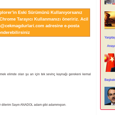
xplorer'in Eski Sürümünü Kullanıyorsanız
Chrome Tarayıcı Kullanmanızı öneririz. Acil
in@cekmagdurlari.com adresine e-posta
nderebilirsiniz
Yargıta
Anaya
örmek elimde olan şu an için tek sevinç kaynağı gerekeni kemal
Başbaka
r dilerim Sayın ANADOL adam gibi adammışsın.