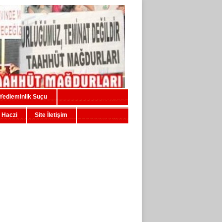
Yedieminlik Suçu
 Haczi
Site İletişim