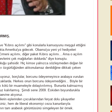
IRMIŞ.
' ve ''Kıbrıs açılımı'' gibi konularla kamuoyunu meşgul ettiğini
ıkta Amerika'ya gidecek. Obama'ya yeni yıl hediyeleri
Ermeni açılımı, diğer paket Kıbrıs açılımı... Ama o açılım
evlerini çek mağdurları doldurdu'' diye konuştu.
uğu şahsidir. Hiç kimse yalnızca sözleşmeden doğan bir
ı özgürlüğünden alıkonulamaz denildiğine dikkati çeken
 okuyoruz, borçlular, borcunu ödeyemeyince arabaya vurulan
okaklarda. Herkes onun borcunu ödeyemediğini... Böyle bir
ok kötü bir muameleyle dolaştırılırmış. Bununla kalmazmış
aruz kalırlarmış. Şimdi sene 2009. Eskiden boyundurukla
evine atıyoruz.
kilerin eşlerinden çocuklarından feryat dolu şikayetler
niz, hem de liberal ekonomiyi ceza kanunlarıyla
nın tam arabesk görüntüsünü simgeleyen bir örnek.