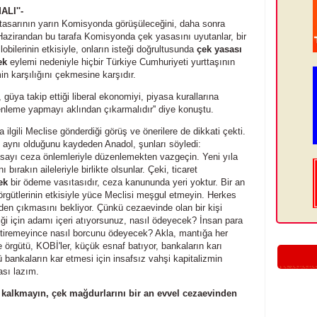
LI''-
tasarının yarın Komisyonda görüşüleceğini, daha sonra
 Hazirandan bu tarafa Komisyonda çek yasasını uyutanlar, bir
bilerinin etkisiyle, onların isteği doğrultusunda
çek yasası
ek
eylemi nedeniyle hiçbir Türkiye Cumhuriyeti yurttaşının
n karşılığını çekmesine karşıdır.
güya takip ettiği liberal ekonomiyi, piyasa kurallarına
enleme yapmayı aklından çıkarmalıdır'' diye konuştu.
 ilgili Meclise gönderdiği görüş ve önerilere de dikkati çekti.
 aynı olduğunu kaydeden Anadol, şunları söyledi:
yasayı ceza önlemleriyle düzenlemekten vazgeçin. Yeni yıla
ırakın aileleriyle birlikte olsunlar. Çeki, ticaret
ek
bir ödeme vasıtasıdır, ceza kanununda yeri yoktur. Bir an
rgütlerinin etkisiyle yüce Meclisi meşgul etmeyin. Herkes
den çıkmasını bekliyor. Çünkü cezaevinde olan bir kişi
 için adamı içeri atıyorsunuz, nasıl ödeyecek? İnsan para
etiremeyince nasıl borcunu ödeyecek? Akla, mantığa her
örgütü, KOBİ'ler, küçük esnaf batıyor, bankaların karı
 bankaların kar etmesi için insafsız vahşi kapitalizmin
ası lazım.
kalkmayın, çek mağdurlarını bir an evvel cezaevinden