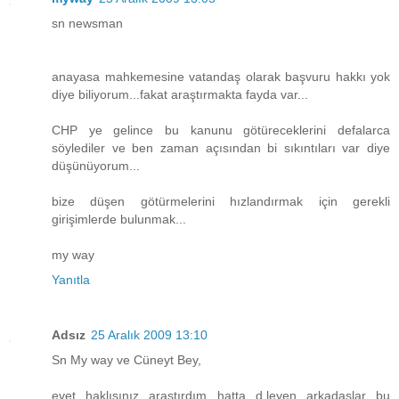
sn newsman
anayasa mahkemesine vatandaş olarak başvuru hakkı yok
diye biliyorum...fakat araştırmakta fayda var...
CHP ye gelince bu kanunu götüreceklerini defalarca
söylediler ve ben zaman açısından bi sıkıntıları var diye
düşünüyorum...
bize düşen götürmelerini hızlandırmak için gerekli
girişimlerde bulunmak...
my way
Yanıtla
Adsız
25 Aralık 2009 13:10
Sn My way ve Cüneyt Bey,
evet haklısınız araştırdım hatta d,leyen arkadaşlar bu