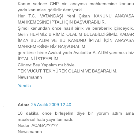
Kanun sadece CHP nin anayasa mahkemesine kanunu
yada kanunları götürür demiyorki.
Her T.C. VATANDAŞI Yeni Çıkan KANUNU ANAYASA
MAHKEMESİNE İPTALİ İÇİN BAŞVURABİLİR.
Şimdi kanundan önce nasıl birlik ve beraberlik içindeydik.
Gelin HEPİMİZ BİRİMİZ OLALIM BULABİLDİĞİMİZ KADAR
İMZA BULALIM VE BU KANUNU İPTALİ İÇİN ANAYASA
MAHKEMESİNE BİZ BAŞVURALIM.
gerekirse birde Avukat yada Avukatlar ALALIM yanımıza biz
İPTALİNİ İSTEYELİM.
Cüneyt Bey Yapalım mı böyle.
TEK VUCUT TEK YÜREK OLALIM VE BAŞARALIM.
Newsmannn
Yanıtla
Adsız
25 Aralık 2009 12:40
10 dakika önce birleşelim diye bir yorum attım ama
maalesef hala yayınlanmadı.
Neden ACABA?????
Newsmannn