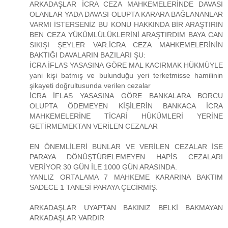
ARKADAŞLAR İCRA CEZA MAHKEMELERİNDE DAVASI
OLANLAR YADA DAVASI OLUPTA KARARA BAĞLANANLAR
VARMI İSTERSENİZ BU KONU HAKKINDA BİR ARAŞTIRIN
BEN CEZA YÜKÜMLÜLÜKLERİNİ ARAŞTIRDIM BAYA CAN
SIKIŞI ŞEYLER VAR.İCRA CEZA MAHKEMELERİNİN
BAKTIĞI DAVALARIN BAZILARI ŞU:
İCRA İFLAS YASASINA GÖRE MAL KACIRMAK HÜKMÜYLE
yani kişi batmış ve bulunduğu yeri terketmisse hamilinin
şikayeti doğrultusunda verilen cezalar
İCRA İFLAS YASASINA GÖRE BANKALARA BORCU
OLUPTA ÖDEMEYEN KİŞİLERİN BANKACA İCRA
MAHKEMELERİNE TİCARİ HÜKÜMLERİ YERİNE
GETİRMEMEKTAN VERİLEN CEZALAR
EN ÖNEMLİLERİ BUNLAR VE VERİLEN CEZALAR İSE
PARAYA DÖNÜŞTÜRELEMEYEN HAPİS CEZALARI
VERİYOR 30 GÜN İLE 1000 GÜN ARASINDA.
YANLIZ ORTALAMA 7 MAHKEME KARARINA BAKTIM
SADECE 1 TANESİ PARAYA ÇECİRMİŞ.
ARKADAŞLAR UYAPTAN BAKINIZ BELKİ BAKMAYAN
ARKADAŞLAR VARDIR