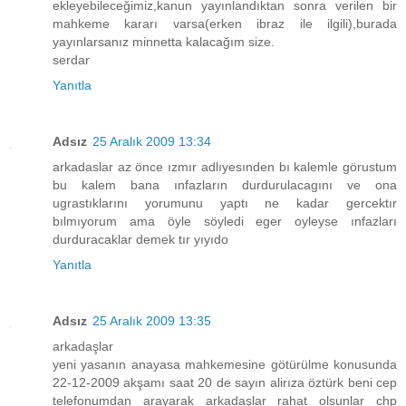
ekleyebileceğimiz,kanun yayınlandıktan sonra verilen bir
mahkeme kararı varsa(erken ibraz ile ilgili),burada
yayınlarsanız minnetta kalacağım size.
serdar
Yanıtla
Adsız
25 Aralık 2009 13:34
arkadaslar az önce ızmır adlıyesınden bı kalemle görustum
bu kalem bana ınfazların durdurulacagını ve ona
ugrastıklarını yorumunu yaptı ne kadar gercektır
bılmıyorum ama öyle söyledi eger oyleyse ınfazları
durduracaklar demek tır yıyıdo
Yanıtla
Adsız
25 Aralık 2009 13:35
arkadaşlar
yeni yasanın anayasa mahkemesine götürülme konusunda
22-12-2009 akşamı saat 20 de sayın alirıza öztürk beni cep
telefonumdan arayarak arkadaşlar rahat olsunlar chp