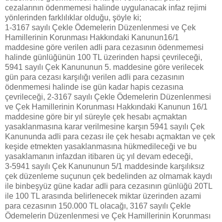
cezalarının ödenmemesi halinde uygulanacak infaz rejimi
yönlerinden farklılıklar olduğu, şöyle ki;
1-3167 sayılı Çekle Ödemelerin Düzenlenmesi ve Çek
Hamillerinin Korunması Hakkındaki Kanunun16/1
maddesine göre verilen adli para cezasının ödenmemesi
halinde günlüğünün 100 TL üzerinden hapsi çevrileceği,
5941 sayılı Çek Kanununun 5. maddesine göre verilecek
gün para cezası karşılığı verilen adli para cezasının
ödenmemesi halinde ise gün kadar hapis cezasına
çevrileceği, 2-3167 sayılı Çekle Ödemelerin Düzenlenmesi
ve Çek Hamillerinin Korunması Hakkındaki Kanunun 16/1
maddesine göre bir yıl süreyle çek hesabı açmaktan
yasaklanmasına karar verilmesine karşın 5941 sayılı Çek
Kanununda adli para cezası ile çek hesabı açmaktan ve çek
keşide etmekten yasaklanmasına hükmedileceği ve bu
yasaklamanın infazdan itibaren üç yıl devam edeceği,
3-5941 sayılı Çek Kanununun 5/1 maddesinde karşılıksız
çek düzenleme suçunun çek bedelinden az olmamak kaydı
ile binbeşyüz güne kadar adli para cezasının günlüğü 20TL
ile 100 TL arasında belirlenecek miktar üzerinden azami
para cezasının 150.000 TL olacağı, 3167 sayılı Çekle
Ödemelerin Düzenlenmesi ve Çek Hamillerinin Korunması