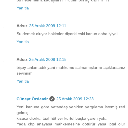
bu nedemek arkadaşlar??? lütfen biri açıklar mı???
Yanıtla
Adsız
25 Aralık 2009 12:11
Şu demek oluyor hakimler diyorki eski kanun daha iyiydi.
Yanıtla
Adsız
25 Aralık 2009 12:15
bişey anlamadık yani mahkumu salmamışlarmı açıklarsanız
sevinirim
Yanıtla
Cüneyt Özdemir
25 Aralık 2009 12:23
Yeni kanuna göre vatandaş yeniden yargılama istemiş red
gelmiş
kısaca diorki.. taahhüt ver kurtul başka çaren yok..
Yada chp anayasa mahkemesine götürür yasa iptal olur