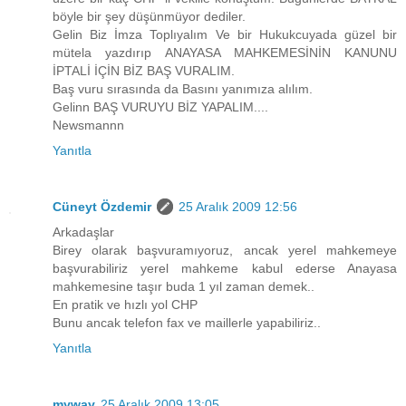
böyle bir şey düşünmüyor dediler.
Gelin Biz İmza Toplıyalım Ve bir Hukukcuyada güzel bir
mütela yazdırıp ANAYASA MAHKEMESİNİN KANUNU
İPTALİ İÇİN BİZ BAŞ VURALIM.
Baş vuru sırasında da Basını yanımıza alılım.
Gelinn BAŞ VURUYU BİZ YAPALIM....
Newsmannn
Yanıtla
Cüneyt Özdemir
25 Aralık 2009 12:56
Arkadaşlar
Birey olarak başvuramıyoruz, ancak yerel mahkemeye
başvurabiliriz yerel mahkeme kabul ederse Anayasa
mahkemesine taşır buda 1 yıl zaman demek..
En pratik ve hızlı yol CHP
Bunu ancak telefon fax ve maillerle yapabiliriz..
Yanıtla
myway
25 Aralık 2009 13:05