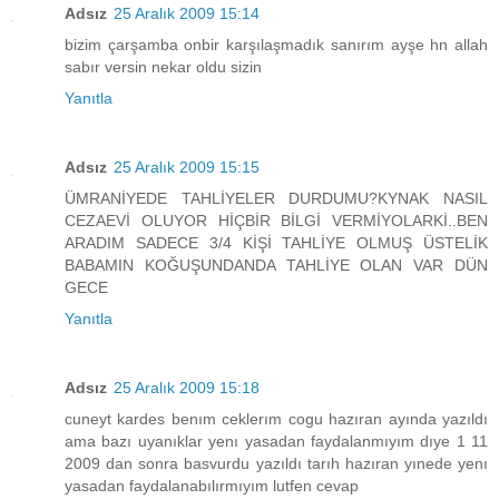
Adsız
25 Aralık 2009 15:14
bizim çarşamba onbir karşılaşmadık sanırım ayşe hn allah
sabır versin nekar oldu sizin
Yanıtla
Adsız
25 Aralık 2009 15:15
ÜMRANİYEDE TAHLİYELER DURDUMU?KYNAK NASIL
CEZAEVİ OLUYOR HİÇBİR BİLGİ VERMİYOLARKİ..BEN
ARADIM SADECE 3/4 KİŞİ TAHLİYE OLMUŞ ÜSTELİK
BABAMIN KOĞUŞUNDANDA TAHLİYE OLAN VAR DÜN
GECE
Yanıtla
Adsız
25 Aralık 2009 15:18
cuneyt kardes benım ceklerım cogu hazıran ayında yazıldı
ama bazı uyanıklar yenı yasadan faydalanmıyım dıye 1 11
2009 dan sonra basvurdu yazıldı tarıh hazıran yınede yenı
yasadan faydalanabılırmıyım lutfen cevap