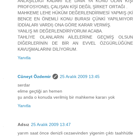
ANLAŞILDIĞI KADARI İLE DAVA YA KONU OLAN KİŞİ
PROFOSYONEL ÇALIŞAN KİŞİ DEĞİL ŞİRKET ORTAĞI .
MAHKEME LEHE HÜKÜM DEĞERLENDİRMESİ YAPMIŞ (Kİ
BENCE EN ÖNEMLİ KONU BURASI ÇÜNKİ YAPILMIYOR
İDDİALARI VARDI) ONA GÖRE KARAR VERMİŞ.
YANLIŞ MI DEĞERLENDİRİYORUM ACABA.
TAHLİYE OLANLARIN AİLELERİNE GEÇMİŞ OLSUN
DİĞERLERİNİN DE BİR AN EVVEL ÖZGÜRLÜĞÜNE
KAVUŞMALARINI DİLİYORUM.
Yanıtla
Cüneyt Özdemir
25 Aralık 2009 13:45
serdar
elime geçtiği an hemen
şu anda o konuda verilmiş bir mahkeme kararı yok
Yanıtla
Adsız
25 Aralık 2009 13:47
yarım saat önce denizli cezaevinden yigenim çıktı taahhütle