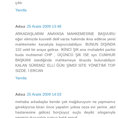
çıktı
Yanıtla
Adsız
25 Aralık 2009 13:48
ARKADAŞLARIM ANAYASA MAHKEMESİNE BAŞVURU
eğer elimizde kuvvetli delil varsa hakimde ikna edilirse yerel
mahkemeler kanalıyla başvurulabiliyor. BUNUN DIŞINDA
110 vekil bir araya gelirse. İKİNCİ ŞIK ana muhalefet partisi
buda muhtemel CHP , ÜÇÜNCÜ ŞIK İSE syn CUMHUR
BAŞKANI istediğinde mahkemeye itirazda bulunabiliyor
KALAN SÜREMİZ ELLİ ĞÜN ŞİMDİ SİTE YÖNETİMİ TOP
SİZDE. İ.ERCAN
Yanıtla
Adsız
25 Aralık 2009 14:03
mehaba arkadaşlar bende çek mağduruyum ne yapmamız
gerekiyorsa biran önce yapalım yoksa ceza evi yerine ,akıl
hastanesine gidicez borçluyuz suçlu deyiliz sıloganıyla
sesimizi duyuralım rumuz batık esnaf