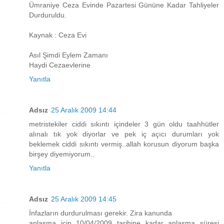
Ümraniye Ceza Evinde Pazartesi Gününe Kadar Tahliyeler
Durduruldu.
Kaynak : Ceza Evi
Asıl Şimdi Eylem Zamanı
Haydi Cezaevlerine
Yanıtla
Adsız
25 Aralık 2009 14:44
metristekiler ciddi sıkıntı içindeler 3 gün oldu taahhütler
alınalı tık yok diyorlar ve pek iç açıcı durumları yok
beklemek ciddi sıkıntı vermiş..allah korusun diyorum başka
birşey diyemiyorum..
Yanıtla
Adsız
25 Aralık 2009 14:45
İnfazların durdurulması gerekir. Zira kanunda
anlaşma için 10/04/2009 tarihine kadar anlaşma süresi