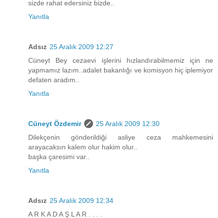
sizde rahat edersiniz bizde..
Yanıtla
Adsız
25 Aralık 2009 12:27
Cüneyt Bey cezaevi işlerini hızlandırabilmemiz için ne
yapmamız lazım..adalet bakanlığı ve komisyon hiç iplemiyor
defaten aradım..
Yanıtla
Cüneyt Özdemir
25 Aralık 2009 12:30
Dilekçenin gönderildiği asliye ceza mahkemesini
arayacaksın kalem olur hakim olur..
başka çaresimi var..
Yanıtla
Adsız
25 Aralık 2009 12:34
A R K A D A Ş L A R . . . .