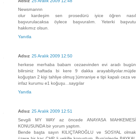
Adsız
25 Aralık 2009 12:48
Newsmannn
olur kardeşim sen prosedürü iyice öğren nasıl
başvurulacaksa öylece başvuralım. Yeterki başvutu
hakkımız olsun.
Yanıtla
Adsız
25 Aralık 2009 12:50
herkese merhaba babam cezaevinden evi aradı bugün
bilirsiniz haftada bi kere 9 dakka arayabiliyolar.müjde
koğuştan 2 kişi tahliye olmuş:)ümraniye e tipi kapalı ceza ve
infaz kurumu e1 koğuşu...saygılar
Yanıtla
Adsız
25 Aralık 2009 12:51
Sevgili MY WAY az öncede ANAYASA MAHKEMESİ
KONUSUNDA bir yorum yaptım.
Bende başta sayın KILIÇTAROĞLU ve SOSYAL olmak
üzere bir kaç CHP li vekille konuştum. Bugünlerde BAYKAL