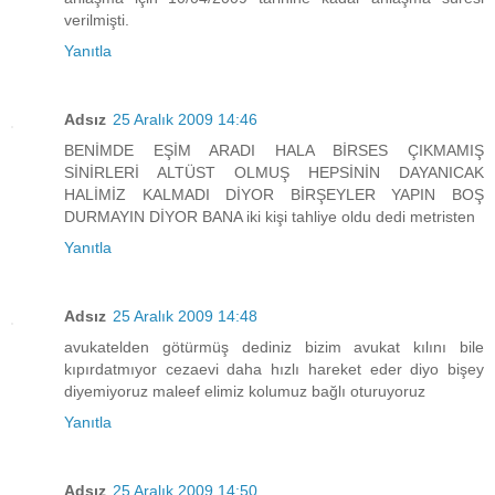
verilmişti.
Yanıtla
Adsız
25 Aralık 2009 14:46
BENİMDE EŞİM ARADI HALA BİRSES ÇIKMAMIŞ
SİNİRLERİ ALTÜST OLMUŞ HEPSİNİN DAYANICAK
HALİMİZ KALMADI DİYOR BİRŞEYLER YAPIN BOŞ
DURMAYIN DİYOR BANA iki kişi tahliye oldu dedi metristen
Yanıtla
Adsız
25 Aralık 2009 14:48
avukatelden götürmüş dediniz bizim avukat kılını bile
kıpırdatmıyor cezaevi daha hızlı hareket eder diyo bişey
diyemiyoruz maleef elimiz kolumuz bağlı oturuyoruz
Yanıtla
Adsız
25 Aralık 2009 14:50