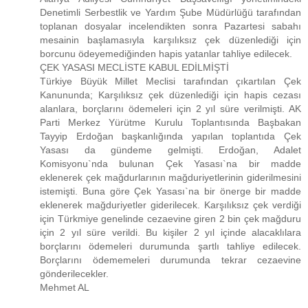
Denetimli Serbestlik ve Yardım Şube Müdürlüğü tarafından
toplanan dosyalar incelendikten sonra Pazartesi sabahı
mesainin başlamasıyla karşılıksız çek düzenlediği için
borcunu ödeyemediğinden hapis yatanlar tahliye edilecek.
ÇEK YASASI MECLİSTE KABUL EDİLMİŞTİ
Türkiye Büyük Millet Meclisi tarafından çıkartılan Çek
Kanununda; Karşılıksız çek düzenlediği için hapis cezası
alanlara, borçlarını ödemeleri için 2 yıl süre verilmişti. AK
Parti Merkez Yürütme Kurulu Toplantısında Başbakan
Tayyip Erdoğan başkanlığında yapılan toplantıda Çek
Yasası da gündeme gelmişti. Erdoğan, Adalet
Komisyonu`nda bulunan Çek Yasası`na bir madde
eklenerek çek mağdurlarının mağduriyetlerinin giderilmesini
istemişti. Buna göre Çek Yasası`na bir önerge bir madde
eklenerek mağduriyetler giderilecek. Karşılıksız çek verdiği
için Türkmiye genelinde cezaevine giren 2 bin çek mağduru
için 2 yıl süre verildi. Bu kişiler 2 yıl içinde alacaklılara
borçlarını ödemeleri durumunda şartlı tahliye edilecek.
Borçlarını ödememeleri durumunda tekrar cezaevine
gönderilecekler.
Mehmet AL