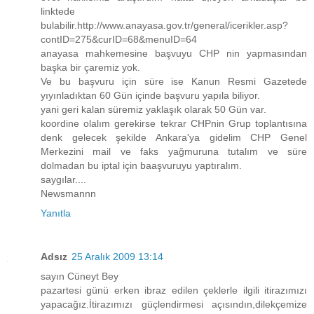
linktede
bulabilir.http://www.anayasa.gov.tr/general/icerikler.asp?
contID=275&curID=68&menuID=64
anayasa mahkemesine başvuyu CHP nin yapmasından
başka bir çaremiz yok.
Ve bu başvuru için süre ise Kanun Resmi Gazetede
yıyınladıktan 60 Gün içinde başvuru yapıla biliyor.
yani geri kalan süremiz yaklaşık olarak 50 Gün var.
koordine olalım gerekirse tekrar CHPnin Grup toplantısına
denk gelecek şekilde Ankara'ya gidelim CHP Genel
Merkezini mail ve faks yağmuruna tutalım ve süre
dolmadan bu iptal için baaşvuruyu yaptıralım.
saygılar....
Newsmannn
Yanıtla
Adsız
25 Aralık 2009 13:14
sayın Cüneyt Bey
pazartesi günü erken ibraz edilen çeklerle ilgili itirazımızı
yapacağız.İtirazımızı güçlendirmesi açısındın,dilekçemize