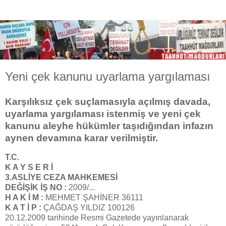
Yeni çek kanunu uyarlama yargılaması
Karşılıksız çek suçlamasıyla açılmış davada,
uyarlama yargılaması istenmiş ve yeni çek
kanunu aleyhe hükümler taşıdığından infazın
aynen devamına karar verilmiştir.
T.C.
K A Y S E R İ
3.ASLİYE CEZA MAHKEMESİ
DEĞİŞİK İŞ NO :
2009/...
H A K İ M :
MEHMET ŞAHİNER 36111
K A T İ P :
ÇAĞDAŞ YILDIZ 100126
20.12.2009 tarihinde Resmi Gazetede yayınlanarak