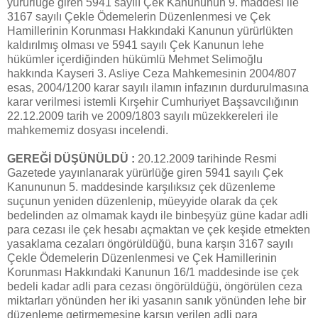
yürürlüğe giren 5941 sayılı Çek Kanununun 9. maddesi ile
3167 sayılı Çekle Ödemelerin Düzenlenmesi ve Çek
Hamillerinin Korunması Hakkındaki Kanunun yürürlükten
kaldırılmış olması ve 5941 sayılı Çek Kanunun lehe
hükümler içerdiğinden hükümlü Mehmet Selimoğlu
hakkında Kayseri 3. Asliye Ceza Mahkemesinin 2004/807
esas, 2004/1200 karar sayılı ilamın infazının durdurulmasına
karar verilmesi istemli Kırşehir Cumhuriyet Başsavcılığının
22.12.2009 tarih ve 2009/1803 sayılı müzekkereleri ile
mahkememiz dosyası incelendi.
GEREĞİ DÜŞÜNÜLDÜ :
20.12.2009 tarihinde Resmi
Gazetede yayınlanarak yürürlüğe giren 5941 sayılı Çek
Kanununun 5. maddesinde karşılıksız çek düzenleme
suçunun yeniden düzenlenip, müeyyide olarak da çek
bedelinden az olmamak kaydı ile binbeşyüz güne kadar adli
para cezası ile çek hesabı açmaktan ve çek keşide etmekten
yasaklama cezaları öngörüldüğü, buna karşın 3167 sayılı
Çekle Ödemelerin Düzenlenmesi ve Çek Hamillerinin
Korunması Hakkındaki Kanunun 16/1 maddesinde ise çek
bedeli kadar adli para cezası öngörüldüğü, öngörülen ceza
miktarları yönünden her iki yasanın sanık yönünden lehe bir
düzenleme getirmemesine karşın verilen adli para