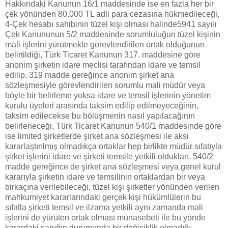
Hakkındaki Kanunun 16/1 maddesinde ise en fazla her bir
çek yönünden 80.000 TL adli para cezasına hükmedileceği,
4-Çek hesabı sahibinin tüzel kişi olması halinde5941 sayılı
Çek Kanununun 5/2 maddesinde sorumluluğun tüzel kişinin
mali işlerini yürütmekle görevlendirilen ortak olduğunun
belirtildiği, Türk Ticaret Kanunun 317. maddesine göre
anonim şirketin idare meclisi tarafından idare ve temsil
edilip, 319 madde gereğince anonim şirket ana
sözleşmesiyle görevlendirilen sorumlu mali müdür veya
böyle bir belirleme yoksa idare ve temsil işlerinin yönetim
kurulu üyeleri arasında taksim edilip edilmeyeceğinin,
taksim edilecekse bu bölüşmenin nasıl yapılacağının
belirleneceği, Türk Ticaret Kanunun 540/1 maddesinde göre
ise limited şirketlerde şirket ana sözleşmesi ile aksi
kararlaştırılmış olmadıkça ortaklar hep birlikte müdür sıfatıyla
şirket işlerini idare ve şirketi temsile yetkili oldukları, 540/2
madde gereğince de şirket ana sözleşmesi veya genel kurul
kararıyla şirketin idare ve temsilinin ortaklardan bir veya
birkaçına verilebileceği, tüzel kişi şirketler yönünden verilen
mahkumiyet kararlarındaki gerçek kişi hükümlülerin bu
sıfatla şirketi temsil ve ilzama yetkili aynı zamanda mali
işlerini de yürüten ortak olması münasebeti ile bu yönde
karardaki sanığın durumunda bir değişiklik olmadığı,