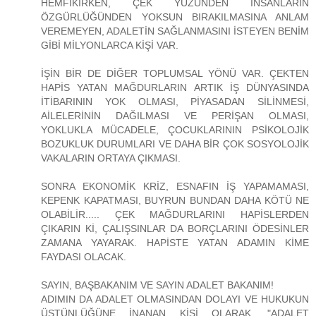
HEMFİKİRKEN, ÇEK YÜZÜNDEN İNSANLARIN
ÖZGÜRLÜĞÜNDEN YOKSUN BIRAKILMASINA ANLAM
VEREMEYEN, ADALETİN SAĞLANMASINI İSTEYEN BENİM
GİBİ MİLYONLARCA KİŞİ VAR.
İŞİN BİR DE DİĞER TOPLUMSAL YÖNÜ VAR. ÇEKTEN
HAPİS YATAN MAĞDURLARIN ARTIK İŞ DÜNYASINDA
İTİBARININ YOK OLMASI, PİYASADAN SİLİNMESİ,
AİLELERİNİN DAĞILMASI VE PERİŞAN OLMASI,
YOKLUKLA MÜCADELE, ÇOCUKLARININ PSİKOLOJİK
BOZUKLUK DURUMLARI VE DAHA BİR ÇOK SOSYOLOJİK
VAKALARIN ORTAYA ÇIKMASI.
SONRA EKONOMİK KRİZ, ESNAFIN İŞ YAPAMAMASI,
KEPENK KAPATMASI, BUYRUN BUNDAN DAHA KÖTÜ NE
OLABİLİR..... ÇEK MAĞDURLARINI HAPİSLERDEN
ÇIKARIN Kİ, ÇALIŞSINLAR DA BORÇLARINI ÖDESİNLER
ZAMANA YAYARAK. HAPİSTE YATAN ADAMIN KİME
FAYDASI OLACAK.
SAYIN, BAŞBAKANIM VE SAYIN ADALET BAKANIM!
ADIMIN DA ADALET OLMASINDAN DOLAYI VE HUKUKUN
ÜSTÜNLÜĞÜNE İNANAN KİŞİ OLARAK, "ADALET