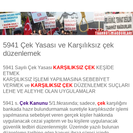
5941 Çek Yasası ve Karşılıksız çek
düzenlemek
5941 Sayılı Çek Yasası
KARŞILIKSIZ ÇEK
KEŞİDE
ETMEK
KARŞILIKSIZ İŞLEMİ YAPILMASINA SEBEBİYET
VERMEK ve
KARŞILIKSIZ ÇEK
DÜZENLEMEK SUÇLARI
LEHE VE ALEYHE OLAN UYGULAMALAR
5941 s.
Çek Kanunu
5/1.fıkrasında; sadece,
çek
karşılığını
bankada hazır bulundurmamak suretiyle karşılıksızdır işlemi
yapılmasına sebebiyet veren gerçek kişiler hakkında
uygulanacak cezai yaptırım ve bu kişilere uygulanacak
güvenlik tedbiri düzenlenmiştir. Üzerinde yazılı bulunan
düzenleme tarihine göre kanuni ibraz süresi içinde