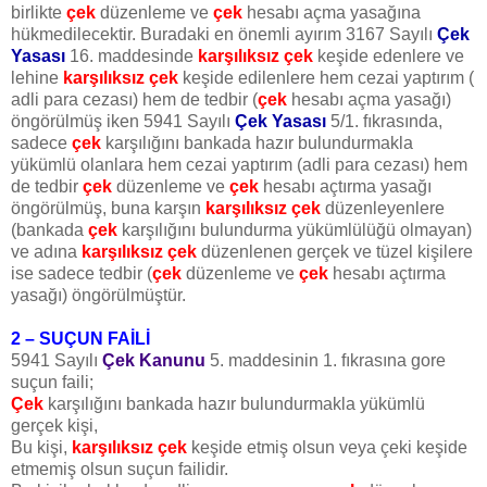
birlikte
çek
düzenleme ve
çek
hesabı açma yasağına
hükmedilecektir. Buradaki en önemli ayırım 3167 Sayılı
Çek
Yasası
16. maddesinde
karşılıksız çek
keşide edenlere ve
lehine
karşılıksız çek
keşide edilenlere hem cezai yaptırım (
adli para cezası) hem de tedbir (
çek
hesabı açma yasağı)
öngörülmüş iken 5941 Sayılı
Çek Yasası
5/1. fıkrasında,
sadece
çek
karşılığını bankada hazır bulundurmakla
yükümlü olanlara hem cezai yaptırım (adli para cezası) hem
de tedbir
çek
düzenleme ve
çek
hesabı açtırma yasağı
öngörülmüş, buna karşın
karşılıksız çek
düzenleyenlere
(bankada
çek
karşılığını bulundurma yükümlülüğü olmayan)
ve adına
karşılıksız çek
düzenlenen gerçek ve tüzel kişilere
ise sadece tedbir (
çek
düzenleme ve
çek
hesabı açtırma
yasağı) öngörülmüştür.
2 – SUÇUN FAİLİ
5941 Sayılı
Çek Kanunu
5. maddesinin 1. fıkrasına gore
suçun faili;
Çek
karşılığını bankada hazır bulundurmakla yükümlü
gerçek kişi,
Bu kişi,
karşılıksız çek
keşide etmiş olsun veya çeki keşide
etmemiş olsun suçun failidir.