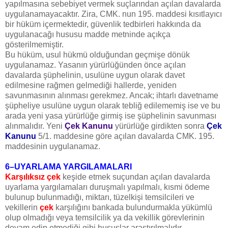
yapılmasına sebebiyet vermek suçlarından açılan davalarda
uygulanamayacaktır. Zira, CMK. nun 195. maddesi kısıtlayıcı
bir hüküm içermektedir, güvenlik tedbirleri hakkında da
uygulanacağı hususu madde metninde açıkça
gösterilmemiştir.
Bu hüküm, usul hükmü olduğundan geçmişe dönük
uygulanamaz. Yasanın yürürlüğünden önce açılan
davalarda şüphelinin, usulüne uygun olarak davet
edilmesine rağmen gelmediği hallerde, yeniden
savunmasının alınması gerekmez. Ancak; ihtarlı davetname
şüpheliye usulüne uygun olarak tebliğ edilememiş ise ve bu
arada yeni yasa yürürlüğe girmiş ise şüphelinin savunması
alınmalıdır. Yeni
Çek Kanunu
yürürlüğe girdikten sonra
Çek
Kanunu
5/1. maddesine göre açılan davalarda CMK. 195.
maddesinin uygulanamaz.
6–UYARLAMA YARGILAMALARI
Karşılıksız çek
keşide etmek suçundan açılan davalarda
uyarlama yargılamaları duruşmalı yapılmalı, kısmi ödeme
bulunup bulunmadığı, miktarı, tüzelkişi temsilcileri ve
vekillerin
çek
karşılığını bankada bulundurmakla yükümlü
olup olmadığı veya temsilcilik ya da vekillik görevlerinin
devam edip etmediği gibi hususlar araştırılmalıdır.