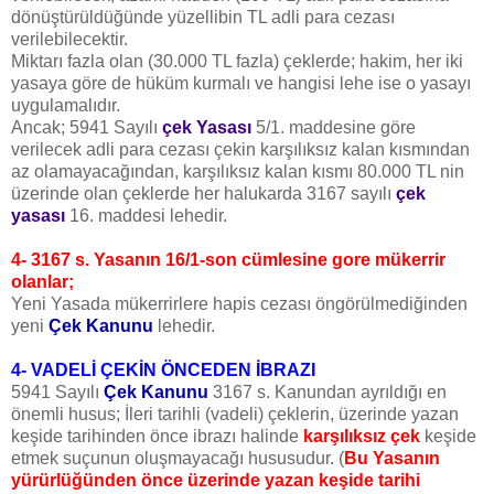
dönüştürüldüğünde yüzellibin TL adli para cezası
verilebilecektir.
Miktarı fazla olan (30.000 TL fazla) çeklerde; hakim, her iki
yasaya göre de hüküm kurmalı ve hangisi lehe ise o yasayı
uygulamalıdır.
Ancak; 5941 Sayılı
çek Yasası
5/1. maddesine göre
verilecek adli para cezası çekin karşılıksız kalan kısmından
az olamayacağından, karşılıksız kalan kısmı 80.000 TL nin
üzerinde olan çeklerde her halukarda 3167 sayılı
çek
yasası
16. maddesi lehedir.
4- 3167 s. Yasanın 16/1-son cümlesine gore mükerrir
olanlar;
Yeni Yasada mükerrirlere hapis cezası öngörülmediğinden
yeni
Çek Kanunu
lehedir.
4- VADELİ ÇEKİN ÖNCEDEN İBRAZI
5941 Sayılı
Çek Kanunu
3167 s. Kanundan ayrıldığı en
önemli husus; İleri tarihli (vadeli) çeklerin, üzerinde yazan
keşide tarihinden önce ibrazı halinde
karşılıksız çek
keşide
etmek suçunun oluşmayacağı hususudur. (
Bu Yasanın
yürürlüğünden önce üzerinde yazan keşide tarihi