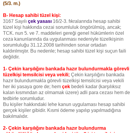
(5/3. m.)
B- Hesap sahibi tüzel kişi:
3167 Sayılı
çek yasası
16/2-3. fıkralarında hesap sahibi
tüzel kişi hakkında cezai sorumluluk öngörülmüş, ancak;
TCK. nun 5. ve 7. maddeleri gereği genel hükümlerin özel
ceza kanunlarında da uygulanması nedeniyle tüzelkişinin
sorumluluğu 31.12.2008 tarihinden sonar ortadan
kaldırılmıştır. Bu nedenle; hesap sahibi tüzel kişi suçun faili
değildir.
1- Çekin karşılığını bankada hazır bulundurmakla görevli
tüzelkişi temsilcisi veya vekili;
Çekin karşılığını bankada
hazır bulundurmakla görevli tüzelkişi temsilcisi veya vekili
her iki yasaya gore de; hem
çek
bedeli kadar (karşılıksız
kalan kısmından az olmamak üzere) adli para cezası hem de
tedbirle sorumludur.
Bu kişiler hakkındaki lehe kanun uygulaması hesap sahibi
gerçek kişiler gibidir. Kısmi ödeme yapılıp yapılmadığına
bakılmalıdır.
2- Çekin karşılığını bankada hazır bulundurma