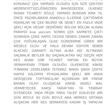
KONUMUZ ÇEK YAPRAĞI OLDUĞU İÇİN SİZE ÇEKTEKİ
MEDENİYETSİZLİĞİMİZDEN BAHSEDECEM. ÜLKEMİZ
İNSANI TİCARETİ SÖZLE YAPARDI BUNDAN KIRK YIL
ÖNCE PAZARLAMAYA ANADOLU İLLERİNE ÇIKTIĞIMDA
İNSANLAR NE ÇEK BİLİRDİ NE SENET EN FAZLA VADE
ŞEKLİ AÇIK HESAP DEDİĞİMİZ BÖLÜM BÖLÜM ALINAN
PARAYDI kısa yazıcam SONRA ÇEK SAHNEYE ÇIKTI
SONRADA ÇEKE HAPİS CEZASI DENEN ZAMAN ZAMAN
ÇOK YOĞUNLAŞAN ÜLKE GÜNDEMİNE GİREN BİR
MESELE OLDU VE HALA DEVAM EDİYOR SEBEB
ALACAĞI GARANTİ ALTINA ALMA ADI ALTINDAKİ
SAÇMALIK BEYLER BU SAÇMALIKTAN VAZ GEÇİN HER
KES ADAM GİBİ TİCARET YAPSIN EN BÜYÜK
SERMAYENİN İTİBAR OLDUĞU ÜLKEMİZDE KİMSE
İTİBARINI ZEDELEMEK İSTEMEZ BAKIN ŞİMDİ ÇEKTE
HAPİSİ KALDIRIN PİYASALARIN ŞEKLİ BİR ANDA
DEĞİŞECEK TOPTANCILAR AÇISINDAN BİR FRENE
BASMA OLAYI OLUŞACAK KİMSE VADELİ MAL
VERMEYECEK KARŞI TARAFTAN YA TEMİNAT
İSTENECEK YADA PEŞİN PARA TALEP EDİLECEK BİR
GÜN BÖYLE İKİ GÜN BÖYLE AMA HERKES ORTAMA
ALIŞACAK HER KES SERMAYESİ KADAR İŞ YAPACAK