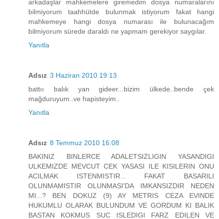
arkadaşlar mahkemelere giremedim dosya numaralarını
bilmiyorum taahhütde bulunmak istiyorum fakat hangi
mahkemeye hangi dosya numarası ile bulunacağım
bilmiyorum sürede daraldı ne yapmam gerekiyor saygılar.
Yanıtla
Adsız
3 Haziran 2010 19:13
battıı balık yan gideer...bizim ülkede..bende çek
mağduruyum..ve hapisteyim..
Yanıtla
Adsız
8 Temmuz 2010 16:08
BAKINIZ BINLERCE ADALETSIZLIGIN YASANDIGI
ULKEMIZDE MEVCUT CEK YASASI ILE KISILERIN ONU
ACILMAK ISTENMISTIR... FAKAT BASARILI
OLUNMAMISTIR OLUNMASI'DA IMKANSIZDIR NEDEN
MI...? BEN DOKUZ (9) AY METRIS CEZA EVINDE
HUKUMLU OLARAK BULUNDUM VE GORDUM KI BALIK
BASTAN KOKMUS SUC ISLEDIGI FARZ EDILEN VE