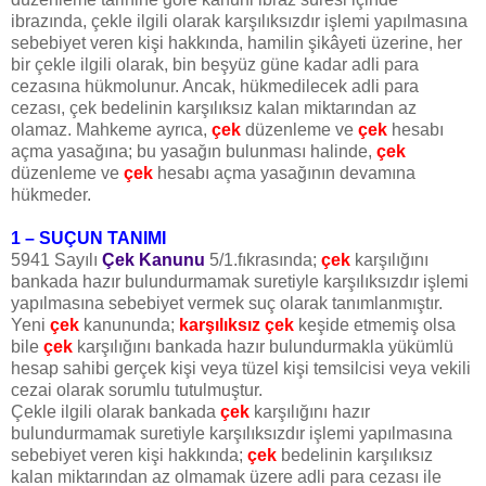
ibrazında, çekle ilgili olarak karşılıksızdır işlemi yapılmasına
sebebiyet veren kişi hakkında, hamilin şikâyeti üzerine, her
bir çekle ilgili olarak, bin beşyüz güne kadar adli para
cezasına hükmolunur. Ancak, hükmedilecek adli para
cezası, çek bedelinin karşılıksız kalan miktarından az
olamaz. Mahkeme ayrıca,
çek
düzenleme ve
çek
hesabı
açma yasağına; bu yasağın bulunması halinde,
çek
düzenleme ve
çek
hesabı açma yasağının devamına
hükmeder.
1 – SUÇUN TANIMI
5941 Sayılı
Çek Kanunu
5/1.fıkrasında;
çek
karşılığını
bankada hazır bulundurmamak suretiyle karşılıksızdır işlemi
yapılmasına sebebiyet vermek suç olarak tanımlanmıştır.
Yeni
çek
kanununda;
karşılıksız çek
keşide etmemiş olsa
bile
çek
karşılığını bankada hazır bulundurmakla yükümlü
hesap sahibi gerçek kişi veya tüzel kişi temsilcisi veya vekili
cezai olarak sorumlu tutulmuştur.
Çekle ilgili olarak bankada
çek
karşılığını hazır
bulundurmamak suretiyle karşılıksızdır işlemi yapılmasına
sebebiyet veren kişi hakkında;
çek
bedelinin karşılıksız
kalan miktarından az olmamak üzere adli para cezası ile