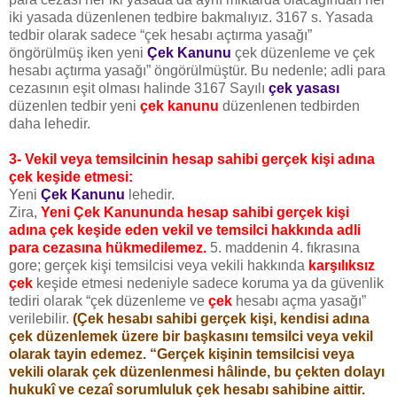
iki yasada düzenlenen tedbire bakmalıyız. 3167 s. Yasada
tedbir olarak sadece “çek hesabı açtırma yasağı”
öngörülmüş iken yeni
Çek Kanunu
çek düzenleme ve çek
hesabı açtırma yasağı” öngörülmüştür. Bu nedenle; adli para
cezasının eşit olması halinde 3167 Sayılı
çek yasası
düzenlen tedbir yeni
çek kanunu
düzenlenen tedbirden
daha lehedir.
3- Vekil veya temsilcinin hesap sahibi gerçek kişi adına
çek keşide etmesi:
Yeni
Çek Kanunu
lehedir.
Zira,
Yeni Çek Kanununda hesap sahibi gerçek kişi
adına çek keşide eden vekil ve temsilci hakkında adli
para cezasına hükmedilemez.
5. maddenin 4. fıkrasına
gore; gerçek kişi temsilcisi veya vekili hakkında
karşılıksız
çek
keşide etmesi nedeniyle sadece koruma ya da güvenlik
tediri olarak “çek düzenleme ve
çek
hesabı açma yasağı”
verilebilir.
(Çek hesabı sahibi gerçek kişi, kendisi adına
çek düzenlemek üzere bir başkasını temsilci veya vekil
olarak tayin edemez. “Gerçek kişinin temsilcisi veya
vekili olarak çek düzenlenmesi hâlinde, bu çekten dolayı
hukukî ve cezaî sorumluluk çek hesabı sahibine aittir.