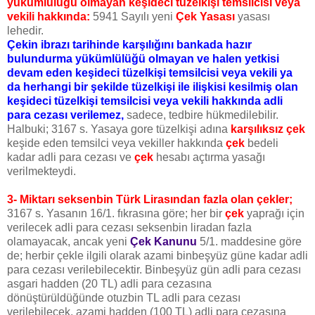
yükümlülüğü olmayan keşideci tüzelkişi temsilcisi veya
vekili hakkında:
5941 Sayılı yeni
Çek Yasası
yasası
lehedir.
Çekin ibrazı tarihinde karşılığını bankada hazır
bulundurma yükümlülüğü olmayan ve halen yetkisi
devam eden keşideci tüzelkişi temsilcisi veya vekili ya
da herhangi bir şekilde tüzelkişi ile ilişkisi kesilmiş olan
keşideci tüzelkişi temsilcisi veya vekili hakkında adli
para cezası verilemez,
sadece, tedbire hükmedilebilir.
Halbuki; 3167 s. Yasaya gore tüzelkişi adına
karşılıksız çek
keşide eden temsilci veya vekiller hakkında
çek
bedeli
kadar adli para cezası ve
çek
hesabı açtırma yasağı
verilmekteydi.
3- Miktarı seksenbin Türk Lirasından fazla olan çekler;
3167 s. Yasanın 16/1. fıkrasına göre; her bir
çek
yaprağı için
verilecek adli para cezası seksenbin liradan fazla
olamayacak, ancak yeni
Çek Kanunu
5/1. maddesine göre
de; herbir çekle ilgili olarak azami binbeşyüz güne kadar adli
para cezası verilebilecektir. Binbeşyüz gün adli para cezası
asgari hadden (20 TL) adli para cezasına
dönüştürüldüğünde otuzbin TL adli para cezası
verilebilecek, azami hadden (100 TL) adli para cezasına