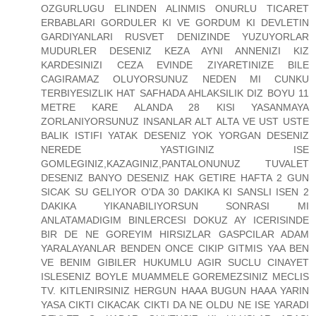
OZGURLUGU ELINDEN ALINMIS ONURLU TICARET
ERBABLARI GORDULER KI VE GORDUM KI DEVLETIN
GARDIYANLARI RUSVET DENIZINDE YUZUYORLAR
MUDURLER DESENIZ KEZA AYNI ANNENIZI KIZ
KARDESINIZI CEZA EVINDE ZIYARETINIZE BILE
CAGIRAMAZ OLUYORSUNUZ NEDEN MI CUNKU
TERBIYESIZLIK HAT SAFHADA AHLAKSILIK DIZ BOYU 11
METRE KARE ALANDA 28 KISI YASANMAYA
ZORLANIYORSUNUZ INSANLAR ALT ALTA VE UST USTE
BALIK ISTIFI YATAK DESENIZ YOK YORGAN DESENIZ
NEREDE YASTIGINIZ ISE
GOMLEGINIZ,KAZAGINIZ,PANTALONUNUZ TUVALET
DESENIZ BANYO DESENIZ HAK GETIRE HAFTA 2 GUN
SICAK SU GELIYOR O'DA 30 DAKIKA KI SANSLI ISEN 2
DAKIKA YIKANABILIYORSUN SONRASI MI
ANLATAMADIGIM BINLERCESI DOKUZ AY ICERISINDE
BIR DE NE GOREYIM HIRSIZLAR GASPCILAR ADAM
YARALAYANLAR BENDEN ONCE CIKIP GITMIS YAA BEN
VE BENIM GIBILER HUKUMLU AGIR SUCLU CINAYET
ISLESENIZ BOYLE MUAMMELE GOREMEZSINIZ MECLIS
TV. KITLENIRSINIZ HERGUN HAAA BUGUN HAAA YARIN
YASA CIKTI CIKACAK CIKTI DA NE OLDU NE ISE YARADI