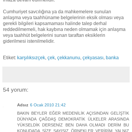
Cumhuriyet savcılığına ya da mahkemelere sunulan
anlaşma veya taahhüname belgelerinin eksik olması veya
gerekli bilgileri kapsamaması halinde talep derhal
reddedilmemeli, hak kaybına neden olmamak için anlaşma
veya taahhüt belgelerini sunan taraftan eksiklerin
giderilmesi istenilmelidir.
Etiket:
karşılıksızçek
,
çek
,
çekkanunu
,
çekyasası
,
banka
54 yorum:
Adsız
6 Ocak 2010 21:42
BAKIN BEYLER EĞER MEDENİLİK AÇISINDAN GELİŞTİK
DÜNYADA ÇAĞDAŞ DEMOKRATİK ÜLKELER ARASINDA
YÜKSELDİK DERSENİZ BEN DAHA OLMADI DERİM BU
KONUDADA SİZE SAYISIZ ÖRNEKLER VERİRİM YALNIZ