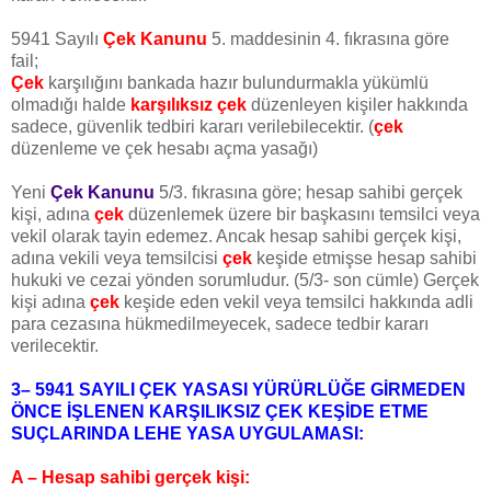
5941 Sayılı
Çek Kanunu
5. maddesinin 4. fıkrasına göre
fail;
Çek
karşılığını bankada hazır bulundurmakla yükümlü
olmadığı halde
karşılıksız çek
düzenleyen kişiler hakkında
sadece, güvenlik tedbiri kararı verilebilecektir. (
çek
düzenleme ve çek hesabı açma yasağı)
Yeni
Çek Kanunu
5/3. fıkrasına göre; hesap sahibi gerçek
kişi, adına
çek
düzenlemek üzere bir başkasını temsilci veya
vekil olarak tayin edemez. Ancak hesap sahibi gerçek kişi,
adına vekili veya temsilcisi
çek
keşide etmişse hesap sahibi
hukuki ve cezai yönden sorumludur. (5/3- son cümle) Gerçek
kişi adına
çek
keşide eden vekil veya temsilci hakkında adli
para cezasına hükmedilmeyecek, sadece tedbir kararı
verilecektir.
3– 5941 SAYILI ÇEK YASASI YÜRÜRLÜĞE GİRMEDEN
ÖNCE İŞLENEN KARŞILIKSIZ ÇEK KEŞİDE ETME
SUÇLARINDA LEHE YASA UYGULAMASI:
A – Hesap sahibi gerçek kişi: