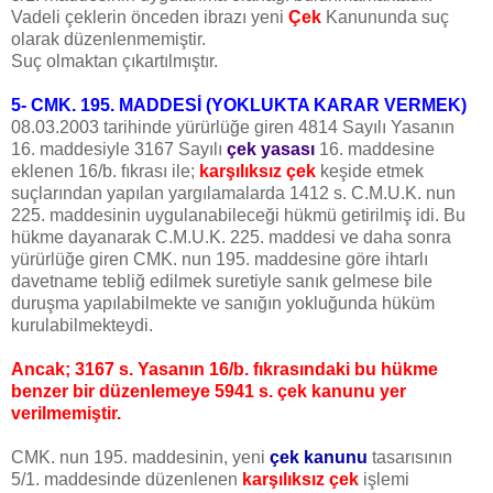
Vadeli çeklerin önceden ibrazı yeni
Çek
Kanununda suç
olarak düzenlenmemiştir.
Suç olmaktan çıkartılmıştır.
5- CMK. 195. MADDESİ (YOKLUKTA KARAR VERMEK)
08.03.2003 tarihinde yürürlüğe giren 4814 Sayılı Yasanın
16. maddesiyle 3167 Sayılı
çek yasası
16. maddesine
eklenen 16/b. fıkrası ile;
karşılıksız çek
keşide etmek
suçlarından yapılan yargılamalarda 1412 s. C.M.U.K. nun
225. maddesinin uygulanabileceği hükmü getirilmiş idi. Bu
hükme dayanarak C.M.U.K. 225. maddesi ve daha sonra
yürürlüğe giren CMK. nun 195. maddesine göre ihtarlı
davetname tebliğ edilmek suretiyle sanık gelmese bile
duruşma yapılabilmekte ve sanığın yokluğunda hüküm
kurulabilmekteydi.
Ancak; 3167 s. Yasanın 16/b. fıkrasındaki bu hükme
benzer bir düzenlemeye 5941 s. çek kanunu yer
verilmemiştir.
CMK. nun 195. maddesinin, yeni
çek kanunu
tasarısının
5/1. maddesinde düzenlenen
karşılıksız çek
işlemi