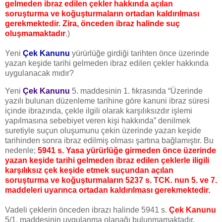
gelmeden ibraz edilen çekler hakkında açılan
soruşturma ve koğuşturmaların ortadan kaldırılması
gerekmektedir. Zira, önceden ibraz halinde suç
oluşmamaktadır
.)
Yeni
Çek Kanunu
yürürlüğe girdiği tarihten önce üzerinde
yazan keşide tarihi gelmeden ibraz edilen çekler hakkında
uygulanacak mıdır?
Yeni
Çek Kanunu
5. maddesinin 1. fıkrasında “Üzerinde
yazılı bulunan düzenleme tarihine göre kanuni ibraz süresi
içinde ibrazında, çekle ilgili olarak karşılıksızdır işlemi
yapılmasına sebebiyet veren kişi hakkında” denilmek
suretiyle suçun oluşumunu çekin üzerinde yazan keşide
tarihinden sonra ibraz edilmiş olması şartına bağlamıştır. Bu
nedenle;
5941 s. Yasa yürürlüğe girmeden önce üzerinde
yazan keşide tarihi gelmeden ibraz edilen çeklerle iligili
karşılıksız çek keşide etmek suçundan açılan
soruşturma ve koğuşturmaların 5237 s. TCK. nun 5. ve 7.
maddeleri uyarınca ortadan kaldırılması gerekmektedir.
Vadeli çeklerin önceden ibrazı halinde 5941 s.
Çek Kanunu
5/1. maddesinin uygulanma olanağı bulunmamaktadır.