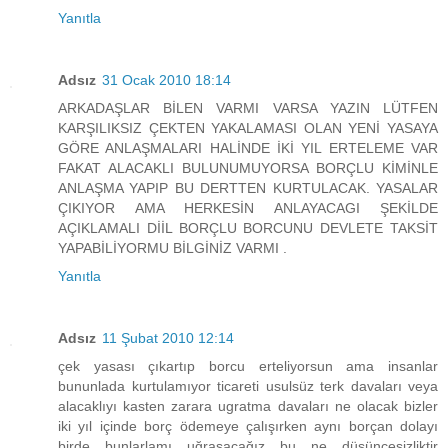
Yanıtla
Adsız
31 Ocak 2010 18:14
ARKADAŞLAR BİLEN VARMI VARSA YAZIN LÜTFEN
KARŞILIKSIZ ÇEKTEN YAKALAMASI OLAN YENİ YASAYA
GÖRE ANLAŞMALARI HALİNDE İKİ YIL ERTELEME VAR
FAKAT ALACAKLI BULUNUMUYORSA BORÇLU KİMİNLE
ANLAŞMA YAPIP BU DERTTEN KURTULACAK. YASALAR
ÇIKIYOR AMA HERKESİN ANLAYACAGI ŞEKİLDE
AÇIKLAMALI DİİL BORÇLU BORCUNU DEVLETE TAKSİT
YAPABİLİYORMU BİLGİNİZ VARMI .
Yanıtla
Adsız
11 Şubat 2010 12:14
çek yasası çıkartıp borcu erteliyorsun ama insanlar
bununlada kurtulamıyor ticareti usulsüz terk davaları veya
alacaklıyı kasten zarara ugratma davaları ne olacak bizler
iki yıl içinde borç ödemeye çalışırken aynı borçan dolayı
birde bunlarlamı uğraşacağız bu ne düşüncesizliktir