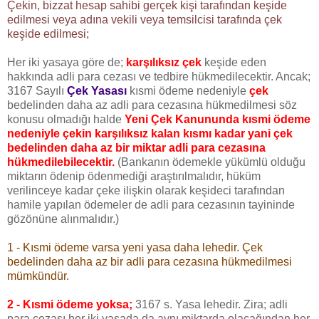
Çekin, bizzat hesap sahibi gerçek kişi tarafından keşide
edilmesi veya adına vekili veya temsilcisi tarafında çek
keşide edilmesi;
Her iki yasaya göre de;
karşılıksız çek
keşide eden
hakkında adli para cezası ve tedbire hükmedilecektir. Ancak;
3167 Sayılı
Çek Yasası
kısmi ödeme nedeniyle
çek
bedelinden daha az adli para cezasına hükmedilmesi söz
konusu olmadığı halde
Yeni Çek Kanununda kısmi ödeme
nedeniyle çekin karşılıksız kalan kısmı kadar yani çek
bedelinden daha az bir miktar adli para cezasına
hükmedilebilecektir.
(Bankanın ödemekle yükümlü olduğu
miktarın ödenip ödenmediği araştırılmalıdır, hüküm
verilinceye kadar çeke ilişkin olarak keşideci tarafından
hamile yapılan ödemeler de adli para cezasının tayininde
gözönüne alınmalıdır.)
1 - Kısmi ödeme varsa yeni yasa daha lehedir. Çek
bedelinden daha az bir adli para cezasına hükmedilmesi
mümkündür.
2 - Kısmi ödeme yoksa;
3167 s. Yasa lehedir. Zira; adli
para cezası her iki yasada da aynı miktarda olacağından her