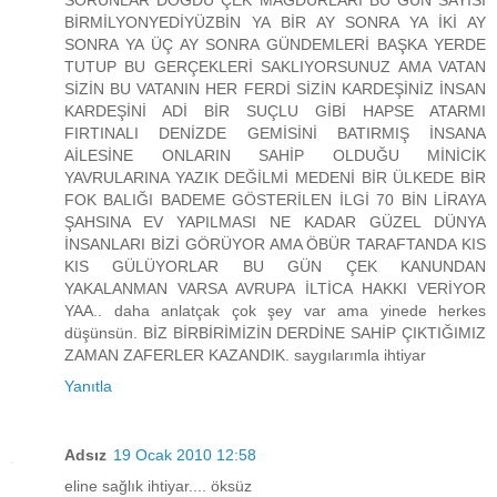
SORUNLAR DOĞDU ÇEK MAĞDURLARI BU GÜN SAYISI
BİRMİLYONYEDİYÜZBİN YA BİR AY SONRA YA İKİ AY
SONRA YA ÜÇ AY SONRA GÜNDEMLERİ BAŞKA YERDE
TUTUP BU GERÇEKLERİ SAKLIYORSUNUZ AMA VATAN
SİZİN BU VATANIN HER FERDİ SİZİN KARDEŞİNİZ İNSAN
KARDEŞİNİ ADİ BİR SUÇLU GİBİ HAPSE ATARMI
FIRTINALI DENİZDE GEMİSİNİ BATIRMIŞ İNSANA
AİLESİNE ONLARIN SAHİP OLDUĞU MİNİCİK
YAVRULARINA YAZIK DEĞİLMİ MEDENİ BİR ÜLKEDE BİR
FOK BALIĞI BADEME GÖSTERİLEN İLGİ 70 BİN LİRAYA
ŞAHSINA EV YAPILMASI NE KADAR GÜZEL DÜNYA
İNSANLARI BİZİ GÖRÜYOR AMA ÖBÜR TARAFTANDA KIS
KIS GÜLÜYORLAR BU GÜN ÇEK KANUNDAN
YAKALANMAN VARSA AVRUPA İLTİCA HAKKI VERİYOR
YAA.. daha anlatçak çok şey var ama yinede herkes
düşünsün. BİZ BİRBİRİMİZİN DERDİNE SAHİP ÇIKTIĞIMIZ
ZAMAN ZAFERLER KAZANDIK. saygılarımla ihtiyar
Yanıtla
Adsız
19 Ocak 2010 12:58
eline sağlık ihtiyar.... öksüz