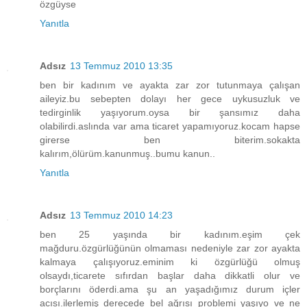
özgüyse
Yanıtla
Adsız
13 Temmuz 2010 13:35
ben bir kadınım ve ayakta zar zor tutunmaya çalışan
aileyiz.bu sebepten dolayı her gece uykusuzluk ve
tedirginlik yaşıyorum.oysa bir şansımız daha
olabilirdi.aslında var ama ticaret yapamıyoruz.kocam hapse
girerse ben biterim.sokakta
kalırım,ölürüm.kanunmuş..bumu kanun..
Yanıtla
Adsız
13 Temmuz 2010 14:23
ben 25 yaşında bir kadınım.eşim çek
mağduru.özgürlüğünün olmaması nedeniyle zar zor ayakta
kalmaya çalışıyoruz.eminim ki özgürlüğü olmuş
olsaydı,ticarete sıfırdan başlar daha dikkatli olur ve
borçlarını öderdi.ama şu an yaşadığımız durum içler
acısı.ilerlemiş derecede bel ağrısı problemi yaşıyo ve ne