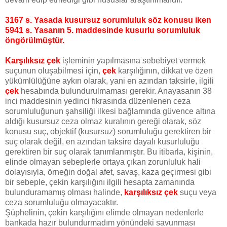
3167 s. Yasada kusursuz sorumluluk söz konusu iken
5941 s. Yasanın 5. maddesinde kusurlu sorumluluk
öngörülmüştür.
Karşılıksız çek
işleminin yapılmasına sebebiyet vermek
suçunun oluşabilmesi için,
çek
karşılığının, dikkat ve özen
yükümlülüğüne aykırı olarak, yani en azından taksirle, ilgili
çek
hesabında bulundurulmaması gerekir. Anayasanın 38
inci maddesinin yedinci fıkrasında düzenlenen ceza
sorumluluğunun şahsiliği ilkesi bağlamında güvence altına
aldığı kusursuz ceza olmaz kuralının gereği olarak, söz
konusu suç, objektif (kusursuz) sorumluluğu gerektiren bir
suç olarak değil, en azından taksire dayalı kusurluluğu
gerektiren bir suç olarak tanımlanmıştır. Bu itibarla, kişinin,
elinde olmayan sebeplerle ortaya çıkan zorunluluk hali
dolayısıyla, örneğin doğal afet, savaş, kaza geçirmesi gibi
bir sebeple, çekin karşılığını ilgili hesapta zamanında
bulunduramamış olması halinde,
karşılıksız çek
suçu veya
ceza sorumluluğu olmayacaktır.
Şüphelinin, çekin karşılığını elimde olmayan nedenlerle
bankada hazır bulundurmadım yönündeki savunması