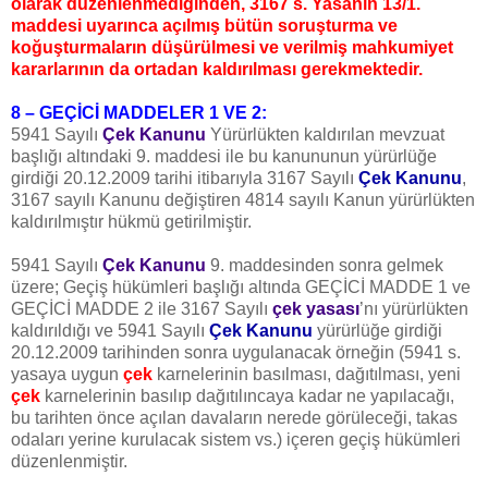
olarak düzenlenmediğinden, 3167 s. Yasanın 13/1.
maddesi uyarınca açılmış bütün soruşturma ve
koğuşturmaların düşürülmesi ve verilmiş mahkumiyet
kararlarının da ortadan kaldırılması gerekmektedir.
8 – GEÇİCİ MADDELER 1 VE 2:
5941 Sayılı
Çek Kanunu
Yürürlükten kaldırılan mevzuat
başlığı altındaki 9. maddesi ile bu kanununun yürürlüğe
girdiği 20.12.2009 tarihi itibarıyla 3167 Sayılı
Çek Kanunu
,
3167 sayılı Kanunu değiştiren 4814 sayılı Kanun yürürlükten
kaldırılmıştır hükmü getirilmiştir.
5941 Sayılı
Çek Kanunu
9. maddesinden sonra gelmek
üzere; Geçiş hükümleri başlığı altında GEÇİCİ MADDE 1 ve
GEÇİCİ MADDE 2 ile 3167 Sayılı
çek yasası
’nı yürürlükten
kaldırıldığı ve 5941 Sayılı
Çek Kanunu
yürürlüğe girdiği
20.12.2009 tarihinden sonra uygulanacak örneğin (5941 s.
yasaya uygun
çek
karnelerinin basılması, dağıtılması, yeni
çek
karnelerinin basılıp dağıtılıncaya kadar ne yapılacağı,
bu tarihten önce açılan davaların nerede görüleceği, takas
odaları yerine kurulacak sistem vs.) içeren geçiş hükümleri
düzenlenmiştir.