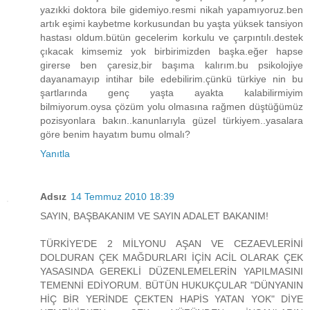
yazıkki doktora bile gidemiyo.resmi nikah yapamıyoruz.ben
artık eşimi kaybetme korkusundan bu yaşta yüksek tansiyon
hastası oldum.bütün gecelerim korkulu ve çarpıntılı.destek
çıkacak kimsemiz yok birbirimizden başka.eğer hapse
girerse ben çaresiz,bir başıma kalırım.bu psikolojiye
dayanamayıp intihar bile edebilirim.çünkü türkiye nin bu
şartlarında genç yaşta ayakta kalabilirmiyim
bilmiyorum.oysa çözüm yolu olmasına rağmen düştüğümüz
pozisyonlara bakın..kanunlarıyla güzel türkiyem..yasalara
göre benim hayatım bumu olmalı?
Yanıtla
Adsız
14 Temmuz 2010 18:39
SAYIN, BAŞBAKANIM VE SAYIN ADALET BAKANIM!
TÜRKİYE'DE 2 MİLYONU AŞAN VE CEZAEVLERİNİ
DOLDURAN ÇEK MAĞDURLARI İÇİN ACİL OLARAK ÇEK
YASASINDA GEREKLİ DÜZENLEMELERİN YAPILMASINI
TEMENNİ EDİYORUM. BÜTÜN HUKUKÇULAR "DÜNYANIN
HİÇ BİR YERİNDE ÇEKTEN HAPİS YATAN YOK" DİYE