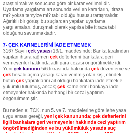
araştırılmalı ve sonucuna göre bir karar verilmelidir.
Uyarlama yargılamaları sonunda verilen kararların, itiraza
mı? yoksa temyize mi? tabi olduğu hususu tartışmalıdır.
Ağırlıklı bir görüş; bu suçlardan yapılan uyarlama
yargılamaları, duruşmalı olarak yapılsa bile itiraza tabi
olduğunu savunmaktadır.
7- ÇEK KARNELERİNİ İADE ETMEMEK
3167 Sayılı
çek yasası
13/1. maddesinde; Banka tarafından
yapılan ihtara rağmen
çek
defterlerini bankalara geri
vermeyenler hakkında adli para cezası öngörülmekte idi.
Yeni
çek kanunu
5/6.fıkrasında;hakkında
çek
düzenleme ve
çek
hesabı açma yasağı kararı verilmiş olan kişi, elindeki
bütün
çek
yapraklarını ait olduğu bankalara iade etmekle
yükümlü tutulmuş, ancak;
çek
karnelerini bankaya iade
etmeyenler hakkında herhangi bir cezai yaptırım
öngörülmemiştir.
Bu nedenle; TCK. nun 5. ve 7. maddelerine göre lehe yasa
uygulaması gereği,
yeni çek kanununda; çek defterlerini
ilgili bankalara geri vermeyenler hakkında cezi yaptırım
öngörülmediğinden ve bu yükümlülük yasada suç