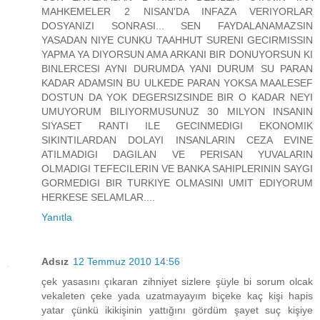
MAHKEMELER 2 NISAN'DA INFAZA VERIYORLAR
DOSYANIZI SONRASI... SEN FAYDALANAMAZSIN
YASADAN NIYE CUNKU TAAHHUT SURENI GECIRMISSIN
YAPMA YA DIYORSUN AMA ARKANI BIR DONUYORSUN KI
BINLERCESI AYNI DURUMDA YANI DURUM SU PARAN
KADAR ADAMSIN BU ULKEDE PARAN YOKSA MAALESEF
DOSTUN DA YOK DEGERSIZSINDE BIR O KADAR NEYI
UMUYORUM BILIYORMUSUNUZ 30 MILYON INSANIN
SIYASET RANTI ILE GECINMEDIGI EKONOMIK
SIKINTILARDAN DOLAYI INSANLARIN CEZA EVINE
ATILMADIGI DAGILAN VE PERISAN YUVALARIN
OLMADIGI TEFECILERIN VE BANKA SAHIPLERININ SAYGI
GORMEDIGI BIR TURKIYE OLMASINI UMIT EDIYORUM
HERKESE SELAMLAR....
Yanıtla
Adsız
12 Temmuz 2010 14:56
çek yasasını çıkaran zihniyet sizlere şüyle bi sorum olcak
vekaleten çeke yada uzatmayayım biçeke kaç kişi hapis
yatar çünkü ikikişinin yattığını gördüm şayet suç kişiye