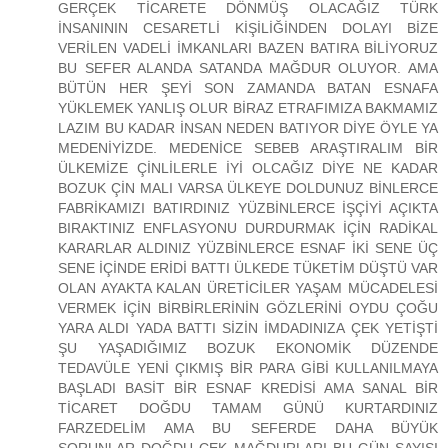
GERÇEK TİCARETE DÖNMÜŞ OLACAĞIZ TÜRK
İNSANININ CESARETLİ KİŞİLİĞİNDEN DOLAYI BİZE
VERİLEN VADELİ İMKANLARI BAZEN BATIRA BİLİYORUZ
BU SEFER ALANDA SATANDA MAĞDUR OLUYOR. AMA
BÜTÜN HER ŞEYİ SON ZAMANDA BATAN ESNAFA
YÜKLEMEK YANLIŞ OLUR BİRAZ ETRAFIMIZA BAKMAMIZ
LAZIM BU KADAR İNSAN NEDEN BATIYOR DİYE ÖYLE YA
MEDENİYİZDE. MEDENİCE SEBEB ARAŞTIRALIM BİR
ÜLKEMİZE ÇİNLİLERLE İYİ OLCAĞIZ DİYE NE KADAR
BOZUK ÇİN MALI VARSA ÜLKEYE DOLDUNUZ BİNLERCE
FABRİKAMIZI BATIRDINIZ YÜZBİNLERCE İŞÇİYİ AÇIKTA
BIRAKTINIZ ENFLASYONU DURDURMAK İÇİN RADİKAL
KARARLAR ALDINIZ YÜZBİNLERCE ESNAF İKİ SENE ÜÇ
SENE İÇİNDE ERİDİ BATTI ÜLKEDE TÜKETİM DÜŞTÜ VAR
OLAN AYAKTA KALAN ÜRETİCİLER YAŞAM MÜCADELESİ
VERMEK İÇİN BİRBİRLERİNİN GÖZLERİNİ OYDU ÇOĞU
YARA ALDI YADA BATTI SİZİN İMDADINIZA ÇEK YETİŞTİ
ŞU YAŞADIĞIMIZ BOZUK EKONOMİK DÜZENDE
TEDAVÜLE YENİ ÇIKMIŞ BİR PARA GİBİ KULLANILMAYA
BAŞLADI BASİT BİR ESNAF KREDİSİ AMA SANAL BİR
TİCARET DOĞDU TAMAM GÜNÜ KURTARDINIZ
FARZEDELİM AMA BU SEFERDE DAHA BÜYÜK