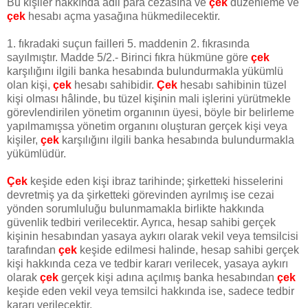
Bu kişiler hakkında adli para cezasına ve
çek
düzenleme ve
çek
hesabı açma yasağına hükmedilecektir.
1. fıkradaki suçun failleri 5. maddenin 2. fıkrasında
sayılmıştır. Madde 5/2.- Birinci fıkra hükmüne göre
çek
karşılığını ilgili banka hesabında bulundurmakla yükümlü
olan kişi,
çek
hesabı sahibidir.
Çek
hesabı sahibinin tüzel
kişi olması hâlinde, bu tüzel kişinin mali işlerini yürütmekle
görevlendirilen yönetim organının üyesi, böyle bir belirleme
yapılmamışsa yönetim organını oluşturan gerçek kişi veya
kişiler,
çek
karşılığını ilgili banka hesabında bulundurmakla
yükümlüdür.
Çek
keşide eden kişi ibraz tarihinde; şirketteki hisselerini
devretmiş ya da şirketteki görevinden ayrılmış ise cezai
yönden sorumluluğu bulunmamakla birlikte hakkında
güvenlik tedbiri verilecektir. Ayrıca, hesap sahibi gerçek
kişinin hesabından yasaya aykırı olarak vekil veya temsilcisi
tarafından
çek
keşide edilmesi halinde, hesap sahibi gerçek
kişi hakkında ceza ve tedbir kararı verilecek, yasaya aykırı
olarak
çek
gerçek kişi adına açılmış banka hesabından
çek
keşide eden vekil veya temsilci hakkında ise, sadece tedbir
kararı verilecektir.