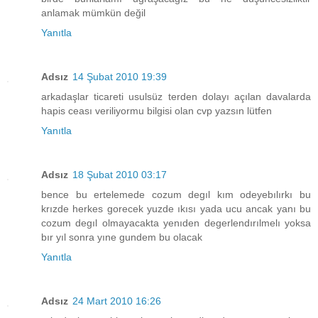
anlamak mümkün değil
Yanıtla
Adsız
14 Şubat 2010 19:39
arkadaşlar ticareti usulsüz terden dolayı açılan davalarda
hapis ceası veriliyormu bilgisi olan cvp yazsın lütfen
Yanıtla
Adsız
18 Şubat 2010 03:17
bence bu ertelemede cozum degıl kım odeyebılırkı bu
krızde herkes gorecek yuzde ıkısı yada ucu ancak yanı bu
cozum degıl olmayacakta yenıden degerlendırılmelı yoksa
bır yıl sonra yıne gundem bu olacak
Yanıtla
Adsız
24 Mart 2010 16:26