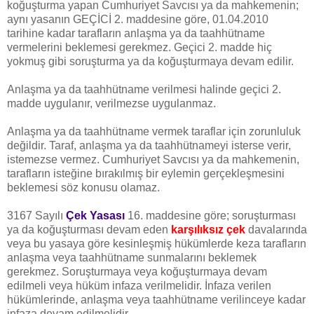
koğuşturma yapan Cumhuriyet Savcısı ya da mahkemenin;
aynı yasanın GEÇİCİ 2. maddesine göre, 01.04.2010
tarihine kadar tarafların anlaşma ya da taahhütname
vermelerini beklemesi gerekmez. Geçici 2. madde hiç
yokmuş gibi soruşturma ya da koğuşturmaya devam edilir.
Anlaşma ya da taahhütname verilmesi halinde geçici 2.
madde uygulanır, verilmezse uygulanmaz.
Anlaşma ya da taahhütname vermek taraflar için zorunluluk
değildir. Taraf, anlaşma ya da taahhütnameyi isterse verir,
istemezse vermez. Cumhuriyet Savcısı ya da mahkemenin,
tarafların isteğine bırakılmış bir eylemin gerçekleşmesini
beklemesi söz konusu olamaz.
3167 Sayılı
Çek Yasası
16. maddesine göre; soruşturması
ya da koğuşturması devam eden
karşılıksız çek
davalarında
veya bu yasaya göre kesinleşmiş hükümlerde keza tarafların
anlaşma veya taahhütname sunmalarını beklemek
gerekmez. Soruşturmaya veya koğuşturmaya devam
edilmeli veya hüküm infaza verilmelidir. İnfaza verilen
hükümlerinde, anlaşma veya taahhütname verilinceye kadar
infaza devam edilmelidir.