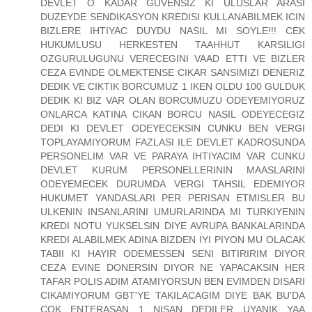
DEVLET O KADAR GUVENSIZ KI ULUSLAR ARASI
DUZEYDE SENDIKASYON KREDISI KULLANABILMEK ICIN
BIZLERE IHTIYAC DUYDU NASIL MI SOYLE!!! CEK
HUKUMLUSU HERKESTEN TAAHHUT KARSILIGI
OZGURULUGUNU VERECEGINI VAAD ETTI VE BIZLER
CEZA EVINDE OLMEKTENSE CIKAR SANSIMIZI DENERIZ
DEDIK VE CIKTIK BORCUMUZ 1 IKEN OLDU 100 GULDUK
DEDIK KI BIZ VAR OLAN BORCUMUZU ODEYEMIYORUZ
ONLARCA KATINA CIKAN BORCU NASIL ODEYECEGIZ
DEDI KI DEVLET ODEYECEKSIN CUNKU BEN VERGI
TOPLAYAMIYORUM FAZLASI ILE DEVLET KADROSUNDA
PERSONELIM VAR VE PARAYA IHTIYACIM VAR CUNKU
DEVLET KURUM PERSONELLERININ MAASLARINI
ODEYEMECEK DURUMDA VERGI TAHSIL EDEMIYOR
HUKUMET YANDASLARI PER PERISAN ETMISLER BU
ULKENIN INSANLARINI UMURLARINDA MI TURKIYENIN
KREDI NOTU YUKSELSIN DIYE AVRUPA BANKALARINDA
KREDI ALABILMEK ADINA BIZDEN IYI PIYON MU OLACAK
TABII KI HAYIR ODEMESSEN SENI BITIRIRIM DIYOR
CEZA EVINE DONERSIN DIYOR NE YAPACAKSIN HER
TAFAR POLIS ADIM ATAMIYORSUN BEN EVIMDEN DISARI
CIKAMIYORUM GBT'YE TAKILACAGIM DIYE BAK BU'DA
COK ENTERASAN 1 NISAN DEDILER UYANIK YAA