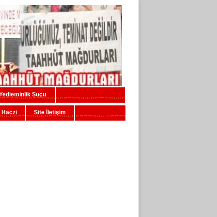
Yedieminlik Suçu
 Haczi
Site İletişim