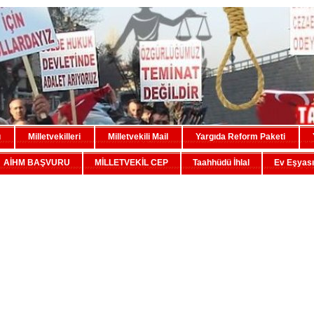
u
Milletvekilleri
Milletvekili Mail
Yargıda Reform Paketi
AİHM BAŞVURU
MİLLETVEKİL CEP
Taahhüdü İhlal
Ev Eşyası