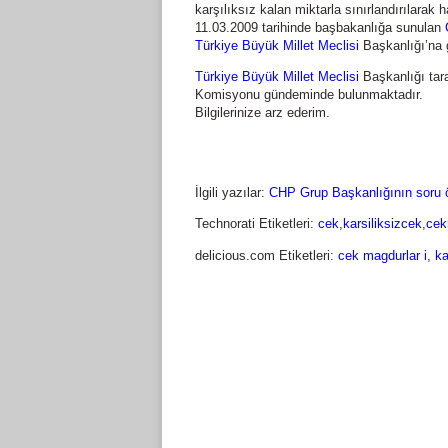
karşılıksız kalan miktarla sınırlandırılarak
11.03.2009 tarihinde başbakanlığa sunulan
Türkiye Büyük Millet Meclisi
Başkanlığı’na g
Türkiye Büyük Millet Meclisi
Başkanlığı tar
Komisyonu gündeminde bulunmaktadır.
Bilgilerinize arz ederim.
İlgili yazılar:
CHP Grup Başkanlığının soru 
Technorati Etiketleri:
cek
,
karsiliksizcek
,
cek
delicious.com Etiketleri:
cek magdurlar i
,
ka