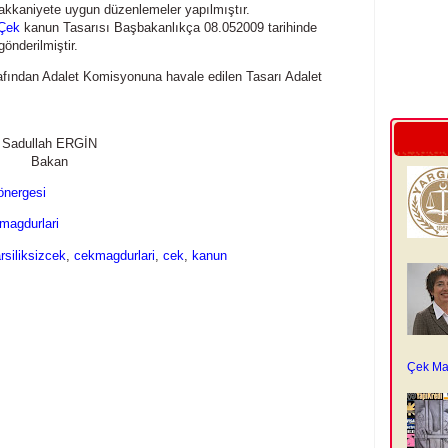
 hakkaniyete uygun düzenlemeler yapılmıştır.
Çek
kanun Tasarısı Başbakanlıkça 08.052009 tarihinde
önderilmiştir.
afından Adalet Komisyonuna havale edilen Tasarı Adalet
Sadullah ERGİN
Bakan
önergesi
magdurlari
rsiliksizcek
,
cekmagdurlari
,
cek
,
kanun
Çek Ma