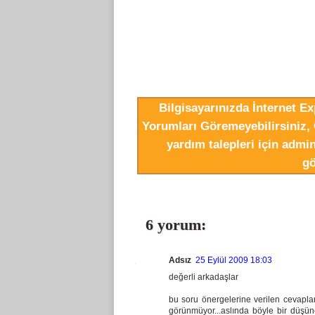
Bilgisayarınızda İnternet E
Yorumları Göremeyebilirsiniz, 
yardım talepleri için adm
gö
6 yorum:
Adsız
25 Eylül 2009 18:03
değerli arkadaşlar
bu soru önergelerine verilen cevaplar
görünmüyor...aslında böyle bir düşünc