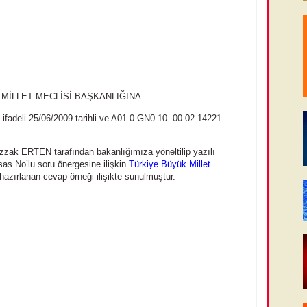
MİLLET MECLİSİ BAŞKANLIĞINA
ı ifadeli 25/06/2009 tarihli ve A01.0.GN0.10..00.02.14221
rezzak ERTEN tarafından bakanlığımıza yöneltilip yazılı
sas No’lu soru önergesine ilişkin
Türkiye Büyük Millet
azırlanan cevap örneği ilişikte sunulmuştur.