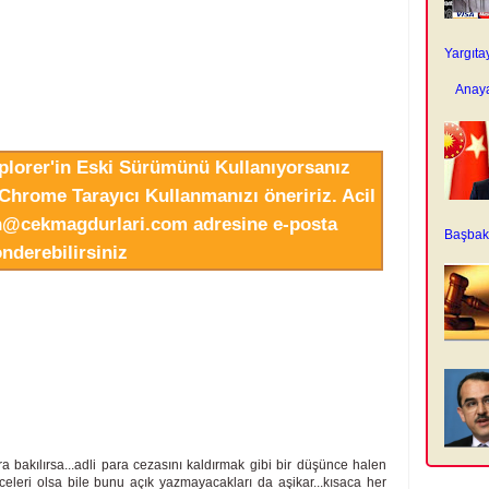
Yargıta
Anaya
xplorer'in Eski Sürümünü Kullanıyorsanız
Chrome Tarayıcı Kullanmanızı öneririz. Acil
in@cekmagdurlari.com adresine e-posta
Başbaka
nderebilirsiniz
a bakılırsa...adli para cezasını kaldırmak gibi bir düşünce halen
eleri olsa bile bunu açık yazmayacakları da aşikar...kısaca her