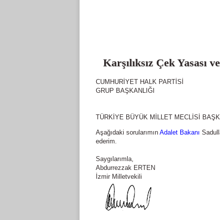
Karşılıksız Çek Yasası v
CUMHURİYET HALK PARTİSİ
GRUP BAŞKANLIĞI
TÜRKİYE BÜYÜK MİLLET MECLİSİ BAŞK
Aşağıdaki sorularımın
Adalet Bakanı
Sadulla
ederim.
Saygılarımla,
Abdurrezzak ERTEN
İzmir Milletvekili