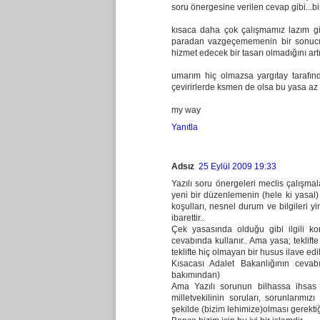
soru önergesine verilen cevap gibi...
kısaca daha çok çalışmamız lazım gi
paradan vazgeçememenin bir sonucu 
hizmet edecek bir tasarı olmadığını artık
umarım hiç olmazsa yargıtay tarafınd
çevirirlerde ksmen de olsa bu yasa az 
my way
Yanıtla
Adsız
25 Eylül 2009 19:33
Yazılı soru önergeleri meclis çalışmal
yeni bir düzenlemenin (hele ki yasal)
koşulları, nesnel durum ve bilgileri y
ibarettir..
Çek yasasında olduğu gibi ilgili ko
cevabında kullanır.. Ama yasa; teklifte
teklifte hiç olmayan bir husus ilave edi
Kısacası Adalet Bakanlığının cevab
bakımından)
Ama Yazılı sorunun bilhassa ihsas e
milletvekilinin soruları, sorunlarım
şekilde (bizim lehimize)olması gerektiğ