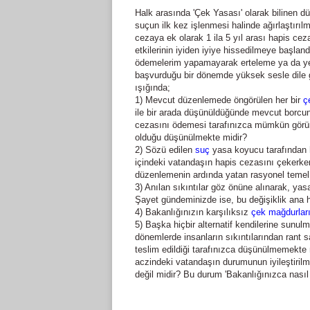
Halk arasında 'Çek Yasası' olarak bilinen 
suçun ilk kez işlenmesi halinde ağırlaştırıl
cezaya ek olarak 1 ila 5 yıl arası hapis ce
etkilerinin iyiden iyiye hissedilmeye başlan
ödemelerim yapamayarak erteleme ya da y
başvurduğu bir dönemde yüksek sesle dile ge
ışığında;
1) Mevcut düzenlemede öngörülen her bir
ç
ile bir arada düşünüldüğünde mevcut borcu
cezasını ödemesi tarafınızca mümkün görü
olduğu düşünülmekte midir?
2) Sözü edilen
suç
yasa koyucu tarafından 
içindeki vatandaşın hapis cezasını çekerk
düzenlemenin ardında yatan rasyonel temel
3) Anılan sıkıntılar göz önüne alınarak, yas
Şayet gündeminizde ise, bu değişiklik ana h
4) Bakanlığınızın karşılıksız
çek mağdurlar
5) Başka hiçbir alternatif kendilerine sunu
dönemlerde insanların sıkıntılarından rant s
teslim edildiği tarafınızca düşünülmemekte 
aczindeki vatandaşın durumunun iyileştirilm
değil midir? Bu durum 'Bakanlığınızca nasıl