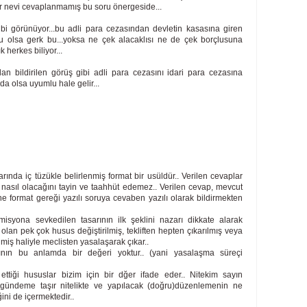
bir nevi cevaplanmamış bu soru önergeside...
bi görünüyor...bu adli para cezasından devletin kasasına giren
olsa gerk bu...yoksa ne çek alacaklısı ne de çek borçlusuna
 herkes biliyor...
an bildirilen görüş gibi adli para cezasını idari para cezasına
da olsa uyumlu hale gelir...
arında iç tüzükle belirlenmiş format bir usüldür.. Verilen cevaplar
 nasıl olacağını tayin ve taahhüt edemez.. Verilen cevap, mevcut
ine format gereği yazılı soruya cevaben yazılı olarak bildirmekten
misyona sevkedilen tasarının ilk şeklini nazarı dikkate alarak
 olan pek çok husus değiştirilmiş, tekliften hepten çıkarılmış veya
lmiş haliyle meclisten yasalaşarak çıkar..
ının bu anlamda bir değeri yoktur.. (yani yasalaşma süreçi
ttiği hususlar bizim için bir dğer ifade eder.. Nitekim sayın
ızı gündeme taşır nitelikte ve yapılacak (doğru)düzenlemenin ne
ini de içermektedir..