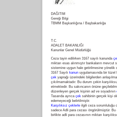
DAĞITIM
Gereği Bilgi
TBMM Başkanlığına / Başbakanlığa
T.C.
ADALET BAKANLIĞI
Kanunlar Genel Müdürlüğü
Ceza tayin edilirken 3167 sayılı kanunda
çe
miktarı esas alınmıştır bankaların mevcut s
sistemine uygun hale getirilmesine yönelik d
3167 Sayılı
kanun
uygulamasında bir tüzel 
çek
yaprağı üzerindeki bilgilerden anlaşılma
çıkılmamaktadır. Bu durum çekin karşılıks
etmektedir. Bu sakıncanın önüne geçilebilme
düzenleyen gerçek kişinin ad ve soyadının
Tasarıda ayrıca
çek
sahibinin gerçek kişi o
edemeyeceği belirtilmiştir.
Karşılıksız çeklerle
ilgili ceza sorumluluğu 
sadece Adli para cezası öngörülmüştür. Bu 
birlikte adli para cezasının miktarı karşılık