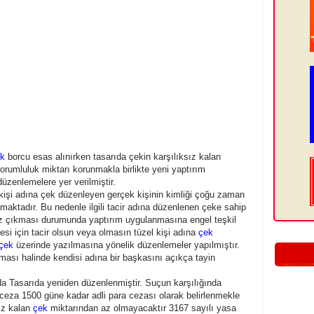
k
borcu esas alınırken tasarıda çekin karşılıksız kalan
orumluluk miktarı korunmakla birlikte yeni yaptırım
üzenlemelere yer verilmiştir.
kişi adına çek düzenleyen gerçek kişinin kimliği çoğu zaman
maktadır. Bu nedenle ilgili tacir adına düzenlenen çeke sahip
ız çıkması durumunda yaptırım uygulanmasına engel teşkil
si için tacir olsun veya olmasın tüzel kişi adına
çek
çek
üzerinde yazılmasına yönelik düzenlemeler yapılmıştır.
lması halinde kendisi adına bir başkasını açıkça tayin
da Tasarıda yeniden düzenlenmiştir. Suçun karşılığında
ceza 1500 güne kadar adli para cezası olarak belirlenmekle
sız kalan
çek
miktarından az olmayacaktır 3167 sayılı yasa