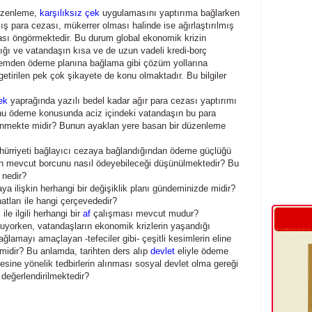
düzenleme,
karşılıksız çek
uygulamasını yaptırıma bağlarken
mış para cezası, mükerrer olması halinde ise ağırlaştırılmış
zası öngörmektedir. Bu durum global ekonomik krizin
dığı ve vatandaşın kısa ve de uzun vadeli kredi-borç
emden ödeme planına bağlama gibi çözüm yollarına
tirilen pek çok şikayete de konu olmaktadır. Bu bilgiler
ek
yaprağında yazılı bedel kadar ağır para cezası yaptırımı
nu ödeme konusunda aciz içindeki vatandaşın bu para
nmekte midir? Bunun ayaklan yere basan bir düzenleme
hürriyeti bağlayıcı cezaya bağlandığından ödeme güçlüğü
en mevcut borcunu nasıl ödeyebileceği düşünülmektedir? Bu
 nedir?
aya ilişkin herhangi bir değişiklik planı gündeminizde midir?
atları ile hangi çerçevededir?
ı
ile ilgili herhangi bir
af
çalışması mevcut mudur?
lmuyorken, vatandaşların ekonomik krizlerin yaşandığı
ağlamayı amaçlayan -tefeciler gibi- çeşitli kesimlerin eline
midir? Bu anlamda, tarihten ders alıp
devlet
eliyle ödeme
esine yönelik tedbirlerin alınması sosyal devlet olma gereği
 değerlendirilmektedir?