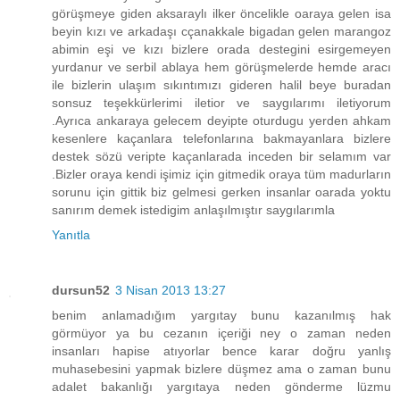
görüşmeye giden aksaraylı ilker öncelikle oaraya gelen isa
beyin kızı ve arkadaşı cçanakkale bigadan gelen marangoz
abimin eşi ve kızı bizlere orada destegini esirgemeyen
yurdanur ve serbil ablaya hem görüşmelerde hemde aracı
ile bizlerin ulaşım sıkıntımızı gideren halil beye buradan
sonsuz teşekkürlerimi iletior ve saygılarımı iletiyorum
.Ayrıca ankaraya gelecem deyipte oturdugu yerden ahkam
kesenlere kaçanlara telefonlarına bakmayanlara bizlere
destek sözü veripte kaçanlarada inceden bir selamım var
.Bizler oraya kendi işimiz için gitmedik oraya tüm madurların
sorunu için gittik biz gelmesi gerken insanlar oarada yoktu
sanırım demek istedigim anlaşılmıştır saygılarımla
Yanıtla
dursun52
3 Nisan 2013 13:27
benim anlamadığım yargıtay bunu kazanılmış hak
görmüyor ya bu cezanın içeriği ney o zaman neden
insanları hapise atıyorlar bence karar doğru yanlış
muhasebesini yapmak bizlere düşmez ama o zaman bunu
adalet bakanlığı yargıtaya neden gönderme lüzmu