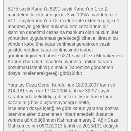
5275 sayılı Kanun'a 6291 sayılı Kanun'un 1 ve 2.
maddeleri ile eklenen geçici 3 ve 105/A maddeleri ile
6411 sayılı Kanun'un 13. maddesi ile eklenen geçici 4.
maddesiyle getirilen hükümlülerin cezalarının bir
kısmının denetimli cezasına mahkum olan hükümlüler
yönünden uygulanması gerekeceği cihetle, itirazın bu
yönden kabulüne karar verilmesi gerekirken yazılı
şekilde reddine karar verilmesinde isabet
görülmediğinden bahisle 5271 sayılı Ceza Muhakemesi
Kanunu’nun 309. maddesi uyarınca, anılan kararın
bozulması istenilmiş olmakla Dairemize gönderilen
dosya incelenerekgereği görüşüldü:
Yargıtay Ceza Genel Kurulu'nun 18.09.2007 tarih ve
214-181 sayılı ve 17.04.2004 tarih ve 32-97 sayılı
kararlarında belirtildiği gibi infaza ilişkin hususların
kazanılmış hak oluşturmayacağı cihetle,
İncelenen dosya içeriğine göre kanun yararına bozma
istemine atfen düzenlenen ihbarnamedeki düşünce
yerinde görüldüğünden Kahramanmaraş 2. Ağır Ceza
Mahkemesinin 08/02/2013 tarihli ve 2013/131 değişik