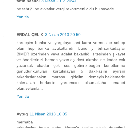
fatih hasırcı
3 Nisan 2013 20:41
ne tebriği be avkatlar vergi rekortmeni oldu bu sayede
Yanıtla
ERDAL ÇELİK
3 Nisan 2013 20:50
kardeşim bunlar ve yargıtayın ani karar vermesine sebep
olan hep banka avukatlarıdır bunu iyi bilin.arkadaşlar
BİMER üzerinden veya adalet bakanlığı sitesinden şikayet
ve önerilerinizi hemen yazın.eş dost akraba ne kadar çok
yazarzak okadar çok ses getiririz.bugün kenetlenme
günüdür.kurtulan kurtulmayan 5 dakikasını ayırsın
arkadaşlar.sakın maraşa gidelim demeyin.beklemede
kalın.allah herkesin yardımcısı olsun.allaha emanet
olun.selamlar..
Yanıtla
Aytug
11 Nisan 2013 10:05
merhaba
arkadaşlar halen daha Maraş'a teslim olsak denetimli