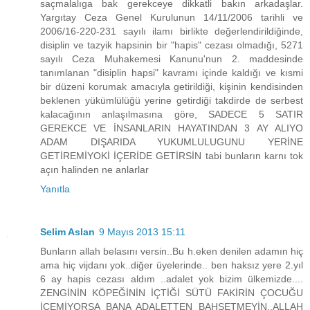
saçmalalıga bak gerekceye dikkatli bakın arkadaşlar.
Yargıtay Ceza Genel Kurulunun 14/11/2006 tarihli ve
2006/16-220-231 sayılı ilamı birlikte değerlendirildiğinde,
disiplin ve tazyik hapsinin bir "hapis" cezası olmadığı, 5271
sayılı Ceza Muhakemesi Kanunu'nun 2. maddesinde
tanımlanan "disiplin hapsi" kavramı içinde kaldığı ve kısmi
bir düzeni korumak amacıyla getirildiği, kişinin kendisinden
beklenen yükümlülüğü yerine getirdiği takdirde de serbest
kalacağının anlaşılmasına göre, SADECE 5 SATIR
GEREKCE VE İNSANLARIN HAYATINDAN 3 AY ALIYO
ADAM DIŞARIDA YUKUMLULUGUNU YERİNE
GETİREMİYOKİ İÇERİDE GETİRSİN tabi bunların karnı tok
açın halinden ne anlarlar
Yanıtla
Selim Aslan
9 Mayıs 2013 15:11
Bunların allah belasını versin..Bu h.eken denilen adamın hiç
ama hiç vijdanı yok..diğer üyelerinde.. ben haksız yere 2.yıl
6 ay hapis cezası aldım ..adalet yok bizim ülkemizde....
ZENGİNİN KÖPEĞİNİN İÇTİĞİ SÜTÜ FAKİRİN ÇOCUĞU
İÇEMİYORSA BANA ADALETTEN BAHSETMEYİN..ALLAH