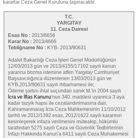
kararlar Ceza Genel Kuruluna taşınacaktır.
T.C.
YARGITAY
11. Ceza Dairesi
Esas No :
2013/6656
Karar No :
2013/4666
Tebliğname No :
KYB- 2013/90631
Adalet Bakanlığı Ceza İşleri Genel Müdürlüğünün
12/03/2013 gün ve 2013/4155/17102 sayılı kanun
yararına bozma istemine atfen Yargıtay Cumhuriyet
Başsavcılığınca düzenlenen 13/03/2013 gün ve
KYB.2013/90631 sayılı ihbarnamesi ile;
Ödeme şartını ihlal suçundan sanık M.'in 2004 sayılı
İcra ve İflas Kanunu
'nun 340. maddesi uyarınca 3 aya
kadar tazyik hapsi ile cezalandırılmasına dair,
Kahramanmaraş İcra Ceza Mahkemesinin 11/10/2012
tarihli ve 2012/1392 esas, 2012/1622 sayılı kararının
kesinleşerek infaza verilmesini müteakip, hükümlü
tarafından 5275 sayılı Ceza ve Güvenlik Tedbirlerinin
İnfazı Hakkında Kanun'a 6411 sayılı Ceza Muhakemesi