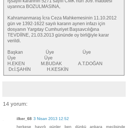
işsayılı kararının 5271 sayılı CMK’nun 309. maddesi
uyarınca BOZULMASINA,
Kahramanmaraş İcra Ceza Mahkemesinin 11.10.2012
gün ve 1392-1622 sayılı kararın aynen infazı için
dosyanın Yargıtay Cumhuriyet Başsavcılığına
TEVDİİNE, 21.03.2013 gününde oy birliğiyle karar
verildi.
Başkan Üye Üye
Üye Üye
H.EKEN M.BUDAK A.T.DOĞAN
Dr.İ.ŞAHİN H.KESKİN
14 yorum:
ilker_68
3 Nisan 2013 12:52
herkese hayırlı günler ben dünkü ankara meclisinde