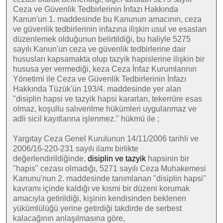
Ceza ve Güvenlik Tedbirlerinin İnfazı Hakkında
Kanun'un 1. maddesinde bu Kanunun amacının, ceza
ve güvenlik tedbirlerinin infazına ilişkin usul ve esasları
düzenlemek olduğunun belirtildiği, bu haliyle 5275
sayılı Kanun'un ceza ve güvenlik tedbirlerine dair
hususları kapsamakta olup tazyik hapislerine ilişkin bir
hususa yer vermediği, keza Ceza İnfaz Kurumlarının
Yönetimi ile Ceza ve Güvenlik Tedbirlerinin İnfazı
Hakkında Tüzük'ün 193/4. maddesinde yer alan
"disiplin hapsi ve tazyik hapsi kararları, tekerrüre esas
olmaz, koşullu salıverilme hükümleri uygulanmaz ve
adli sicil kayıtlarına işlenmez." hükmü ile ;
Yargıtay Ceza Genel Kurulunun 14/11/2006 tarihli ve
2006/16-220-231 sayılı ilamı birlikte
değerlendirildiğinde,
disiplin ve tazyik
hapsinin bir
"hapis" cezası olmadığı, 5271 sayılı Ceza Muhakemesi
Kanunu'nun 2. maddesinde tanımlanan "disiplin hapsi"
kavramı içinde kaldığı ve kısmi bir düzeni korumak
amacıyla getirildiği, kişinin kendisinden beklenen
yükümlülüğü yerine getirdiği takdirde de serbest
kalacağının anlaşılmasına göre,