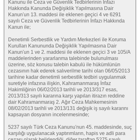
Kanunu ile Ceza ve Güvenlik Tedbirlerinin İnfazı
Hakkında Kanunda Değişiklik Yapılmasına Dair
Kanun'un 13. maddesi ile eklenen geçici 4 ve 6291
sayılı Ceza ve Güvenlik Tedbirlerinin İnfazı Hakkında
Kanun ile;
Denetimli Serbestlik ve Yardım Merkezleri ile Koruma
Kurulları Kanununda Değişiklik Yapılmasına Dair
Kanun'un 1 ve 2. maddesi ile eklenen geçici 3 ve 105/A
maddelerinden yararlanma talebinde bulunulması
üzerine, söz konusu talebin kabulü ile hükümlünün
cezasının hak ederek salıverilme tarihi olan 06/05/2013
tarihine kadar denetimli serbestlik tedbiri uygulanmak
suretiyle infazına ilişkin, Kahramanmaraş İnfaz
Hakimliğinin 06/02/2013 tarihli ve 2013/317 esas,
2013/313 sayılı kararına karşı yapılan itirazın reddine
dair Kahramanmaraş 2. Ağır Ceza Mahkemesinin
08/02/2013 tarihli ve 2013/131 değişik iş sayılı kararını
kapsayan dosyanın incelenmesinde;
5237 sayılı Türk Ceza Kanunu'nun 45. maddesinde, suç
karşılığı uygulanacak yaptırımların, hapis ve adli para
cezası olarak belirlendiği, diğer taraftan 5275 sayılı