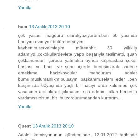
Yanıtla
hacı
13 Aralık 2013 20:10
çek yasası mağduru olarakyazıyorum.ben 60 yasında
hacıyım evımyok.bütün herşeyimi
kaybettim.serveimieşim müteahhit 30 yıllık.iş
adamıydı.çokokullardevlete yaptı başarıyla teslimetti. şuan
çekkanundan içerede yatmakta ayrıca kalphastası şeker
hastası ve hacı .ve şuan içerde beneşiolarak sadece
emeklıme hacizkoydular mahdurum .adalet
bumu.müslümanlıkmıbu.sayın başkanım.selam eder .ben
karşınızda 60yaşında yaşlı bir hacıyı orda kaldımbu çek
yasasının acil olarak çıkmasını rica ederim. allah herkesin
yardımcısıolsun .bizi bu zordurumdandan kurtarım....
Yanıtla
Quest
13 Aralık 2013 20:10
Adalet komisyonunun gündeminde. 12.01.2012 tarihinde