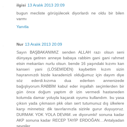
ilgisi
13 Aralık 2013 20:09
bugun mecliste görüşülecek diyorlardı ne oldu bir bilen
varmı
Yanıtla
Nur
13 Aralık 2013 20:09
Sayın BAŞBAKANIMIZ senden ALLAH razı olsun seni
dünyaya getiren anneye babaya rabbim gani gani rahmet
etsin mekanları nurlu olsun. bende 16 yaşındaki kızımı kan
kanseri yani (LÖSEMİDEN) kaybettim kızım sizin
hayranınızdı bizde karadenizli olduğumuz için dayım diye
söz ederdi.kızıma dua ederken annenizede
bağışlıyorum.RABBİM kabul eder inşallah seçimlerden bir
gün önce doğum yaptım dr izin vermedi hastaneden
kolumda damar yoluyla kaçarak oyumu kullandım. bu yasa
çıksın yada çıkmasın pkk olan sert tutumunuz dış ülkelere
karşı minnetsiz dik tavırlarınızla sizinle gurur duyuyoruz.
DURMAK YOK YOLA DEVAM..ve diyorumki! sonuna kadar
AKP sonuna kadar RECEP TAYİP ERDOĞAN....Antalyadan
sevgiler....