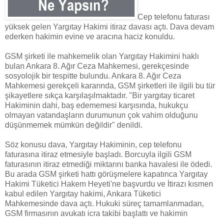
Cep telefonu faturası
yüksek gelen Yargıtay Hakimi itiraz davası açtı. Dava devam
ederken hakimin evine ve aracına haciz konuldu.
GSM şirketi ile mahkemelik olan Yargıtay Hakimini haklı
bulan Ankara 8. Ağır Ceza Mahkemesi, gerekçesinde
sosyolojik bir tespitte bulundu. Ankara 8. Ağır Ceza
Mahkemesi gerekçeli kararında, GSM şirketleri ile ilgili bu tür
şikayetlere sıkça karşılaşılmaktadır. "Bir yargıtay ticaret
Hakiminin dahi, baş edememesi karşısında, hukukçu
olmayan vatandaşların durumunun çok vahim olduğunu
düşünmemek mümkün değildir" denildi.
Söz konusu dava, Yargıtay Hakiminin, cep telefonu
faturasına itiraz etmesiyle başladı. Borcuyla ilgili GSM
faturasının itiraz etmediği miktarını banka havalesi ile ödedi.
Bu arada GSM şirketi hattı görüşmelere kapatınca Yargıtay
Hakimi Tüketici Hakem Heyeti'ne başvurdu ve İtirazı kısmen
kabul edilen Yargıtay hakimi, Ankara Tüketici
Mahkemesinde dava açtı. Hukuki süreç tamamlanmadan,
GSM firmasının avukatı icra takibi başlattı ve hakimin