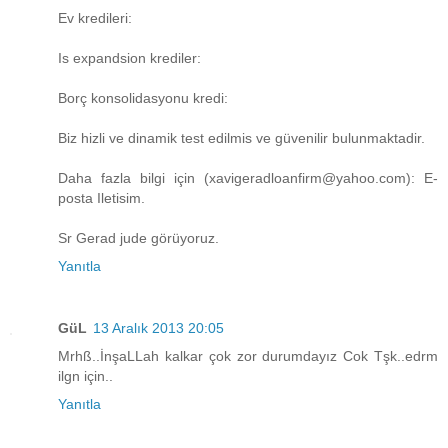
Ev kredileri:
Is expandsion krediler:
Borç konsolidasyonu kredi:
Biz hizli ve dinamik test edilmis ve güvenilir bulunmaktadir.
Daha fazla bilgi için (xavigeradloanfirm@yahoo.com): E-
posta Iletisim.
Sr Gerad jude görüyoruz.
Yanıtla
GüL
13 Aralık 2013 20:05
Mrhß..İnşaLLah kalkar çok zor durumdayız Cok Tşk..edrm
ilgn için..
Yanıtla