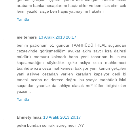
arabamı banka hesaplarımı haçiz etiler ve ben iflas etim cek
lerim yazıldı sizçe ben hapis yatmayımı haketim
Yanıtla
meltemars
13 Aralık 2013 20:17
benim patronum 51 gündür TAAHHÜDÜ İHLAL suçundan
cezaevinde görüşmediğim avukat akim savcı icra dairesi
müdürü memuru kalmadı bana yeni tasarının bu suçu
kapsamadığını söylediler. çeke asliye ceza mahkemesi
taahhüte icra ceza mahkemesi bakıyor yeni kanun çekçileri
yani asliyye cezadan verilen kararları kapsıyor dedi bi
tanesi. acaba ne derece doğru. bu ysayla taahhüdü ihlal
suçundan yaanlar da tahliye olacak mı? lütfen bilgisi olan
yazsın..
Yanıtla
Ehmetyilmaz
13 Aralık 2013 20:17
pekiii bundan sonraki sureç nedir ;??