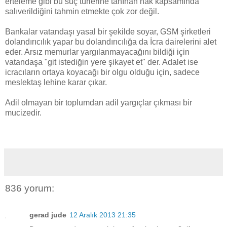
erteleme gibi bu suç türlerine tanınan hak kapsamında
salıverildiğini tahmin etmekte çok zor değil.
Bankalar vatandaşı yasal bir şekilde soyar, GSM şirketleri
dolandırıcılık yapar bu dolandırıcılığa da İcra dairelerini alet
eder. Arsız memurlar yargılanmayacağını bildiği için
vatandaşa "git istediğin yere şikayet et" der. Adalet ise
icracıların ortaya koyacağı bir olgu olduğu için, sadece
meslektaş lehine karar çıkar.
Adil olmayan bir toplumdan adil yargıçlar çıkması bir
mucizedir.
836 yorum:
gerad jude
12 Aralık 2013 21:35