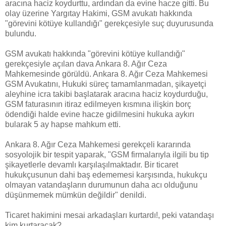
aracına haciz koydurttu, ardından da evine hacze gitti. Bu
olay üzerine Yargıtay Hakimi, GSM avukatı hakkında
"görevini kötüye kullandığı" gerekçesiyle suç duyurusunda
bulundu.
GSM avukatı hakkında "görevini kötüye kullandığı"
gerekçesiyle açılan dava Ankara 8. Ağır Ceza
Mahkemesinde görüldü. Ankara 8. Ağır Ceza Mahkemesi
GSM Avukatını, Hukuki süreç tamamlanmadan, şikayetçi
aleyhine icra takibi başlatarak aracına haciz koydurduğu,
GSM faturasının itiraz edilmeyen kısmına ilişkin borç
ödendiği halde evine hacze gidilmesini hukuka aykırı
bularak 5 ay hapse mahkum etti.
Ankara 8. Ağır Ceza Mahkemesi gerekçeli kararında
sosyolojik bir tespit yaparak, "GSM firmalarıyla ilgili bu tip
şikayetlerle devamlı karşılaşılmaktadır. Bir ticaret
hukukçusunun dahi baş edememesi karşısında, hukukçu
olmayan vatandaşların durumunun daha acı olduğunu
düşünmemek mümkün değildir" denildi.
Ticaret hakimini mesai arkadaşları kurtardı!, peki vatandaşı
kim kurtaracak?