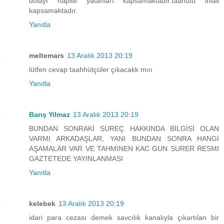
dolayı hapite yatanları kapsamaktadır.taahütü ihlali
kapsamaktadır.
Yanıtla
meltemars
13 Aralık 2013 20:19
lütfen cevap taahhütçüler çıkacakk mııı
Yanıtla
Barış Yilmaz
13 Aralık 2013 20:19
BUNDAN SONRAKİ SUREÇ HAKKINDA BİLGİSİ OLAN
VARMI ARKADAŞLAR, YANI BUNDAN SONRA HANGI
AŞAMALAR VAR VE TAHMINEN KAC GUN SURER RESMI
GAZTETEDE YAYINLANMASI
Yanıtla
kelebek
13 Aralık 2013 20:19
idari para cezası demek savcılık kanalıyla çıkartılan bir