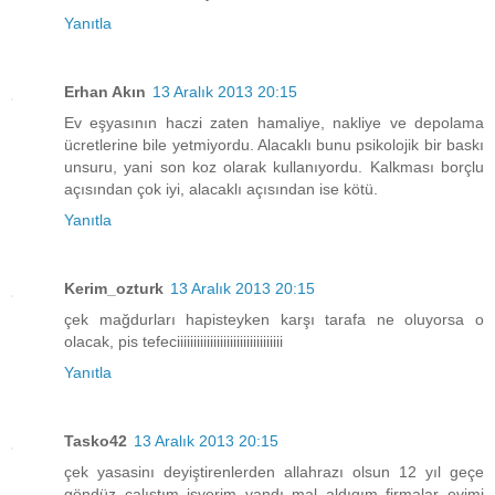
Yanıtla
Erhan Akın
13 Aralık 2013 20:15
Ev eşyasının haczi zaten hamaliye, nakliye ve depolama
ücretlerine bile yetmiyordu. Alacaklı bunu psikolojik bir baskı
unsuru, yani son koz olarak kullanıyordu. Kalkması borçlu
açısından çok iyi, alacaklı açısından ise kötü.
Yanıtla
Kerim_ozturk
13 Aralık 2013 20:15
çek mağdurları hapisteyken karşı tarafa ne oluyorsa o
olacak, pis tefeciiiiiiiiiiiiiiiiiiiiiiiiiiiiiiii
Yanıtla
Tasko42
13 Aralık 2013 20:15
çek yasasinı deyiştirenlerden allahrazı olsun 12 yıl geçe
göndüz çalıştım işyerim yandı mal aldıgım firmalar evimi