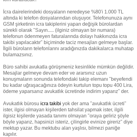
İcra dairelerindeki dosyaların neredeyse %80'i 1.000 TL
altında ki telefon dosyalarından oluşuyor. Telefonunuza aynı
GSM şirketinin icra takiplerini yapan değişik bürolardan
sürekli olarak "Sayın..... (ilginiz olmayan bir numara)
telefonun ödenmeyen faturalarında dolayı hakkınızda icra
takibi yapılacaktır" biçiminde taciz mesajları gelmeye başlar.
İlgili büroların telefonlarını aradığınızda dakikalarca muhatap
bulamazsınız.
Büro sahibi avukatla görüşmeniz kesinlikle mümkün değildir.
Mesajlar gelmeye devam eder ve ararsınız uzun
konuşmaların sonunda telefondaki takip elemanı "beyefendi
bu kadar uğraşacağınıza ödeyin kurtulun topu topu 400 Lira,
ödeme yaparsanız avukatlık ücretinde indirim yaparız" der.
Avukatlık bürosu
icra takibi
yok der ama "avukatlık ücreti"
ister, ilgisi olmayan kişilerden tahsilat yapmak ister, ilgili
ilgisiz kişilerde yasada tanımı olmayan "oraya geliriz şöyle
böyle yaparız, hapsinizi isteriz, çilingirle evinize gireriz" diye
mektup yazar. Bu mektubu alan yaşlısı, bilmezi paniğe
kapılır.