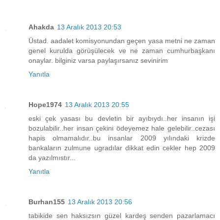
Ahakda
13 Aralık 2013 20:53
Üstad. aadalet komisyonundan geçen yasa metni ne zaman
genel kurulda görüşülecek ve ne zaman cumhurbaşkanı
onaylar. bilginiz varsa paylaşırsanız sevinirim
Yanıtla
Hope1974
13 Aralık 2013 20:55
eski çek yasası bu devletin bir ayıbıydı..her insanın işi
bozulabilir..her insan çekini ödeyemez hale gelebilir..cezası
hapis olmamalıdır..bu insanlar 2009 yılındaki krizde
bankaların zulmune ugradılar dikkat edin cekler hep 2009
da yazılmıstır...
Yanıtla
Burhan155
13 Aralık 2013 20:56
tabikide sen haksızsın güzel kardeş senden pazarlamacı