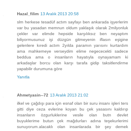
Hazal_filim
13 Aralık 2013 20:58
slm herkese tesadüf actım sayfayı ben ankarada işyerlerim
var bu yasadan memnun oldum yaklaşık olarak 2milyonluk
çekler var elimde hepside karşılıksız ben neyaptım
biliyormusunuz işi düzgün gitmeyenin iflasın eşigine
gelenlere kıredi actım 2yılda paramın yarısını kurtardım
ama mahkemeye verseydim elime negececekti sadece
beddua ama o insanların hayatıyla oynayamam ki
arkadaşlar borcu olan karşı tarafa gidip taksitlendirme
yapabilir durumuna göre
Yanıtla
Ahmetyasin--72
13 Aralık 2013 21:02
ilkel ve çağdışı para için esnaf olan bir suru insanı işleri ters
gitti diye ceza evlerine koyan bu çek yasasını kaldırıp
insanların özgurluklerine vesile olan butn devlet
buyuklerime butun çek mağdurları adına teşekurlerimi
sunuyorum.alacaklı olan insanlarada bir şey demek