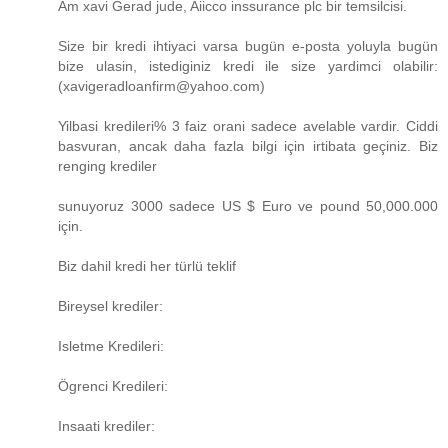
Am xavi Gerad jude, Aiicco inssurance plc bir temsilcisi.
Size bir kredi ihtiyaci varsa bugün e-posta yoluyla bugün
bize ulasin, istediginiz kredi ile size yardimci olabilir:
(xavigeradloanfirm@yahoo.com)
Yilbasi kredileri% 3 faiz orani sadece avelable vardir. Ciddi
basvuran, ancak daha fazla bilgi için irtibata geçiniz. Biz
renging krediler
sunuyoruz 3000 sadece US $ Euro ve pound 50,000.000
için.
Biz dahil kredi her türlü teklif
Bireysel krediler:
Isletme Kredileri:
Ögrenci Kredileri:
Insaati krediler: