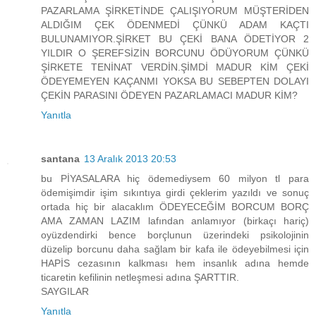
PAZARLAMA ŞİRKETİNDE ÇALIŞIYORUM MÜŞTERİDEN
ALDIĞIM ÇEK ÖDENMEDİ ÇÜNKÜ ADAM KAÇTI
BULUNAMIYOR.ŞİRKET BU ÇEKİ BANA ÖDETİYOR 2
YILDIR O ŞEREFSİZİN BORCUNU ÖDÜYORUM ÇÜNKÜ
ŞİRKETE TENİNAT VERDİN.ŞİMDİ MADUR KİM ÇEKİ
ÖDEYEMEYEN KAÇANMI YOKSA BU SEBEPTEN DOLAYI
ÇEKİN PARASINI ÖDEYEN PAZARLAMACI MADUR KİM?
Yanıtla
santana
13 Aralık 2013 20:53
bu PİYASALARA hiç ödemediysem 60 milyon tl para
ödemişimdir işim sıkıntıya girdi çeklerim yazıldı ve sonuç
ortada hiç bir alacaklım ÖDEYECEĞİM BORCUM BORÇ
AMA ZAMAN LAZIM lafından anlamıyor (birkaçı hariç)
oyüzdendirki bence borçlunun üzerindeki psikolojinin
düzelip borcunu daha sağlam bir kafa ile ödeyebilmesi için
HAPİS cezasının kalkması hem insanlık adına hemde
ticaretin kefilinin netleşmesi adına ŞARTTIR.
SAYGILAR
Yanıtla