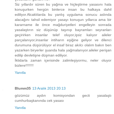
Siz yıllardır süren bu yağma ve hiçleştirme yasasını hala
konuşurken hergün binlerce insan bu halkaya dahil
ediliyor.Alcaklılarda bu yanlış uygulama sonucu aslında
alacağını tahsil edemiyor yasayı konuşun yıllarca ama bir
kararname ile önce mağduriyetleri engelleyin sonrada
yasalaştırın siz düşünüp taşınıp bayramları seyranları
geçirirken insanlar telef oluyor,işsiz kalıyor aileler
parçalanıyor,insanlar intiharın eşiğine geliyor ve dilenci
durumuna düşürülüyor el insaf biraz akılcı olalım bakın ben
yazarken biryerler şuanda hala yağmalanıyor.aileler perişan
edilip devletişne düşman ediliyor.
İktidarla zaman içerisinde zalimleşiyormu, neler oluyor
bizlere!!!!!!!!
Yanıtla
Blumm35
13 Aralık 2013 20:13
gözümüz aydın komisyondan gecti yasalaştı
cumhurbaşkanında cek yasası
Yanıtla