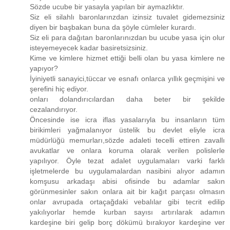
Sözde ucube bir yasayla yapılan bir aymazlıktır.
Siz eli silahlı baronlarınzdan izinsiz tuvalet gidemezsiniz
diyen bir başbakan buna da şöyle cümleler kurardı.
Siz eli para dağıtan baronlarınızdan bu ucube yasa için olur
isteyemeyecek kadar basiretsizsiniz.
Kime ve kimlere hizmet ettiği belli olan bu yasa kimlere ne
yapıyor?
İyiniyetli sanayici,tüccar ve esnafı onlarca yıllık geçmişini ve
şerefini hiç ediyor.
onları dolandırıcılardan daha beter bir şekilde
cezalandırıyor.
Öncesinde ise icra iflas yasalarıyla bu insanların tüm
birikimleri yağmalanıyor üstelik bu devlet eliyle icra
müdürlüğü memurları,sözde adaleti tecelli ettiren zavallı
avukatlar ve onlara koruma olarak verilen polislerle
yapılıyor. Öyle tezat adalet uygulamaları varki farklı
işletmelerde bu uygulamalardan nasibini alıyor adamın
komşusu arkadaşı abisi ofisinde bu adamlar sakın
görünmesinler sakın onlara ait bir kağıt parçası olmasın
onlar avrupada ortaçağdaki vebalılar gibi tecrit edilip
yakılıyorlar hemde kurban sayısı artırılarak adamın
kardeşine biri gelip borç dökümü bırakıyor kardeşine ver