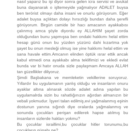
nasıl yaparız bu işi diyor sonra gelen icra servisi ve avukat
buna dayanarak o işltemeyide yağmalıyor ADALET buysa
ben terörist olmayı daha insani ve onurlu görüyorum. Eğer
adalet buysa açlıktan dolayı hırsızlığı bundan daha şerefli
görüyorum. Birgün camide bir hacı amacanın ayakkabısı
çalınmış amca şöyle diyordu ey ALLAHIM şayet zorda
olduğundan bunu yapmışsa ben ondaki hakkımı helal ettim
hesap günü onun bu yüzden yüzünü dahi kızartma yok
şayet bu onun mesleği olmuş ise yine hakkımı helal ettim ve
sana havale ettim.Amcanın elinden öptük ısrar ettik ancak
kabul etmedi ona ayakkabı alma teklifimizi ve ekledi evlat
bunda var bi hatır onuda sizle paylaşmam Amcaya ALLAH
tan güzellikler diliyoruz.
Şimdi Başbakana ve memleketin vekillerine soruyoruz.
Yıllardır bu uygulamanın yanlış olduğu ve insanların onuru
ayaklar altına alınarak sözde adalet adına yapılan bu
uygulamalrda sizin bu rahatlığınızın ağırdan almanızın bir
vebali yokmudur. İşyeri talan edilmiş,evi yağmalanmış eşinin
dostunun yanına sığındı diye oralarda yağmalanmış ve
sonunda çocukları perişan edilerek hapse atılmış bu
insanların sizlerde hakları yokmu?
Bu çocuklar israillimi,bu çocuklar hitler torunumu,bu
çocukların günahı ne?