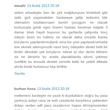
misafir
13 Aralık 2013 20:18
selam arkadaşlar ben de çek mağduruyum köstebek gibi
saklı gizli yaşamakdan hastaneye gidip tedavimi bile
olamadım tutuklanırsam benim çocugum ne olacak
korkusuyla şimdi eşim lösemi hastası benimse kalpde 3
damar tıkalı haydi buyurun bu şartlarda çalişında borç
ödeyin bizim bu halimiz ne olacak daha öncede banka
borçlarını yapılandırmışlardı ama biz yine yapılandıramadık
eve ekmek alamıyoruzki nasıl borç ödeyelim devlet belli bir
limitin altındaki çek borçlarını ödese iyi olur derim bilmem
siz ne dersiniz bu arada alacaklılarda sıkıntı çekmez
özellikle bu konuda destek verinde belki bir yetkili dikkate
alırda bizde kurtuluruz hep birlikte
Yanıtla
burhan hoca
13 Aralık 2013 20:18
meltemers kardeşim ne yazık ki duydukların doğru bu yasa
yanlızca asliye ceza ve sulh cezalarda karşılıksız çeklerden
dolayı verilen adli para cezalarının hapse dönüşmesinden