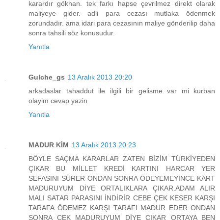
karardır gökhan. tek farkı hapse çevrilmez direkt olarak
maliyeye gider. adli para cezası mutlaka ödenmek
zorundadır. ama idari para cezasının maliye gönderilip daha
sonra tahsili söz konusudur.
Yanıtla
Gulche_gs
13 Aralık 2013 20:20
arkadaslar tahaddut ile ilgili bir gelisme var mi kurban
olayim cevap yazin
Yanıtla
MADUR KİM
13 Aralık 2013 20:23
BÖYLE SAÇMA KARARLAR ZATEN BİZİM TÜRKİYEDEN
ÇIKAR BU MİLLET KREDİ KARTINI HARCAR YER
SEFASINI SÜRER ONDAN SONRA ÖDEYEMEYİNCE KART
MADURUYUM DİYE ORTALIKLARA ÇIKAR.ADAM ALIR
MALI SATAR PARASINI İNDİRİR CEBE ÇEK KESER KARŞI
TARAFA ÖDEMEZ KARŞI TARAFI MADUR EDER ONDAN
SONRA ÇEK MADURUYUM DİYE ÇIKAR ORTAYA BEN