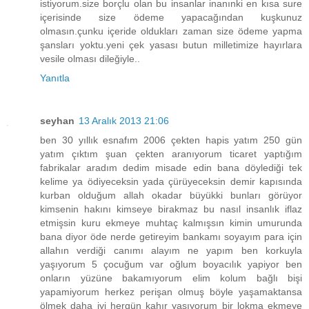
istiyorum.size borçlu olan bu insanlar inanınki en kısa sure
içerisinde size ödeme yapacağından kuşkunuz
olmasın.çunku içeride oldukları zaman size ödeme yapma
şansları yoktu.yeni çek yasası butun milletimize hayırlara
vesile olması dileğiyle..
Yanıtla
seyhan
13 Aralık 2013 21:06
ben 30 yıllık esnafım 2006 çekten hapis yatım 250 gün
yatım çıktım şuan çekten aranıyorum ticaret yaptığım
fabrikalar aradım dedim misade edin bana döylediği tek
kelime ya ödiyeceksin yada çürüyeceksin demir kapısında
kurban olduğum allah okadar büyükki bunları görüyor
kimsenin hakını kimseye birakmaz bu nasıl insanlık iflaz
etmişsin kuru ekmeye muhtaç kalmışsın kimin umurunda
bana diyor öde nerde getireyim bankamı soyayım para için
allahın verdiği canımı alayım ne yapım ben korkuyla
yaşıyorum 5 çocuğum var oğlum boyacılık yapiyor ben
onların yüzüne bakamıyorum elim kolum bağlı bişi
yapamiyorum herkez perişan olmuş böyle yaşamaktansa
ölmek daha iyi hergün kahır yaşıyorum bir lokma ekmeye