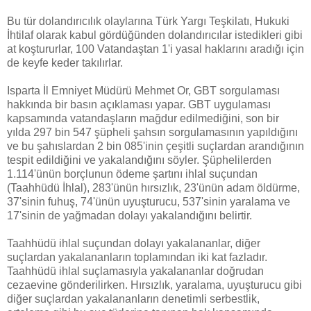
Bu tür dolandırıcılık olaylarına Türk Yargı Teşkilatı, Hukuki
İhtilaf olarak kabul gördüğünden dolandırıcılar istedikleri gibi
at koştururlar, 100 Vatandaştan 1'i yasal haklarını aradığı için
de keyfe keder takılırlar.
Isparta İl Emniyet Müdürü Mehmet Or, GBT sorgulaması
hakkında bir basın açıklaması yapar. GBT uygulaması
kapsamında vatandaşların mağdur edilmediğini, son bir
yılda 297 bin 547 şüpheli şahsın sorgulamasının yapıldığını
ve bu şahıslardan 2 bin 085'inin çeşitli suçlardan arandığının
tespit edildiğini ve yakalandığını söyler. Şüphelilerden
1.114'ünün borçlunun ödeme şartını ihlal suçundan
(Taahhüdü İhlal), 283'ünün hırsızlık, 23'ünün adam öldürme,
37'sinin fuhuş, 74'ünün uyuşturucu, 537'sinin yaralama ve
17'sinin de yağmadan dolayı yakalandığını belirtir.
Taahhüdü ihlal suçundan dolayı yakalananlar, diğer
suçlardan yakalananların toplamından iki kat fazladır.
Taahhüdü ihlal suçlamasıyla yakalananlar doğrudan
cezaevine gönderilirken. Hırsızlık, yaralama, uyuşturucu gibi
diğer suçlardan yakalananların denetimli serbestlik,