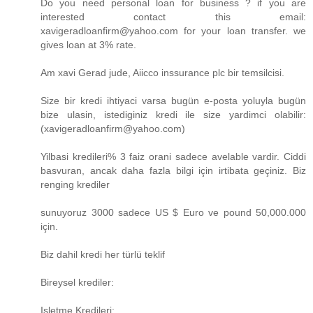
Do you need personal loan for business ? if you are
interested contact this email:
xavigeradloanfirm@yahoo.com for your loan transfer. we
gives loan at 3% rate.
Am xavi Gerad jude, Aiicco inssurance plc bir temsilcisi.
Size bir kredi ihtiyaci varsa bugün e-posta yoluyla bugün
bize ulasin, istediginiz kredi ile size yardimci olabilir:
(xavigeradloanfirm@yahoo.com)
Yilbasi kredileri% 3 faiz orani sadece avelable vardir. Ciddi
basvuran, ancak daha fazla bilgi için irtibata geçiniz. Biz
renging krediler
sunuyoruz 3000 sadece US $ Euro ve pound 50,000.000
için.
Biz dahil kredi her türlü teklif
Bireysel krediler:
Isletme Kredileri: