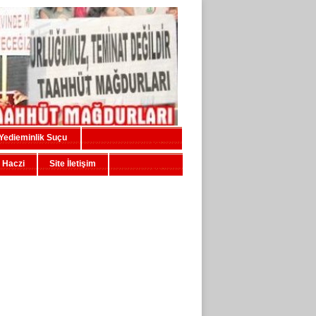
Yedieminlik Suçu
 Haczi
Site İletişim