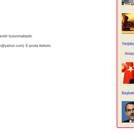
enilir bulunmaktadir.
Yargıta
rm@yahoo.com): E-posta Iletisim.
Anaya
Başbaka