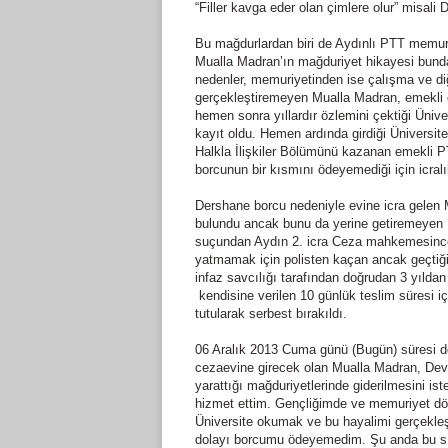
“Filler kavga eder olan çimlere olur” misali
Bu mağdurlardan biri de Aydınlı PTT memur
Mualla Madran’ın mağduriyet hikayesi bunda
nedenler, memuriyetinden ise çalışma ve di
gerçekleştiremeyen Mualla Madran, emekli 
hemen sonra yıllardır özlemini çektiği Ünive
kayıt oldu. Hemen ardında girdiği Üniversit
Halkla İlişkiler Bölümünü kazanan emekli 
borcunun bir kısmını ödeyemediği için icralı
Dershane borcu nedeniyle evine icra gele
bulundu ancak bunu da yerine getiremeyen M
suçundan Aydın 2. icra Ceza mahkemesince 
yatmamak için polisten kaçan ancak geçtiği
infaz savcılığı tarafından doğrudan 3 yıld
kendisine verilen 10 günlük teslim süresi iç
tutularak serbest bırakıldı.
06 Aralık 2013 Cuma günü (Bugün) süresi 
cezaevine girecek olan Mualla Madran, Devl
yarattığı mağduriyetlerinde giderilmesini is
hizmet ettim. Gençliğimde ve memuriyet dö
Üniversite okumak ve bu hayalimi gerçekl
dolayı borcumu ödeyemedim. Şu anda bu sık