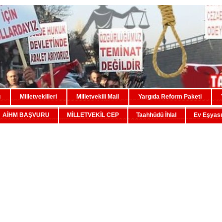
u
Milletvekilleri
Milletvekili Mail
Yargıda Reform Paketi
AİHM BAŞVURU
MİLLETVEKİL CEP
Taahhüdü İhlal
Ev Eşyası