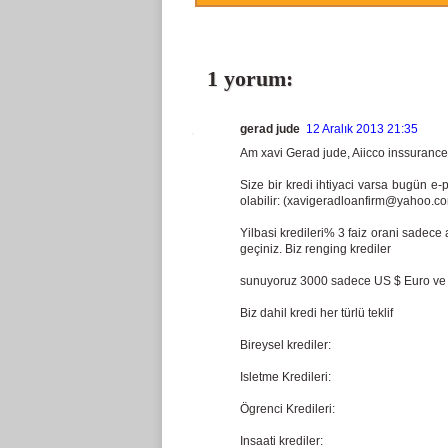
1 yorum:
gerad jude
12 Aralık 2013 21:35
Am xavi Gerad jude, Aiicco inssurance p
Size bir kredi ihtiyaci varsa bugün e-p
olabilir: (xavigeradloanfirm@yahoo.c
Yilbasi kredileri% 3 faiz orani sadece 
geçiniz. Biz renging krediler
sunuyoruz 3000 sadece US $ Euro ve 
Biz dahil kredi her türlü teklif
Bireysel krediler:
Isletme Kredileri:
Ögrenci Kredileri:
Insaati krediler: