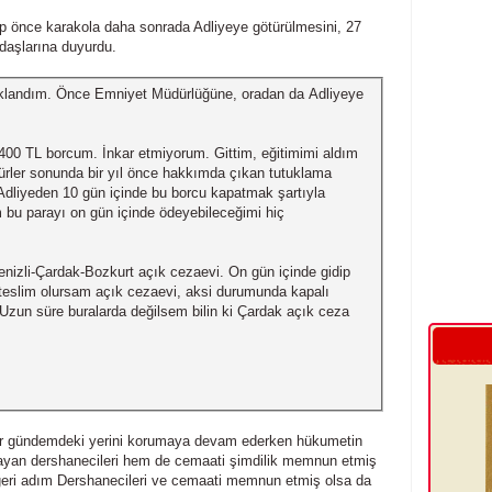
ıp önce karakola daha sonrada Adliyeye götürülmesini, 27
daşlarına duyurdu.
klandım. Önce Emniyet Müdürlüğüne, oradan da Adliyeye
00 TL borcum. İnkar etmiyorum. Gittim, eğitimimi aldım
ürler sonunda bir yıl önce hakkımda çıkan tutuklama
 Adliyeden 10 gün içinde bu borcu kapatmak şartıyla
m bu parayı on gün içinde ödeyebileceğimi hiç
izli-Çardak-Bozkurt açık cezaevi. On gün içinde gidip
slim olursam açık cezaevi, aksi durumunda kapalı
 Uzun süre buralarda değilsem bilin ki Çardak açık ceza
alar gündemdeki yerini korumaya devam ederken hükumetin
ayan dershanecileri hem de cemaati şimdilik memnun etmiş
 geri adım Dershanecileri ve cemaati memnun etmiş olsa da