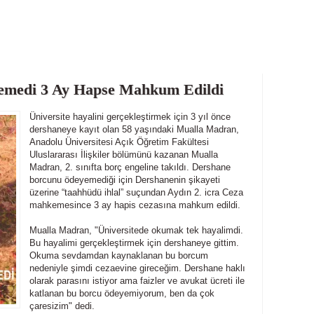
emedi 3 Ay Hapse Mahkum Edildi
Üniversite hayalini gerçekleştirmek için 3 yıl önce
dershaneye kayıt olan 58 yaşındaki Mualla Madran,
Anadolu Üniversitesi Açık Öğretim Fakültesi
Uluslararası İlişkiler bölümünü kazanan Mualla
Madran, 2. sınıfta borç engeline takıldı. Dershane
borcunu ödeyemediği için Dershanenin şikayeti
üzerine “taahhüdü ihlal” suçundan Aydın 2. icra Ceza
mahkemesince 3 ay hapis cezasına mahkum edildi.
Mualla Madran, "Üniversitede okumak tek hayalimdi.
Bu hayalimi gerçekleştirmek için dershaneye gittim.
Okuma sevdamdan kaynaklanan bu borcum
nedeniyle şimdi cezaevine gireceğim. Dershane haklı
olarak parasını istiyor ama faizler ve avukat ücreti ile
katlanan bu borcu ödeyemiyorum, ben da çok
çaresizim" dedi.