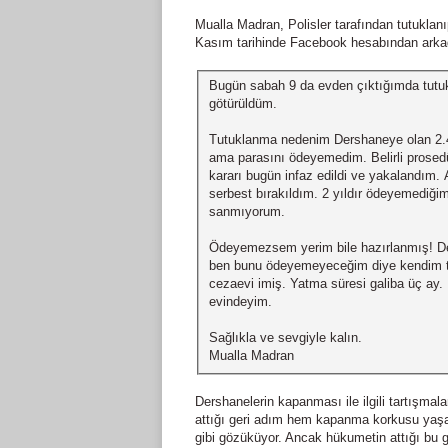
Mualla Madran, Polisler tarafından tutuklan
Kasım tarihinde Facebook hesabından arka
Bugün sabah 9 da evden çıktığımda tutu
götürüldüm.
Tutuklanma nedenim Dershaneye olan 2.4
ama parasını ödeyemedim. Belirli prosed
kararı bugün infaz edildi ve yakalandım.
serbest bırakıldım. 2 yıldır ödeyemediği
sanmıyorum.
Ödeyemezsem yerim bile hazırlanmış! Den
ben bunu ödeyemeyeceğim diye kendim te
cezaevi imiş. Yatma süresi galiba üç ay.
evindeyim.
Sağlıkla ve sevgiyle kalın.
Mualla Madran
Dershanelerin kapanması ile ilgili tartışm
attığı geri adım hem kapanma korkusu yaş
gibi gözüküyor. Ancak hükumetin attığı bu