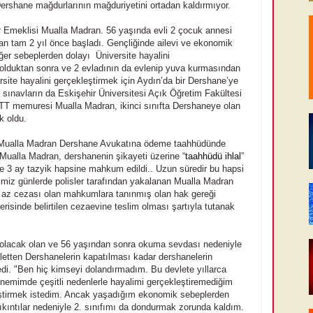
 Dershane mağdurlarının mağduriyetini ortadan kaldırmıyor.
 Emeklisi Mualla Madran. 56 yaşında evli 2 çocuk annesi
n tam 2 yıl önce başladı. Gençliğinde ailevi ve ekonomik
ğer sebeplerden dolayı Üniversite hayalini
olduktan sonra ve 2 evladının da evlenip yuva kurmasından
rsite hayalini gerçekleştirmek için Aydın’da bir Dershane’ye
e sınavların da Eskişehir Üniversitesi Açık Öğretim Fakültesi
PTT memuresi Mualla Madran, ikinci sınıfta Dershaneye olan
k oldu.
n Mualla Madran Dershane Avukatına ödeme taahhüdünde
ualla Madran, dershanenin şikayeti üzerine “
taahhüdü ihlal
”
3 ay tazyik hapsine mahkum edildi.. Uzun süredir bu hapsi
miz günlerde polisler tarafından yakalanan Mualla Madran
an az cezası olan mahkumlara tanınmış olan hak gereği
erisinde belirtilen cezaevine teslim olması şartıyla tutanak
dolacak olan ve 56 yaşından sonra okuma sevdası nedeniyle
etten Dershanelerin kapatılması kadar dershanelerin
tedi. "Ben hiç kimseyi dolandırmadım. Bu devlete yıllarca
nemimde çeşitli nedenlerle hayalimi gerçekleştiremediğim
eştirmek istedim. Ancak yaşadığım ekonomik sebeplerden
ıntılar nedeniyle 2. sınıfımı da dondurmak zorunda kaldım.