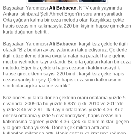
Başbakan Yardımcısı
Ali Babacan
, NTV canlı yayınında
Ankara İstihbarat Şefi Ahmet Ergen'in sorularını yanıtladı
Orta çağdan kalma bir ceza metodu olan Karşılıksız çekte
hapis cezasının kalkmasıyla 220 bin kişinin hapse girmekten
kurtulduğunun belirtti.
Başbakan Yardımcısı
Ali Babacan
karşılıksız çeklerle ilgili
olarak "Biz bunları ay ay, yakından takip ediyoruz. Çeklerle
ilgili düzenleme dünya uygulamalarına paralel hale gelme
mecburiyetinden kaynaklandı. Bu orta çağdan kalan bir ceza
metodu. Eğer biz çekteki hapis cezasını kaldırmasaydık
hapse gireceklerin sayısı 220 bindi. karşılıksız çeke hapis
cezası yanlış bir şey. Çekte hapis cezasının kalkmasının
sınırlı olacağı kanaatine vardık."
Kriz öncesi yıllarda dönen çeklerin oranı ortalama yüzde 5
civarında. 2009'da bu yüzde 6.83'e çıktı. 2010 ve 2011'de
yüzde 3.46 ve 2.91. İlk 9 ayın ortalaması yüzde 4.36. Kriz
öncesi ortalama yüzde 5 civarındayken, hapis cezasının
kalkmasına rağmen yüzde 4.36. Çek kullanım miktarı geçen
yıla göre daha yüksek. Dönen çek miktarı arttı ama
kullanılan miktar da arttı. Hapis cezası kalkmasına rağmen