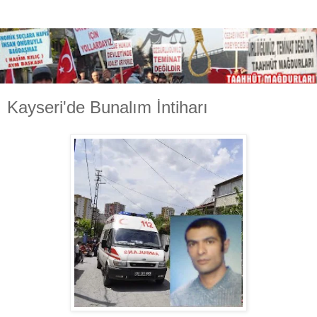
Kayseri'de Bunalım İntiharı