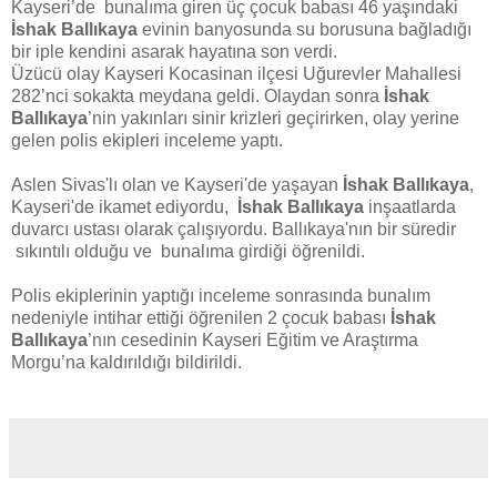
Kayseri’de bunalıma giren üç çocuk babası 46 yaşındaki
İshak Ballıkaya
evinin banyosunda su borusuna bağladığı
bir iple kendini asarak hayatına son verdi.
Üzücü olay Kayseri Kocasinan ilçesi Uğurevler Mahallesi
282’nci sokakta meydana geldi. Olaydan sonra
İshak
Ballıkaya
’nin yakınları sinir krizleri geçirirken, olay yerine
gelen polis ekipleri inceleme yaptı.
Aslen Sivas'lı olan ve Kayseri'de yaşayan
İshak Ballıkaya
,
Kayseri'de ikamet ediyordu,
İshak Ballıkaya
inşaatlarda
duvarcı ustası olarak çalışıyordu. Ballıkaya'nın bir süredir
sıkıntılı olduğu ve bunalıma girdiği öğrenildi.
Polis ekiplerinin yaptığı inceleme sonrasında bunalım
nedeniyle intihar ettiği öğrenilen 2 çocuk babası
İshak
Ballıkaya
’nın cesedinin Kayseri Eğitim ve Araştırma
Morgu’na kaldırıldığı bildirildi.