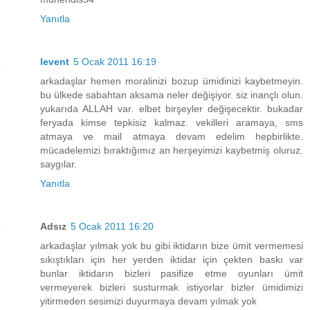
Yanıtla
levent
5 Ocak 2011 16:19
arkadaşlar hemen moralinizi bozup ümidinizi kaybetmeyin.
bu ülkede sabahtan aksama neler değişiyor. siz inançlı olun.
yukarıda ALLAH var. elbet birşeyler değişecektir. bukadar
feryada kimse tepkisiz kalmaz. vekilleri aramaya, sms
atmaya ve mail atmaya devam edelim hepbirlikte.
mücadelemizi bıraktığımız an herşeyimizi kaybetmiş oluruz.
saygılar.
Yanıtla
Adsız
5 Ocak 2011 16:20
arkadaşlar yılmak yok bu gibi iktidarın bize ümit vermemesi
sıkıştıkları için her yerden iktidar için çekten baskı var
bunlar iktidarın bizleri pasifize etme oyunları ümit
vermeyerek bizleri susturmak istiyorlar bizler ümidimizi
yitirmeden sesimizi duyurmaya devam yılmak yok