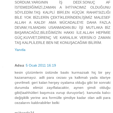
SORDUM,YARGININ İŞ DEDİ.SONUÇ AF
İSTEMEDİĞİMİZİ,ZAMAN A İHTİYACIMIZ OLDUĞUNU
SÖYLEDİM.TAŞ KALPLİ BİRİ,EN KÜÇÜK RAHATSIZLIĞI
BİLE YOK BİZLERİN ÇEKTİKLERİNDEN,İŞİMİZ MALESEF
ALLAH A KALDI! AMA MÜCADALEYE DAHA FAZLA
DEVAM,YILMADAN USANMADAN.BU İŞİ MUTLAKA BİZ
BAŞARACAĞIZ,BİLEĞİMİZİN HAKKI İLE.ALLAH HEPİMİE
GÜÇ,KUVVET,DİRENÇ VE KARALILIK VERSİN.O ZAMAN
TAŞ KALPLİLERLE BEN NE KONUŞACAĞIMI BİLİRİM.
Yanıtla
Adsız
5 Ocak 2011 16:19
kesin çözümlerin üstünde baskı kurmazsak hiç bir şey
kazanamayız. adli para cezası ya kalkmalı yada idariye
çevrilmeli. geri kalan herşey oyalama olduğu gibi bir sonraki
durumda elimizi zayıflatacaktır, aynen şimdi olduğu
gibi(taahhütleri başımıza vurup duruyorlar). kanunda kalıcı
değişiklik yerine ara formülle şimdiye kadar olan adli para
cezalarını kaldırabilrler belki
mühendis34