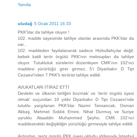
Yanıtla
uludağ
5 Ocak 2011 16:33
PKK'lılar da tahliye oluyor !
102. madde sayesinde tahliye olanlar arasında PKK'lılar da
var...
102. maddeden faydalanarak sadece Hizbullahçılar değil;
bebek katili terör örgütü PKK'nın mebsupları da tahliye
oluyor. Tutukluluk sürelerini düzenleyen CMK'nın 102'nci
maddesi yürürlüğü girer girmez, 5'i Diyarbakır D Tipi
Cezaevi'nden 7 PKK'lı terörist tahliye edildi.
AVUKATLARI İTİRAZ ETTİ
Devletin ve ülkenin birliğini bozmak' ve 'terör örgütü üyesi
olmak' suçundan 10 yıldır Diyarbakır D Tipi Cezaevi’nde
tutuklu yargılanan PKK’lılar Nazmi Tansancak, Osman
Akbaş, Mehmet Sıddık Emire, Nihat Durmuş ve Suriye
uyruklu Alaaddin Muhammed Şeyho, CMK 102’nci
maddesindeki değişikliğin yürürlüğü girmesiyle tahliye edildi.
Ardından, terör örgütü PKK üyesi olduğu iddiasıyla İstanbul