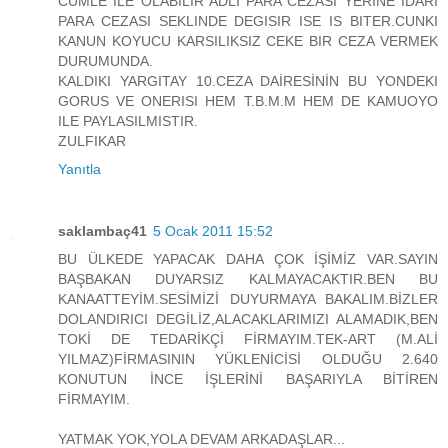
CUMLE ILE OLABILIR ADLI PARA CEZASI YERINE IDARI
PARA CEZASI SEKLINDE DEGISIR ISE IS BITER.CUNKI
KANUN KOYUCU KARSILIKSIZ CEKE BIR CEZA VERMEK
DURUMUNDA.
KALDIKI YARGITAY 10.CEZA DAİRESİNİN BU YONDEKI
GORUS VE ONERISI HEM T.B.M.M HEM DE KAMUOYO
ILE PAYLASILMISTIR.
ZULFIKAR
Yanıtla
saklambaç41
5 Ocak 2011 15:52
BU ÜLKEDE YAPACAK DAHA ÇOK İŞİMİZ VAR.SAYIN
BAŞBAKAN DUYARSIZ KALMAYACAKTIR.BEN BU
KANAATTEYİM.SESİMİZİ DUYURMAYA BAKALIM.BİZLER
DOLANDIRICI DEGİLİZ,ALACAKLARIMIZI ALAMADIK,BEN
TOKİ DE TEDARİKÇİ FİRMAYIM.TEK-ART (M.ALİ
YILMAZ)FİRMASININ YÜKLENİCİSİ OLDUĞU 2.640
KONUTUN İNCE İŞLERİNİ BAŞARIYLA BİTİREN
FİRMAYIM.
YATMAK YOK,YOLA DEVAM ARKADAŞLAR...