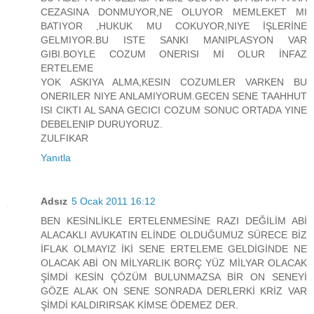
CEZASINA DONMUYOR,NE OLUYOR MEMLEKET MI
BATIYOR ,HUKUK MU COKUYOR,NIYE İŞLERİNE
GELMIYOR.BU ISTE SANKI MANIPLASYON VAR
GIBI.BOYLE COZUM ONERISI Mİ OLUR İNFAZ
ERTELEME
YOK ASKIYA ALMA,KESIN COZUMLER VARKEN BU
ONERILER NIYE ANLAMIYORUM.GECEN SENE TAAHHUT
ISI CIKTI AL SANA GECICI COZUM SONUC ORTADA YINE
DEBELENIP DURUYORUZ.
ZULFIKAR
Yanıtla
Adsız
5 Ocak 2011 16:12
BEN KESİNLİKLE ERTELENMESİNE RAZI DEĞİLİM ABİ
ALACAKLI AVUKATIN ELİNDE OLDUĞUMUZ SÜRECE BİZ
İFLAK OLMAYIZ İKİ SENE ERTELEME GELDİGİNDE NE
OLACAK ABİ ON MİLYARLIK BORÇ YÜZ MİLYAR OLACAK
ŞİMDİ KESİN ÇÖZÜM BULUNMAZSA BİR ON SENEYİ
GÖZE ALAK ON SENE SONRADA DERLERKİ KRİZ VAR
ŞİMDİ KALDIRIRSAK KİMSE ÖDEMEZ DER.