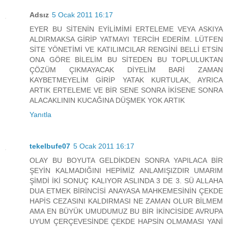
Adsız
5 Ocak 2011 16:17
EYER BU SİTENİN EYİLİMİMİ ERTELEME VEYA ASKIYA
ALDIRMAKSA GİRİP YATMAYI TERCİH EDERİM. LÜTFEN
SİTE YÖNETİMİ VE KATILIMCILAR RENGİNİ BELLİ ETSİN
ONA GÖRE BİLELİM BU SİTEDEN BU TOPLULUKTAN
ÇÖZÜM ÇIKMAYACAK DİYELİM BARİ ZAMAN
KAYBETMEYELİM GİRİP YATAK KURTULAK, AYRICA
ARTIK ERTELEME VE BİR SENE SONRA İKİSENE SONRA
ALACAKLININ KUCAĞINA DÜŞMEK YOK ARTIK
Yanıtla
tekelbufe07
5 Ocak 2011 16:17
OLAY BU BOYUTA GELDİKDEN SONRA YAPILACA BİR
ŞEYİN KALMADIĞINI HEPİMİZ ANLAMIŞIZDIR UMARIM
ŞİMDİ İKİ SONUÇ KALIYOR ASLINDA 3 DE 3. SÜ ALLAHA
DUA ETMEK BİRİNCİSİ ANAYASA MAHKEMESİNİN ÇEKDE
HAPİS CEZASINI KALDIRMASI NE ZAMAN OLUR BİLMEM
AMA EN BÜYÜK UMUDUMUZ BU BİR İKİNCİSİDE AVRUPA
UYUM ÇERÇEVESİNDE ÇEKDE HAPSİN OLMAMASI YANİ