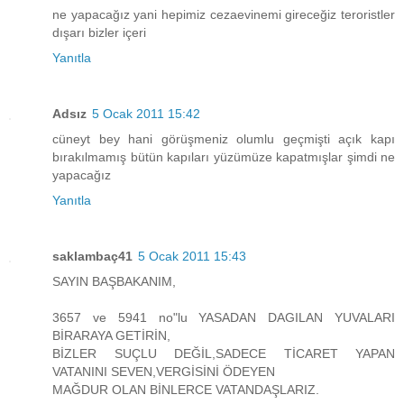
ne yapacağız yani hepimiz cezaevinemi gireceğiz teroristler
dışarı bizler içeri
Yanıtla
Adsız
5 Ocak 2011 15:42
cüneyt bey hani görüşmeniz olumlu geçmişti açık kapı
bırakılmamış bütün kapıları yüzümüze kapatmışlar şimdi ne
yapacağız
Yanıtla
saklambaç41
5 Ocak 2011 15:43
SAYIN BAŞBAKANIM,
3657 ve 5941 no"lu YASADAN DAGILAN YUVALARI
BİRARAYA GETİRİN,
BİZLER SUÇLU DEĞİL,SADECE TİCARET YAPAN
VATANINI SEVEN,VERGİSİNİ ÖDEYEN
MAĞDUR OLAN BİNLERCE VATANDAŞLARIZ.