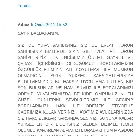
Yanıtla
Adsız
5 Ocak 2011 15:52
SAYIN BAŞBAKANIM,
SİZ DE YUVA SAHİBİSİNİZ SİZ DE EVLAT TORUN
SAHİBİSİNİZ BİZLERDE SİZİN GİBİ EVLAT VE TORUN
SAHİPLERİYİZ TEK ENDİŞEMİZ ÖDEME GAYRET VE
ÇABASI İÇERİSİNDE OLDUGUMUZ BORCLARIMIZIN
ÖZGÜRLÜKLERİMİZİN ALI KOYULMASI ILE MUMKUN
OLMADIGINI SIZIN YUKSEK SAHSIYETLERINIZE
BILDIRMEMIZDIR BU HAKSIZ UYGULAMA LUTFEN BIR
SON BULSUN AR VE NAMUSUMUZ ILE BORCLARIMIZI
ODEYIP YUVALARIMIZDA BELKIDE OMRUMUZUN EN
GUZEL GUNLERINI SEVDIKLERIMIZ ILE GECIRIP
BORCLARIMIZI HAKKI ILE ODEMEK ISTIYORUZ
CAGRIMIZA KULAK VERINIZ HAYATIMIZ AVUCLARINIZDA
SIZ HAKSIZLIKLAR KARSINDA SESINIZI SONUNA KADAR
YUKSELTEN BIR LIDERSINIZ SIZDEN BIZIMLE ILGILI
OLUMLU KARARLAR ALMANIZI BURADAKI TUM MAGDUR