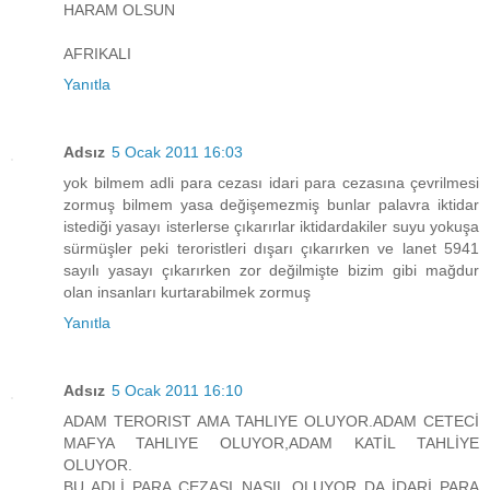
HARAM OLSUN
AFRIKALI
Yanıtla
Adsız
5 Ocak 2011 16:03
yok bilmem adli para cezası idari para cezasına çevrilmesi
zormuş bilmem yasa değişemezmiş bunlar palavra iktidar
istediği yasayı isterlerse çıkarırlar iktidardakiler suyu yokuşa
sürmüşler peki teroristleri dışarı çıkarırken ve lanet 5941
sayılı yasayı çıkarırken zor değilmişte bizim gibi mağdur
olan insanları kurtarabilmek zormuş
Yanıtla
Adsız
5 Ocak 2011 16:10
ADAM TERORIST AMA TAHLIYE OLUYOR.ADAM CETECİ
MAFYA TAHLIYE OLUYOR,ADAM KATİL TAHLİYE
OLUYOR.
BU ADLİ PARA CEZASI NASIL OLUYOR DA İDARİ PARA