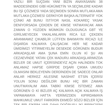
YAZILI BİR SUÇDAN YANİ BİZİN ANAYASANIN 38
MADDESİNDEKİ GİBİ HÜKÜMETİN YA SEÇİMLERE KADAR
BU İŞİ ÇÖZMESİ YADA SEÇİMDEN SONRA MUTLAKA AMA
MUTLAKA ÇÖZMESİ GERKİYOR BAŞKA ALTERNATİF YOK
ÇÜNKİ AB BUNU İSTİYOR NASIL KOKAREÇ YASAK
DENİYORSADA ÇEKDEN DE KİMSE YATMAYACAK AMA
ZAMAN O YÜZDEN MÜMKÜN OLDUGUNCA GBT YE
GİRİLMEYECEK YAKALANLARIN RİCA İLE ÇEKDEN
ARANMAMIZ ÇIKABİLİR LÜTFEN BAKMAYIN RİCAZI İLE
DIŞARDA KALMAYA ÇALIŞACAK HER NE KADAR
ÜMİDİMİZİ YİTİRMEYELİM DESEKDE GÖRÜNEN BUDUR
ARKADAŞLAR AMA ŞUNA EMİN OLUN Kİ ŞU AN
CEZAEVİNDE YATAN ÇEK MADURU ARKADAŞLARIMIZDA
BİZLER DE UMUT İÇERİSİNDEYİZ AÇIN HALİNDEN TOK
ANLAMAZ HAPSE GİRİPDE DIŞARI ÇIKMA UMUDU
OLMASINI BEKLEYENİN DERDİNDEN DE SADECE ONLAR
ANLAR HERKEZ AİLESİNE NASİHAT ETSİN İÇERİSİ
YOLUN SONU DEĞİLDİR BUNU HİÇ BİR ZAMAN
UNUTMAYALIM AMA TABİKİ KİMSE İSTEMEZ AMA
GÖRÜNEN O Kİ BİZLER AÇ KALMAYA AÇIK KALMAYA İŞ
YAPAMAMAYA HATTA YERİMİZDEN KIPIRDAMAYA
MAHKUMUZ UMUT FARKİRİN EKMEĞİ SÖZÜ BİZLER İÇİN
TEK BİR FİKRİM VAR DAHA DOĞRUSU İKİ BİRİNCİSİNİ