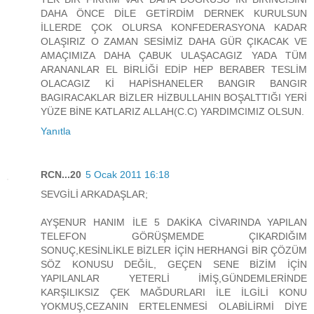
DAHA ÖNCE DİLE GETİRDİM DERNEK KURULSUN
İLLERDE ÇOK OLURSA KONFEDERASYONA KADAR
OLAŞIRIZ O ZAMAN SESİMİZ DAHA GÜR ÇIKACAK VE
AMAÇIMIZA DAHA ÇABUK ULAŞACAGIZ YADA TÜM
ARANANLAR EL BİRLİĞİ EDİP HEP BERABER TESLİM
OLACAGIZ Kİ HAPİSHANELER BANGIR BANGIR
BAGIRACAKLAR BİZLER HİZBULLAHIN BOŞALTTIĞI YERİ
YÜZE BİNE KATLARIZ ALLAH(C.C) YARDIMCIMIZ OLSUN.
Yanıtla
RCN...20
5 Ocak 2011 16:18
SEVGİLİ ARKADAŞLAR;
AYŞENUR HANIM İLE 5 DAKİKA CİVARINDA YAPILAN
TELEFON GÖRÜŞMEMDE ÇIKARDIĞIM
SONUÇ,KESİNLİKLE BİZLER İÇİN HERHANGİ BİR ÇÖZÜM
SÖZ KONUSU DEĞİL, GEÇEN SENE BİZİM İÇİN
YAPILANLAR YETERLİ İMİŞ,GÜNDEMLERİNDE
KARŞILIKSIZ ÇEK MAĞDURLARI İLE İLGİLİ KONU
YOKMUŞ,CEZANIN ERTELENMESİ OLABİLİRMİ DİYE