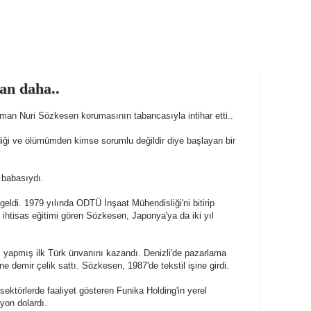
an daha..
an Nuri Sözkesen korumasının tabancasıyla intihar etti..
ediği ve ölümümden kimse sorumlu değildir diye başlayan bir
 babasıydı.
eldi. 1979 yılında ODTÜ İnşaat Mühendisliği'ni bitirip
de ihtisas eğitimi gören Sözkesen, Japonya'ya da iki yıl
 yapmış ilk Türk ünvanını kazandı. Denizli'de pazarlama
ne demir çelik sattı. Sözkesen, 1987'de tekstil işine girdi.
i sektörlerde faaliyet gösteren Funika Holding'in yerel
yon dolardı.