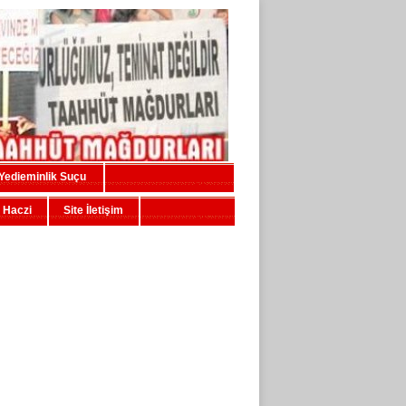
Yedieminlik Suçu
 Haczi
Site İletişim