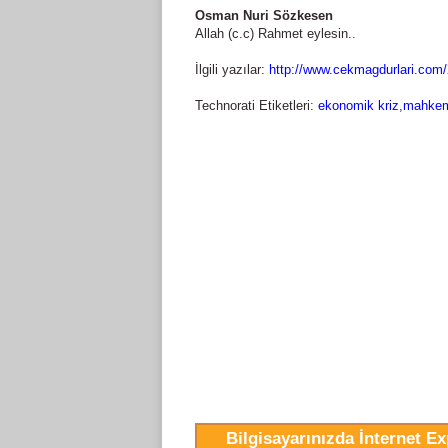
Osman Nuri Sözkesen
Allah (c.c) Rahmet eylesin..
İlgili yazılar:
http://www.cekmagdurlari.com/2
Technorati Etiketleri:
ekonomik kriz
,
mahke
Bilgisayarınızda İnternet E