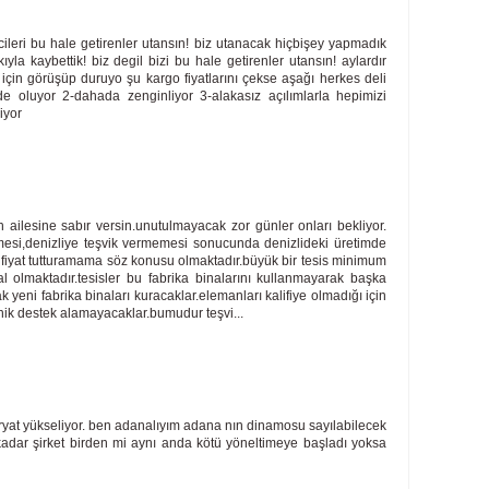
icileri bu hale getirenler utansın! biz utanacak hiçbişey yapmadık
ıyla kaybettik! biz degil bizi bu hale getirenler utansın! aylardır
 için görüşüp duruyo şu kargo fiyatlarını çekse aşağı herkes deli
 oluyor 2-dahada zenginliyor 3-alakasız açılımlarla hepimizi
iyor
lah ailesine sabır versin.unutulmayacak zor günler onları bekliyor.
rmesi,denizliye teşvik vermemesi sonucunda denizlideki üretimde
e fiyat tutturamama söz konusu olmaktadır.büyük bir tesis minimum
 olmaktadır.tesisler bu fabrika binalarını kullanmayarak başka
 yeni fabrika binaları kuracaklar.elemanları kalifiye olmadığı için
knik destek alamayacaklar.bumudur teşvi...
ryat yükseliyor. ben adanalıyım adana nın dinamosu sayılabilecek
u kadar şirket birden mi aynı anda kötü yöneltimeye başladı yoksa