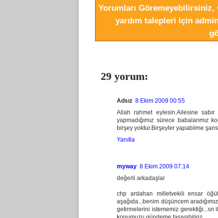
Yorumları Göremeyebilirsiniz, 
yardım talepleri için adm
gö
29 yorum:
Adsız
8 Ekim 2009 00:55
Allah rahmet eylesin.Ailesine sabır
yapmadığımız sürece babalarımız ko
birşey yoktur.Birşeyler yapabilme şans
Yanıtla
myway
8 Ekim 2009 07:14
değerli arkadaşlar
chp ardahan milletvekili ensar öğüt
aşağıda...benim düşüncem aradığımız 
getirmelerini istememiz gerektiği...sn
konumuzu gündeme taşıyabiliriz....