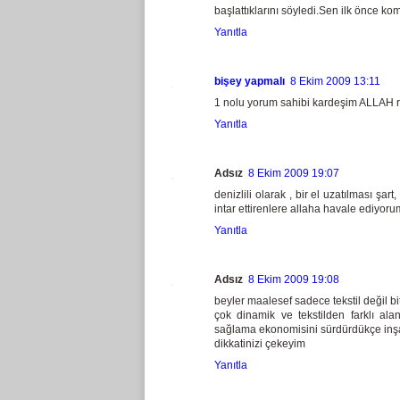
başlattıklarını söyledi.Sen ilk önce 
Yanıtla
bişey yapmalı
8 Ekim 2009 13:11
1 nolu yorum sahibi kardeşim ALLAH r
Yanıtla
Adsız
8 Ekim 2009 19:07
denizlili olarak , bir el uzatılması şa
intar ettirenlere allaha havale ediyor
Yanıtla
Adsız
8 Ekim 2009 19:08
beyler maalesef sadece tekstil değil bit
çok dinamik ve tekstilden farklı ala
sağlama ekonomisini sürdürdükçe inşaat 
dikkatinizi çekeyim
Yanıtla