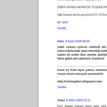
EMEK VEREN HERKESE TEŞEKKÜRL
http://www2.tbmm.gov.tr/d23/7/7-9703s
MY WAY
Yanıtla
User
8 Ekim 2009 08:46
Allah rahmet eylesin rahmetli ufo o
üniversitelerinde nano teknoloji hak
adamı idi açılım diye pembe gözlükl
fakat giden geri gelmiyor maalesef
----------------------------------------------------
Kasıt ve Kötü niyet yoksa, ekonomi
cezası insan onuruyla oynamaktır.
http://cekmagduru.blogspot.com/
Yanıtla
Adsız
8 Ekim 2009 10:11
Dün adalet bakanı ahim deki ülke a