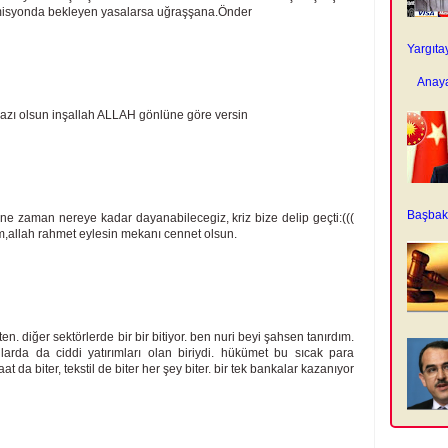
komisyonda bekleyen yasalarsa uğraşşana.Önder
Yargıta
Anaya
azı olsun inşallah ALLAH gönlüne göre versin
Başbaka
rt, ne zaman nereye kadar dayanabilecegiz, kriz bize delip geçti:(((
um,allah rahmet eylesin mekanı cennet olsun.
en. diğer sektörlerde bir bir bitiyor. ben nuri beyi şahsen tanırdım.
nlarda da ciddi yatırımları olan biriydi. hükümet bu sıcak para
da biter, tekstil de biter her şey biter. bir tek bankalar kazanıyor