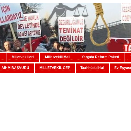
u
Milletvekilleri
Milletvekili Mail
Yargıda Reform Paketi
AİHM BAŞVURU
MİLLETVEKİL CEP
Taahhüdü İhlal
Ev Eşyası