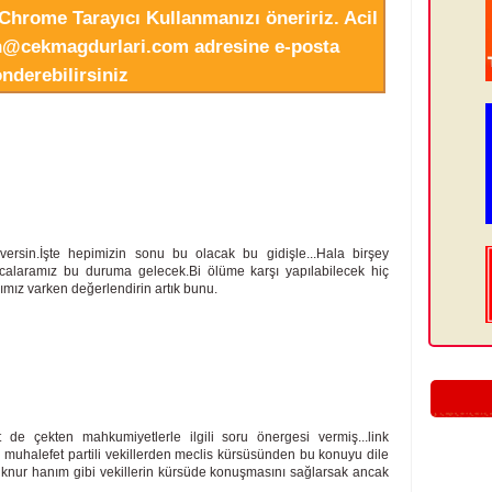
Chrome Tarayıcı Kullanmanızı öneririz. Acil
in@cekmagdurlari.com adresine e-posta
nderebilirsiniz
 versin.İşte hepimizin sonu bu olacak bu gidişle...Hala birşey
calaramız bu duruma gelecek.Bi ölüme karşı yapılabilecek hiç
ımız varken değerlendirin artık bunu.
 de çekten mahkumiyetlerle ilgili soru önergesi vermiş...link
muhalefet partili vekillerden meclis kürsüsünden bu konuyu dile
 ilknur hanım gibi vekillerin kürsüde konuşmasını sağlarsak ancak