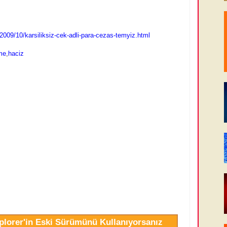
009/10/karsiliksiz-cek-adli-para-cezas-temyiz.html
me
,
haciz
xplorer'in Eski Sürümünü Kullanıyorsanız