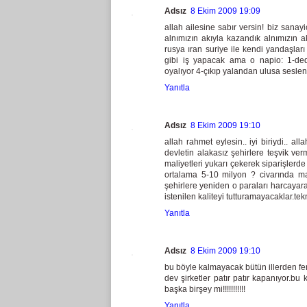
Adsız
8 Ekim 2009 19:09
allah ailesine sabır versin! biz sanay
alnımızın akıyla kazandık alnımızın ak
rusya ıran suriye ile kendi yandaşları
gibi iş yapacak ama o napio: 1-dede
oyalıyor 4-çıkıp yalandan ulusa seslen
Yanıtla
Adsız
8 Ekim 2009 19:10
allah rahmet eylesin.. iyi biriydi.. al
devletin alakasız şehirlere teşvik ve
maliyetleri yukarı çekerek siparişlerd
ortalama 5-10 milyon ? civarında mal
şehirlere yeniden o paraları harcayarak
istenilen kaliteyi tutturamayacaklar.te
Yanıtla
Adsız
8 Ekim 2009 19:10
bu böyle kalmayacak bütün illerden fe
dev şirketler patır patır kapanıyor.b
başka birşey mi!!!!!!!!!!!
Yanıtla