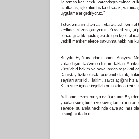
ile temas kesilecek. vatandaşın evinde kul
azaltacak, işlemleri hızlandıracak, vatanda
uygulamalar getiriyoruz.''
Tutuklamanın alternatifi olarak, adli kontro
verilmesini zorlaştırıyoruz. Kuvvetli suç şüp
olmadığı artık güçlü şekilde gerekçeli olac
yetkili mahkemelerde savunma hakkının kull
Bu yılın Eylül ayından itibaren, Anayasa Ma
vatandaşım ta Avrupa İnsan Hakları Mahkem
kürsüdeki hakim ve savcılardan teşekkül ed
Danıştay fiziki olarak, personel olarak, hak
sayıları artırıldı. Hakim, savcı açığını hız
Kısa süre içinde inşallah bu noktada ileri s
Adli para cezasının ya da üst sınırı 5 yılda
yapılan soruşturma ve kovuşturmaların erte
sayede, şu anda hakkında dava açılmış ola
olacağını ifade etti.