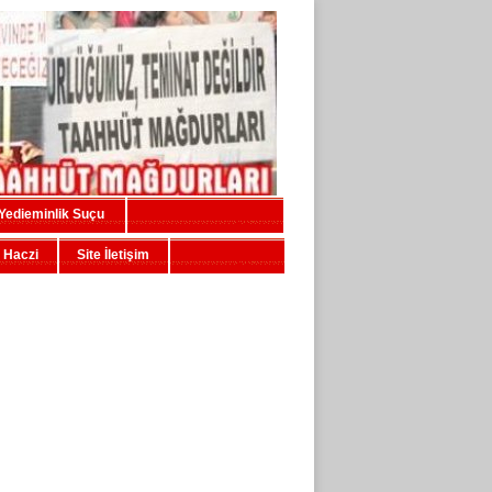
Yedieminlik Suçu
 Haczi
Site İletişim