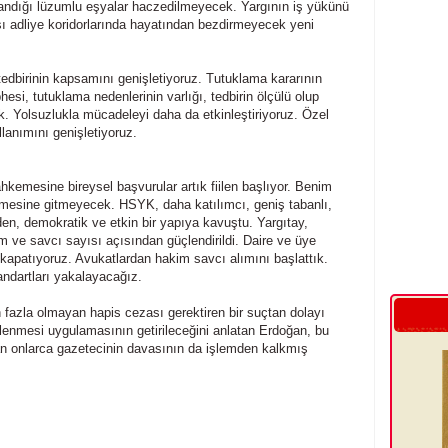
landığı lüzumlu eşyalar haczedilmeyecek. Yargının iş yükünü
şı adliye koridorlarında hayatından bezdirmeyecek yeni
l tedbirinin kapsamını genişletiyoruz. Tutuklama kararının
hesi, tutuklama nedenlerinin varlığı, tedbirin ölçülü olup
ak. Yolsuzlukla mücadeleyi daha da etkinleştiriyoruz. Özel
anımını genişletiyoruz.
hkemesine bireysel başvurular artık fiilen başlıyor. Benim
esine gitmeyecek. HSYK, daha katılımcı, geniş tabanlı,
en, demokratik ve etkin bir yapıya kavuştu. Yargıtay,
im ve savcı sayısı açısından güçlendirildi. Daire ve üye
la kapatıyoruz. Avukatlardan hakim savcı alımını başlattık.
tandartları yakalayacağız.
n fazla olmayan hapis cezası gerektiren bir suçtan dolayı
lenmesi uygulamasının getirileceğini anlatan Erdoğan, bu
n onlarca gazetecinin davasının da işlemden kalkmış