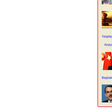
Yargıta
Anaya
Başbaka