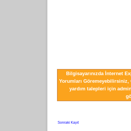
Bilgisayarınızda İnternet E
Yorumları Göremeyebilirsiniz, 
yardım talepleri için adm
gö
Sonraki Kayıt