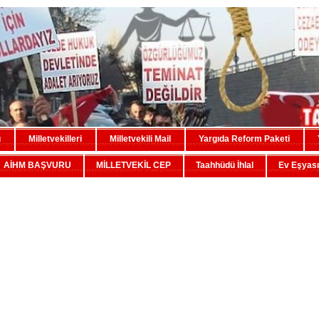
u
Milletvekilleri
Milletvekili Mail
Yargıda Reform Paketi
AİHM BAŞVURU
MİLLETVEKİL CEP
Taahhüdü İhlal
Ev Eşyası