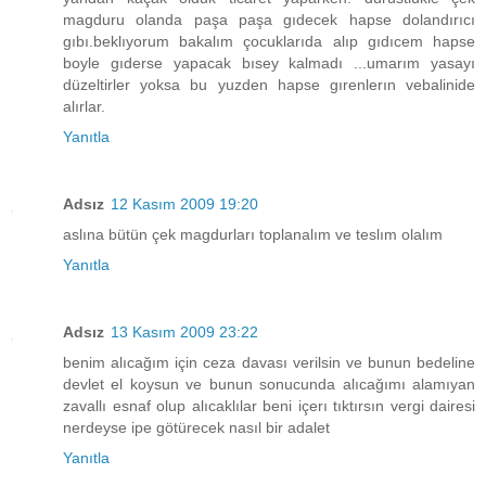
magduru olanda paşa paşa gıdecek hapse dolandırıcı
gıbı.beklıyorum bakalım çocuklarıda alıp gıdıcem hapse
boyle gıderse yapacak bısey kalmadı ...umarım yasayı
düzeltirler yoksa bu yuzden hapse gırenlerın vebalinide
alırlar.
Yanıtla
Adsız
12 Kasım 2009 19:20
aslına bütün çek magdurları toplanalım ve teslım olalım
Yanıtla
Adsız
13 Kasım 2009 23:22
benim alıcağım için ceza davası verilsin ve bunun bedeline
devlet el koysun ve bunun sonucunda alıcağımı alamıyan
zavallı esnaf olup alıcaklılar beni içerı tıktırsın vergi dairesi
nerdeyse ipe götürecek nasıl bir adalet
Yanıtla