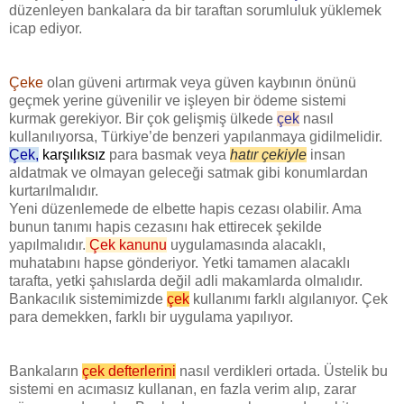
düzenleyen bankalara da bir taraftan sorumluluk yüklemek
icap ediyor.
Çeke
olan güveni artırmak veya güven kaybının önünü
geçmek yerine güvenilir ve işleyen bir ödeme sistemi
kurmak gerekiyor. Bir çok gelişmiş ülkede
çek
nasıl
kullanılıyorsa, Türkiye’de benzeri yapılanmaya gidilmelidir.
Çek,
karşılıksız
para basmak veya
hatır çekiyle
insan
aldatmak ve olmayan geleceği satmak gibi konumlardan
kurtarılmalıdır.
Yeni düzenlemede de elbette hapis cezası olabilir. Ama
bunun tanımı hapis cezasını hak ettirecek şekilde
yapılmalıdır.
Çek kanunu
uygulamasında alacaklı,
muhatabını hapse gönderiyor. Yetki tamamen alacaklı
tarafta, yetki şahıslarda değil adli makamlarda olmalıdır.
Bankacılık sistemimizde
çek
kullanımı farklı algılanıyor. Çek
para demekken, farklı bir uygulama yapılıyor.
Bankaların
çek defterlerini
nasıl verdikleri ortada. Üstelik bu
sistemi en acımasız kullanan, en fazla verim alıp, zarar