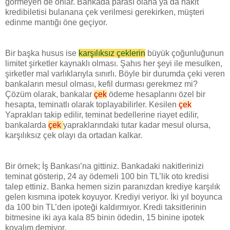
görmeyen de onlar. Bankada parası olana ya da nakit
kredibiletisi bulanana çek verilmesi gerekirken, müşteri
edinme mantığı öne geçiyor.
Bir başka husus ise
karşılıksız çeklerin
büyük çoğunluğunun
limitet şirketler kaynaklı olması. Şahıs her şeyi ile mesulken,
şirketler mal varlıklarıyla sınırlı. Böyle bir durumda çeki veren
bankaların mesul olması, kefil durması gerekmez mi?
Çözüm olarak, bankalar
çek
ödeme hesaplarını özel bir
hesapta, teminatlı olarak toplayabilirler. Kesilen
çek
Yaprakları takip edilir, teminat bedellerine riayet edilir,
bankalarda
çek
yapraklarındaki tutar kadar mesul olursa,
karşılıksız çek olayı da ortadan kalkar.
Bir örnek; İş Bankası’na gittiniz. Bankadaki nakitlerinizi
teminat gösterip, 24 ay ödemeli 100 bin TL’lik oto kredisi
talep ettiniz. Banka hemen sizin paranızdan krediye karşılık
gelen kısmına ipotek koyuyor. Krediyi veriyor. İki yıl boyunca
da 100 bin TL’den ipoteği kaldırmıyor. Kredi taksitlerinin
bitmesine iki aya kala 85 binin ödedin, 15 binine ipotek
koyalım demiyor.