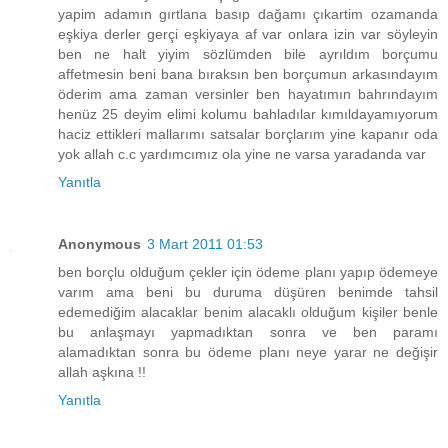
yapim adamın gırtlana basıp dağamı çıkartim ozamanda
eşkiya derler gerçi eşkiyaya af var onlara izin var söyleyin
ben ne halt yiyim sözlümden bile ayrıldım borçumu
affetmesin beni bana bıraksın ben borçumun arkasındayım
öderim ama zaman versinler ben hayatımın bahrındayım
henüz 25 deyim elimi kolumu bahladılar kımıldayamıyorum
haciz ettikleri mallarımı satsalar borçlarım yine kapanır oda
yok allah c.c yardımcımız ola yine ne varsa yaradanda var
Yanıtla
Anonymous
3 Mart 2011 01:53
ben borçlu olduğum çekler için ödeme planı yapıp ödemeye
varım ama beni bu duruma düşüren benimde tahsil
edemediğim alacaklar benim alacaklı olduğum kişiler benle
bu anlaşmayı yapmadıktan sonra ve ben paramı
alamadıktan sonra bu ödeme planı neye yarar ne değişir
allah aşkına !!
Yanıtla