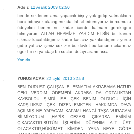
Adsız
12 Aralık 2009 02:50
bende sızdenım ama yapacak bişey yok gıdıp yatmaklada
borc bıtmıyor alacagımızıda tahsıl edemıyoruz borcumuzu
ödeyelım benım ne kadar içerde kalmam gerektıgını
bılmıyorum ALLAH HEPMİZE YARDIM ETSİN bu kanun
cıkmaz kacabıldıgımız kadar kacıcaz yakalandıgımız yerde
gıdıp yatıcaz işimiz cok zor bu devlet bu kanunu cıkarmaz
eger bıı ıkı yandaşı bu suctan dolayı aranmassa
Yanıtla
YUNUS ACAR
22 Eylül 2010 22:58
BEN DURUST ÇALIŞAN Bİ ESNAFIM AKRABAMA HATUR
ÇEKI VERDIM ÖDEMEDİ AKRABA DA ORTALIKTAN
KAYBOLDU ŞİMDİ İSE ÇEK BENİM OLDUGU İÇİN
KARŞILIKSIZ ÇEK DIZENLEMKTEN HAKKIMDA DAVA
AÇILMIŞ NE YAPACAM KAFAMI HANGİ TAŞA VURACAM
BİLMİYORUM ,HAPİS CEZASI ÇIKARSA EMİNİM
ÇIKACAKTIR.BÜTÜN İŞLERİM DÜZENIM ALT ÜST
OLACAKTIR,HÜKÜMET KİMDEN YANA NEYE GÖRE