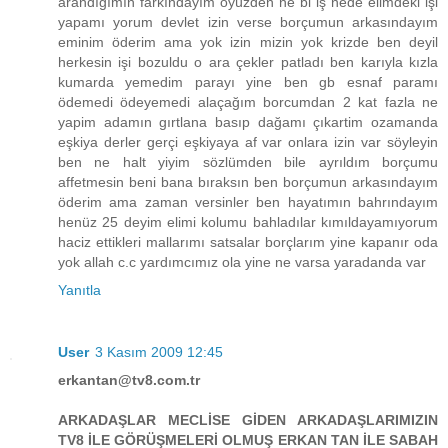
arandığımın farkındayım oyüzden ne bi iş nede elimdeki işi
yapamı yorum devlet izin verse borçumun arkasındayım
eminim öderim ama yok izin mizin yok krizde ben deyil
herkesin işi bozuldu o ara çekler patladı ben karıyla kızla
kumarda yemedim parayı yine ben gb esnaf paramı
ödemedi ödeyemedi alaçağım borcumdan 2 kat fazla ne
yapim adamın gırtlana basıp dağamı çıkartim ozamanda
eşkiya derler gerçi eşkiyaya af var onlara izin var söyleyin
ben ne halt yiyim sözlümden bile ayrıldım borçumu
affetmesin beni bana bıraksın ben borçumun arkasındayım
öderim ama zaman versinler ben hayatımın bahrındayım
henüz 25 deyim elimi kolumu bahladılar kımıldayamıyorum
haciz ettikleri mallarımı satsalar borçlarım yine kapanır oda
yok allah c.c yardımcımız ola yine ne varsa yaradanda var
Yanıtla
User
3 Kasım 2009 12:45
erkantan@tv8.com.tr
ARKADAŞLAR MECLİSE GİDEN ARKADAŞLARIMIZIN
TV8 İLE GÖRÜŞMELERİ OLMUŞ ERKAN TAN İLE SABAH