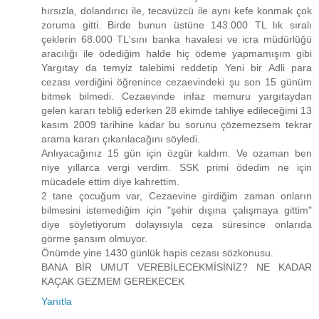
hırsızla, dolandırıcı ile, tecavüzcü ile aynı kefe konmak çok
zoruma gitti. Birde bunun üstüne 143.000 TL lık sıralı
çeklerin 68.000 TL'sını banka havalesi ve icra müdürlüğü
aracılığı ile ödediğim halde hiç ödeme yapmamışım gibi
Yargıtay da temyiz talebimi reddetip Yeni bir Adli para
cezası verdiğini öğrenince cezaevindeki şu son 15 günüm
bitmek bilmedi. Cezaevinde infaz memuru yargıtaydan
gelen kararı tebliğ ederken 28 ekimde tahliye edileceğimi 13
kasım 2009 tarihine kadar bu sorunu çözemezsem tekrar
arama kararı çıkarılacağını söyledi.
Anlıyacağınız 15 gün için özgür kaldım. Ve ozaman ben
niye yıllarca vergi verdim. SSK primi ödedim ne için
mücadele ettim diye kahrettim.
2 tane çocuğum var, Cezaevine girdiğim zaman onların
bilmesini istemediğim için "şehir dışına çalışmaya gittim"
diye söyletiyorum dolayısıyla ceza süresince onlarıda
görme şansım olmuyor.
Önümde yine 1430 günlük hapis cezası sözkonusu.
BANA BİR UMUT VEREBİLECEKMİSİNİZ? NE KADAR
KAÇAK GEZMEM GEREKECEK
Yanıtla