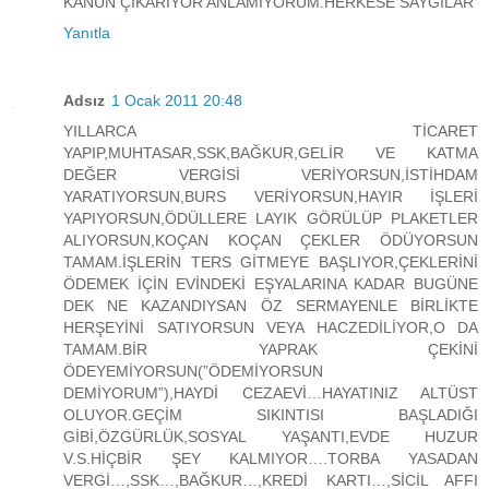
KANUN ÇIKARIYOR ANLAMIYORUM.HERKESE SAYGILAR
Yanıtla
Adsız
1 Ocak 2011 20:48
YILLARCA TİCARET
YAPIP,MUHTASAR,SSK,BAĞKUR,GELİR VE KATMA
DEĞER VERGİSİ VERİYORSUN,İSTİHDAM
YARATIYORSUN,BURS VERİYORSUN,HAYIR İŞLERİ
YAPIYORSUN,ÖDÜLLERE LAYIK GÖRÜLÜP PLAKETLER
ALIYORSUN,KOÇAN KOÇAN ÇEKLER ÖDÜYORSUN
TAMAM.İŞLERİN TERS GİTMEYE BAŞLIYOR,ÇEKLERİNİ
ÖDEMEK İÇİN EVİNDEKİ EŞYALARINA KADAR BUGÜNE
DEK NE KAZANDIYSAN ÖZ SERMAYENLE BİRLİKTE
HERŞEYİNİ SATIYORSUN VEYA HACZEDİLİYOR,O DA
TAMAM.BİR YAPRAK ÇEKİNİ
ÖDEYEMİYORSUN(”ÖDEMİYORSUN
DEMİYORUM”),HAYDİ CEZAEVİ…HAYATINIZ ALTÜST
OLUYOR.GEÇİM SIKINTISI BAŞLADIĞI
GİBİ,ÖZGÜRLÜK,SOSYAL YAŞANTI,EVDE HUZUR
V.S.HİÇBİR ŞEY KALMIYOR….TORBA YASADAN
VERGİ…,SSK…,BAĞKUR…,KREDİ KARTI…,SİCİL AFFI