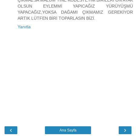
ÇIKMAZSA MALUM YİNE KODESTEYİM.BİRİLERİ ÖN AYAK
OLSUN EYLEMMİ YAPICAĞIZ YÜRÜYÜŞMÜ
YAPACAĞIZ,YOKSA DAĞAMI ÇIKMAMIZ GEREKİYOR
ARTIK LÜTFEN BİRİ TOPARLASIN BİZİ.
Yanıtla
‹
›
Ana Sayfa