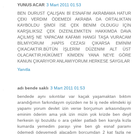
YUNUS ACAR
3 Mart 2011 01:53
BEN DURUST ÇALIŞAN Bİ ESNAFIM AKRABAMA HATUR
ÇEKI VERDIM ÖDEMEDİ AKRABA DA ORTALIKTAN
KAYBOLDU ŞİMDİ İSE ÇEK BENİM OLDUGU İÇİN
KARŞILIKSIZ ÇEK DIZENLEMKTEN HAKKIMDA DAVA
AÇILMIŞ NE YAPACAM KAFAMI HANGİ TAŞA VURACAM
BİLMİYORUM ,HAPİS CEZASI ÇIKARSA EMİNİM
ÇIKACAKTIR.BÜTÜN İŞLERİM DÜZENIM ALT ÜST
OLACAKTIR,HÜKÜMET KİMDEN YANA NEYE GÖRE
KANUN ÇIKARIYOR ANLAMIYORUM.HERKESE SAYGILAR
Yanıtla
adı bende saklı
3 Mart 2011 01:53
bendede aynı sıkıntılar var kaçak yaşamaktan bıktım
arandığımın farkındayım oyüzden ne bi iş nede elimdeki işi
yapamı yorum devlet izin verse borçumun arkasındayım
eminim öderim ama yok izin mizin yok krizde ben deyil
herkesin işi bozuldu o ara çekler patladı ben karıyla kızla
kumarda yemedim parayı yine ben gb esnaf paramı
ödemedi ödeyemedi alaçağım borcumdan 2 kat fazla ne