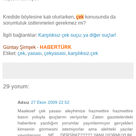
Kredide böylesine katı olurlarken,
çek
konusunda da
sorumluluk üstlenmeleri gerekmez mi?
İlgili bağlantılar:
Karşılıksız çek suçu; ya diğer suçlar!
Güntay Şimşek
-
HABERTÜRK
Etiket:
çek
,
yasası
,
çekyasasi
,
karşılıksız.çek
29 yorum:
Adsız
27 Ekim 2009 22:52
Maalesef çek yasası aleyhimize hazmettire hazmettire
basın yoluyla ipuçlarını veriyorlar. Zaten gazetelerdeki
haberlere yazdığım yorumlar yayınlanmıyor gerçekleri
kimsenin görmesini istemiyorlar ama alehteki yazılar
yayınlanıyor. NE DERSİNİZ?????.YANILIYORMUYUM.