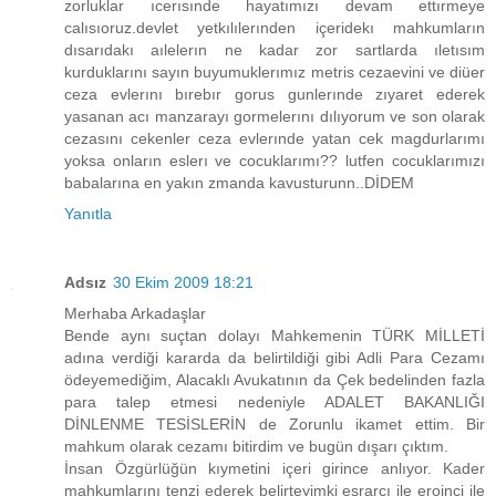
zorluklar ıcerısınde hayatımızı devam ettırmeye
calısıoruz.devlet yetkılılerınden içeridekı mahkumların
dısarıdakı aılelerın ne kadar zor sartlarda ıletısım
kurduklarını sayın buyumuklerımız metris cezaevini ve diüer
ceza evlerını bırebır gorus gunlerınde zıyaret ederek
yasanan acı manzarayı gormelerını dılıyorum ve son olarak
cezasını cekenler ceza evlerınde yatan cek magdurlarımı
yoksa onların eslerı ve cocuklarımı?? lutfen cocuklarımızı
babalarına en yakın zmanda kavusturunn..DİDEM
Yanıtla
Adsız
30 Ekim 2009 18:21
Merhaba Arkadaşlar
Bende aynı suçtan dolayı Mahkemenin TÜRK MİLLETİ
adına verdiği kararda da belirtildiği gibi Adli Para Cezamı
ödeyemediğim, Alacaklı Avukatının da Çek bedelinden fazla
para talep etmesi nedeniyle ADALET BAKANLIĞI
DİNLENME TESİSLERİN de Zorunlu ikamet ettim. Bir
mahkum olarak cezamı bitirdim ve bugün dışarı çıktım.
İnsan Özgürlüğün kıymetini içeri girince anlıyor. Kader
mahkumlarını tenzi ederek belirteyimki esrarcı ile eroinci ile