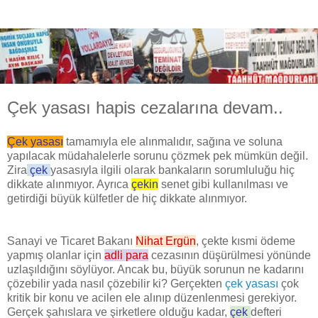
Çek yasası hapis cezalarına devam..
Çek yasası
tamamıyla ele alınmalıdır, sağına ve soluna
yapılacak müdahalelerle sorunu çözmek pek mümkün değil.
Zira
çek
yasasıyla ilgili olarak bankaların sorumluluğu hiç
dikkate alınmıyor. Ayrıca
çekin
senet gibi kullanılması ve
getirdiği büyük külfetler de hiç dikkate alınmıyor.
Sanayi ve Ticaret Bakanı
Nihat Ergün
, çekte kısmi ödeme
yapmış olanlar için
adli para
cezasının düşürülmesi yönünde
uzlaşıldığını söylüyor. Ancak bu, büyük sorunun ne kadarını
çözebilir yada nasıl çözebilir ki? Gerçekten
çek yasası
çok
kritik bir konu ve acilen ele alınıp düzenlenmesi gerekiyor.
Gerçek şahıslara ve şirketlere olduğu kadar,
çek
defteri