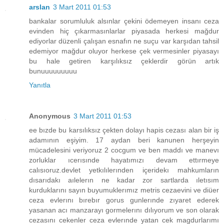
arslan
3 Mart 2011 01:53
bankalar sorumluluk alsınlar çekini ödemeyen insanı ceza
evinden hiç çıkarmasınlarlar piyasada herkesi mağdur
ediyorlar düzenli çalışan esnafın ne suçu var karşıdan tahsil
edemiyor mağdur oluyor herkese çek vermesinler piyasayı
bu hale getiren karşılıksız çeklerdir görün artık
bunuuuuuuuuu
Yanıtla
Anonymous
3 Mart 2011 01:53
ee bızde bu karsılıksız çekten dolayı hapis cezası alan bir iş
adamının eşiyim. 17 aydan beri kanunen herşeyin
mücadelesini veriyoruz 2 cocgum ve ben maddı ve manevı
zorluklar ıcerısınde hayatımızı devam ettırmeye
calısıoruz.devlet yetkılılerınden içeridekı mahkumların
dısarıdakı aılelerın ne kadar zor sartlarda ıletısım
kurduklarını sayın buyumuklerımız metris cezaevini ve diüer
ceza evlerını bırebır gorus gunlerınde zıyaret ederek
yasanan acı manzarayı gormelerını dılıyorum ve son olarak
cezasını cekenler ceza evlerınde yatan cek magdurlarımı