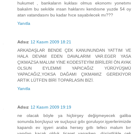
hukumet , bankaların kuklası olmus ekonomı yonetımı
bakalım bu sekılde ınsan haklarını kendısıne yuzde 54 oy
atan vatandasını bu kadar hıce sayabılecek mı???
Yanıtla
Adsız
12 Kasım 2009 18:21
ARKADAŞLAR BENDE ÇEK KANUNUNDAN YATTIM VE
HALA DEVAM EDEN DAVALARIM VAR.EGER YASA
ÇIKMAZSA MALUM YİNE KODESTEYİM.BİRİLERİ ÖN AYAK
OLSUN EYLEMMİ YAPICAĞIZ YÜRÜYÜŞMÜ
YAPACAĞIZ,YOKSA DAĞAMI ÇIKMAMIZ GEREKİYOR
ARTIK LÜTFEN BİRİ TOPARLASIN BİZİ.
Yanıtla
Adsız
12 Kasım 2009 19:19
ne olacak böyle ya hiçbirşey değişmeyecek galiba
sonunda.borçluyuz ve suçluyuz gıbı goruluyor.işyerlerimizde
kapandı ev işyeri araba hersey gıttı tefecı malum bır
yandan kaçak olduk ticaret yaparken. dürüstlükle çek