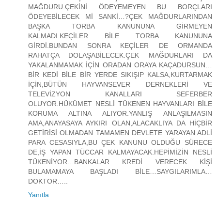
MAĞDURU.ÇEKİNİ ÖDEYEMEYEN BU BORÇLARI
ÖDEYEBİLECEK Mİ SANKİ…?ÇEK MAĞDURLARINDAN
BAŞKA TORBA KANUNUNA GİRMEYEN
KALMADI.KEÇİLER BİLE TORBA KANUNUNA
GİRDİ.BUNDAN SONRA KEÇİLER DE ORMANDA
RAHATÇA DOLAŞABİLECEK.ÇEK MAĞDURLARI DA
YAKALANMAMAK İÇİN ORADAN ORAYA KAÇADURSUN…
BİR KEDİ BİLE BİR YERDE SIKIŞIP KALSA,KURTARMAK
İÇİN,BÜTÜN HAYVANSEVER DERNEKLERİ VE
TELEVİZYON KANALLARI SEFERBER
OLUYOR.HÜKÜMET NESLİ TÜKENEN HAYVANLARI BİLE
KORUMA ALTINA ALIYOR.YANLIŞ ANLAŞILMASIN
AMA,ANAYASAYA AYKIRI OLAN,ALACAKLIYA DA HİÇBİR
GETİRİSİ OLMADAN TAMAMEN DEVLETE YARAYAN ADLİ
PARA CESASIYLA,BU ÇEK KANUNU OLDUĞU SÜRECE
DE,İŞ YAPAN TÜCCAR KALMAYACAK.HEPİMİZİN NESLİ
TÜKENİYOR…BANKALAR KREDİ VERECEK KİŞİ
BULAMAMAYA BAŞLADI BİLE…SAYGILARIMLA…
DOKTOR…..
Yanıtla