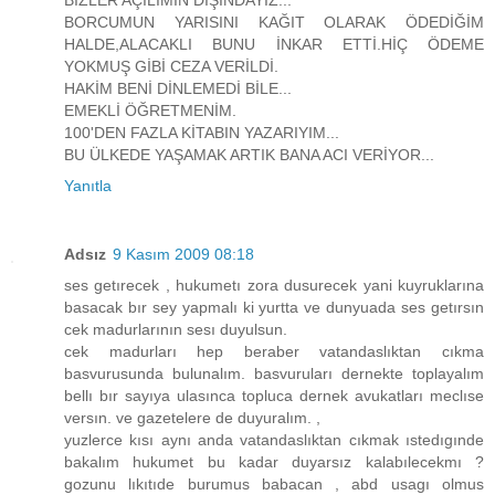
BİZLER AÇILIMIN DIŞINDAYIZ...
BORCUMUN YARISINI KAĞIT OLARAK ÖDEDİĞİM
HALDE,ALACAKLI BUNU İNKAR ETTİ.HİÇ ÖDEME
YOKMUŞ GİBİ CEZA VERİLDİ.
HAKİM BENİ DİNLEMEDİ BİLE...
EMEKLİ ÖĞRETMENİM.
100'DEN FAZLA KİTABIN YAZARIYIM...
BU ÜLKEDE YAŞAMAK ARTIK BANA ACI VERİYOR...
Yanıtla
Adsız
9 Kasım 2009 08:18
ses getırecek , hukumetı zora dusurecek yani kuyruklarına
basacak bır sey yapmalı ki yurtta ve dunyuada ses getırsın
cek madurlarının sesı duyulsun.
cek madurları hep beraber vatandaslıktan cıkma
basvurusunda bulunalım. basvuruları dernekte toplayalım
bellı bır sayıya ulasınca topluca dernek avukatları meclıse
versın. ve gazetelere de duyuralım. ,
yuzlerce kısı aynı anda vatandaslıktan cıkmak ıstedıgınde
bakalım hukumet bu kadar duyarsız kalabılecekmı ?
gozunu lıkıtıde burumus babacan , abd usagı olmus