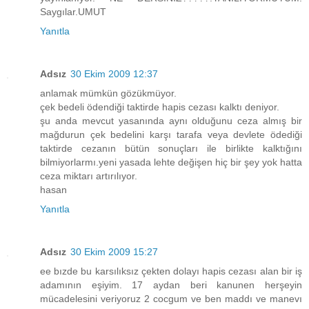
Saygılar.UMUT
Yanıtla
Adsız
30 Ekim 2009 12:37
anlamak mümkün gözükmüyor.
çek bedeli ödendiği taktirde hapis cezası kalktı deniyor.
şu anda mevcut yasanında aynı olduğunu ceza almış bir
mağdurun çek bedelini karşı tarafa veya devlete ödediği
taktirde cezanın bütün sonuçları ile birlikte kalktığını
bilmiyorlarmı.yeni yasada lehte değişen hiç bir şey yok hatta
ceza miktarı artırılıyor.
hasan
Yanıtla
Adsız
30 Ekim 2009 15:27
ee bızde bu karsılıksız çekten dolayı hapis cezası alan bir iş
adamının eşiyim. 17 aydan beri kanunen herşeyin
mücadelesini veriyoruz 2 cocgum ve ben maddı ve manevı