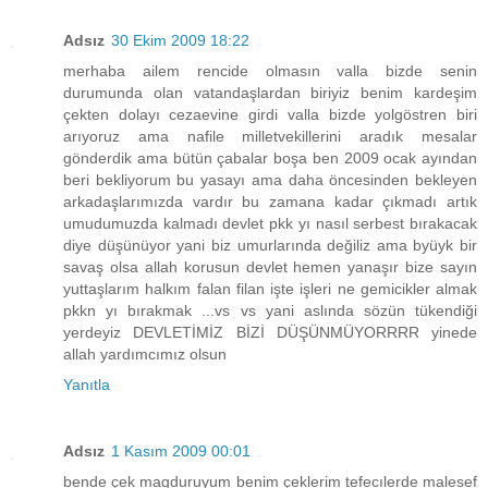
Adsız
30 Ekim 2009 18:22
merhaba ailem rencide olmasın valla bizde senin
durumunda olan vatandaşlardan biriyiz benim kardeşim
çekten dolayı cezaevine girdi valla bizde yolgöstren biri
arıyoruz ama nafile milletvekillerini aradık mesalar
gönderdik ama bütün çabalar boşa ben 2009 ocak ayından
beri bekliyorum bu yasayı ama daha öncesinden bekleyen
arkadaşlarımızda vardır bu zamana kadar çıkmadı artık
umudumuzda kalmadı devlet pkk yı nasıl serbest bırakacak
diye düşünüyor yani biz umurlarında değiliz ama byüyk bir
savaş olsa allah korusun devlet hemen yanaşır bize sayın
yuttaşlarım halkım falan filan işte işleri ne gemicikler almak
pkkn yı bırakmak ...vs vs yani aslında sözün tükendiği
yerdeyiz DEVLETİMİZ BİZİ DÜŞÜNMÜYORRRR yinede
allah yardımcımız olsun
Yanıtla
Adsız
1 Kasım 2009 00:01
bende çek magduruyum benim çeklerim tefecılerde malesef