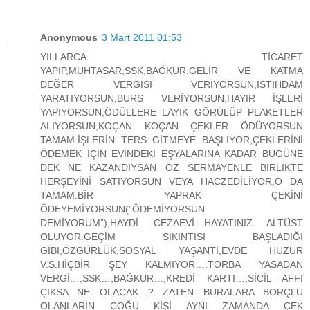
Anonymous
3 Mart 2011 01:53
YILLARCA TİCARET
YAPIP,MUHTASAR,SSK,BAĞKUR,GELİR VE KATMA
DEĞER VERGİSİ VERİYORSUN,İSTİHDAM
YARATIYORSUN,BURS VERİYORSUN,HAYIR İŞLERİ
YAPIYORSUN,ÖDÜLLERE LAYIK GÖRÜLÜP PLAKETLER
ALIYORSUN,KOÇAN KOÇAN ÇEKLER ÖDÜYORSUN
TAMAM.İŞLERİN TERS GİTMEYE BAŞLIYOR,ÇEKLERİNİ
ÖDEMEK İÇİN EVİNDEKİ EŞYALARINA KADAR BUGÜNE
DEK NE KAZANDIYSAN ÖZ SERMAYENLE BİRLİKTE
HERŞEYİNİ SATIYORSUN VEYA HACZEDİLİYOR,O DA
TAMAM.BİR YAPRAK ÇEKİNİ
ÖDEYEMİYORSUN(”ÖDEMİYORSUN
DEMİYORUM”),HAYDİ CEZAEVİ…HAYATINIZ ALTÜST
OLUYOR.GEÇİM SIKINTISI BAŞLADIĞI
GİBİ,ÖZGÜRLÜK,SOSYAL YAŞANTI,EVDE HUZUR
V.S.HİÇBİR ŞEY KALMIYOR….TORBA YASADAN
VERGİ…,SSK…,BAĞKUR…,KREDİ KARTI…,SİCİL AFFI
ÇIKSA NE OLACAK…? ZATEN BURALARA BORÇLU
OLANLARIN ÇOĞU KİŞİ AYNI ZAMANDA ÇEK