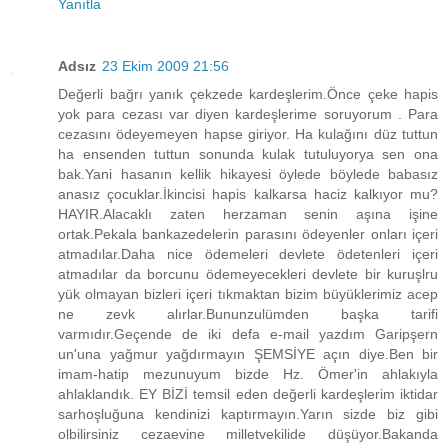
Yanıtla
Adsız
23 Ekim 2009 21:56
Değerli bağrı yanık çekzede kardeşlerim.Önce çeke hapis
yok para cezası var diyen kardeşlerime soruyorum . Para
cezasını ödeyemeyen hapse giriyor. Ha kulağını düz tuttun
ha ensenden tuttun sonunda kulak tutuluyorya sen ona
bak.Yani hasanın kellik hikayesi öylede böylede babasız
anasız çocuklar.İkincisi hapis kalkarsa haciz kalkıyor mu?
HAYIR.Alacaklı zaten herzaman senin aşına işine
ortak.Pekala bankazedelerin parasını ödeyenler onları içeri
atmadılar.Daha nice ödemeleri devlete ödetenleri içeri
atmadılar da borcunu ödemeyecekleri devlete bir kuruşlru
yük olmayan bizleri içeri tıkmaktan bizim büyüklerimiz acep
ne zevk alırlar.Bununzulümden başka tarifi
varmıdır.Geçende de iki defa e-mail yazdım Garipşern
un'una yağmur yağdırmayın ŞEMSİYE açın diye.Ben bir
imam-hatip mezunuyum bizde Hz. Ömer'in ahlakıyla
ahlaklandık. EY BİZİ temsil eden değerli kardeşlerim iktidar
sarhoşluğuna kendinizi kaptırmayın.Yarın sizde biz gibi
olbilirsiniz cezaevine milletvekilide düşüyor.Bakanda