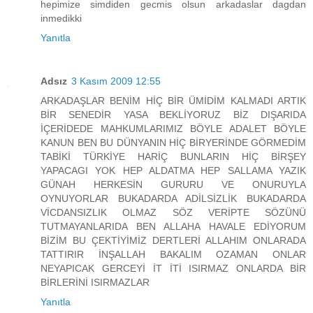
hepimize simdiden gecmis olsun arkadaslar dagdan
inmedikki
Yanıtla
Adsız
3 Kasım 2009 12:55
ARKADAŞLAR BENİM HİÇ BİR ÜMİDİM KALMADI ARTIK
BİR SENEDİR YASA BEKLİYORUZ BİZ DIŞARIDA
İÇERİDEDE MAHKUMLARIMIZ BÖYLE ADALET BÖYLE
KANUN BEN BU DÜNYANIN HİÇ BİRYERİNDE GÖRMEDİM
TABİKİ TÜRKİYE HARİÇ BUNLARIN HİÇ BİRŞEY
YAPACAGI YOK HEP ALDATMA HEP SALLAMA YAZIK
GÜNAH HERKESİN GURURU VE ONURUYLA
OYNUYORLAR BUKADARDA ADİLSİZLİK BUKADARDA
VİCDANSIZLIK OLMAZ SÖZ VERİPTE SÖZÜNÜ
TUTMAYANLARIDA BEN ALLAHA HAVALE EDİYORUM
BİZİM BU ÇEKTİYİMİZ DERTLERİ ALLAHIM ONLARADA
TATTIRIR İNŞALLAH BAKALIM OZAMAN ONLAR
NEYAPICAK GERCEYİ İT İTİ ISIRMAZ ONLARDA BİR
BİRLERİNİ ISIRMAZLAR
Yanıtla