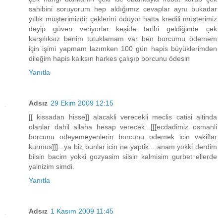
sahibini soruyorum hep aldığımız cevaplar aynı bukadar
yıllık müşterimizdir çeklerini ödüyor hatta kredili müşterimiz
deyip güven veriyorlar keşide tarihi geldiğinde çek
karşılıksız benim tutuklamam var ben borcumu ödemem
için işimi yapmam lazımken 100 gün hapis büyüklerimden
dileğim hapis kalksın harkes çalışıp borcunu ödesin
Yanıtla
Adsız
29 Ekim 2009 12:15
[[ kissadan hisse]] alacakli verecekli meclis catisi altinda
olanlar dahil allaha hesap verecek...[[[ecdadimiz osmanli
borcunu odeyemeyenlerin borcunu odemek icin vakiflar
kurmus]]]...ya biz bunlar icin ne yaptik... anam yokki derdim
bilsin bacim yokki gozyasim silsin kalmisim gurbet ellerde
yalnizim simdi.
Yanıtla
Adsız
1 Kasım 2009 11:45