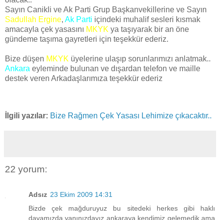
Sayın Canikli ve Ak Parti Grup Başkanvekillerine ve Sayın
Sadullah Ergine
,
Ak Parti
içindeki muhalif sesleri kısmak
amacayla çek yasasını
MKYK
ya taşıyarak bir an öne
gündeme taşıma gayretleri için teşekkür ederiz.
Bize düşen
MKYK
üyelerine ulaşıp sorunlarımızı anlatmak..
Ankara
eyleminde bulunan ve dışardan telefon ve maille
destek veren Arkadaşlarımıza teşekkür ederiz
İlgili yazılar:
Bize Rağmen Çek Yasası Lehimize çıkacaktır..
22 yorum:
Adsız
23 Ekim 2009 14:31
Bizde çek mağduruyuz bu sitedeki herkes gibi haklı
davamızda yanınızdayız ankaraya kendimiz gelemedik ama