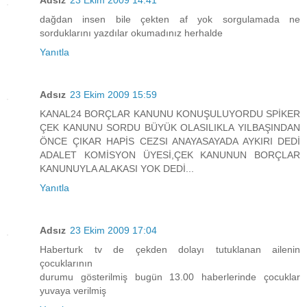
Adsız
23 Ekim 2009 14:41
dağdan insen bile çekten af yok sorgulamada ne
sorduklarını yazdılar okumadınız herhalde
Yanıtla
Adsız
23 Ekim 2009 15:59
KANAL24 BORÇLAR KANUNU KONUŞULUYORDU SPİKER
ÇEK KANUNU SORDU BÜYÜK OLASILIKLA YILBAŞINDAN
ÖNCE ÇIKAR HAPİS CEZSI ANAYASAYADA AYKIRI DEDİ
ADALET KOMİSYON ÜYESİ,ÇEK KANUNUN BORÇLAR
KANUNUYLA ALAKASI YOK DEDİ...
Yanıtla
Adsız
23 Ekim 2009 17:04
Haberturk tv de çekden dolayı tutuklanan ailenin
çocuklarının
durumu gösterilmiş bugün 13.00 haberlerinde çocuklar
yuvaya verilmiş