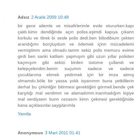
Adsız
2 Aralık 2009 10:48
bir gece ailemle ve misafirlerimle evde otururken.kapı
çaldı.kimo dendiğinde açın poliss.eşimdi kapıya çıkann
korkulu ve titrek bi sesle polis dedi.ben biliodibium çekten
arandığımı borçluydum ve ödemek içinn mücadelemi
vermiştimm ama olmadıı.tamm sekiz polis memuru evime
girdi ben sanki katliam yapmışım gibi uzun yıllar polisten
kaçmışım gibi sekizi birden üstüme çullandı ve
kelepçelendim.benm suçumm sadece ve sadece
çocuklarıma ekmek yedirmek için bir imza atmış
olmamdıı.böle bir yassa yokk isyanımm buna yetkililerin
derhal bu çirkinliğin bitirmesi gerektiğini görmeli.bende çek
karşılığı mal verdimm ve alamadımm.inanmadığım kişiye
mal verdiysem bunn cezasını kimn çekmesi gerektiğinide
bana açıklasınlar.saygılarımla
Yanıtla
Anonymous
3 Mart 2011 01:41