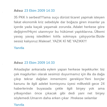
Adsız
23 Ekim 2009 14:33
35 PKK lı serbest!!!!ama suçu dürüst ticaret yapmak isteyen
fakat ekonomik kriz sebebiyle dar boğaza giren insanlar ya
içerde yada kaçak yaşamak zorunda..Adalet herkese göre
değişirmi!Hiçmi utanmıyor bu hükümet yaptıklarına..Ülkemi
yavaş yavaş istedikleri kılıfa sokmaya çalışıyorlar.Bizde
sessiz kalıyoruz.Malesef..YAZIK Kİ NE YAZIKK!!!
Yanıtla
Adsız
23 Ekim 2009 14:33
Arkadaşlar ankarada eylem yapan herkese teşekkurler. biz
çek magdurları olarak sesimizi duyurmamız için illa da dağa
çıkıp tekrar dağdan inmemizmi gerekiyor.Yeni borçlar
kanunu ile ilgili adelet komisyonu üyesi milltvekili gece 24
haberlerinde buyasada çekle ilgili birşey yok ama
yılbaşından önce çıkacak gibi dedi yani net birşey
söylemedi.Umarım daha erken çıkar .Hrekese selamlar
Yanıtla