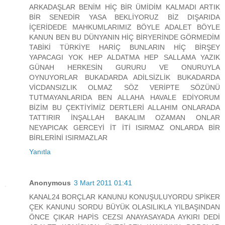
ARKADAŞLAR BENİM HİÇ BİR ÜMİDİM KALMADI ARTIK
BİR SENEDİR YASA BEKLİYORUZ BİZ DIŞARIDA
İÇERİDEDE MAHKUMLARIMIZ BÖYLE ADALET BÖYLE
KANUN BEN BU DÜNYANIN HİÇ BİRYERİNDE GÖRMEDİM
TABİKİ TÜRKİYE HARİÇ BUNLARIN HİÇ BİRŞEY
YAPACAGI YOK HEP ALDATMA HEP SALLAMA YAZIK
GÜNAH HERKESİN GURURU VE ONURUYLA
OYNUYORLAR BUKADARDA ADİLSİZLİK BUKADARDA
VİCDANSIZLIK OLMAZ SÖZ VERİPTE SÖZÜNÜ
TUTMAYANLARIDA BEN ALLAHA HAVALE EDİYORUM
BİZİM BU ÇEKTİYİMİZ DERTLERİ ALLAHIM ONLARADA
TATTIRIR İNŞALLAH BAKALIM OZAMAN ONLAR
NEYAPICAK GERCEYİ İT İTİ ISIRMAZ ONLARDA BİR
BİRLERİNİ ISIRMAZLAR
Yanıtla
Anonymous
3 Mart 2011 01:41
KANAL24 BORÇLAR KANUNU KONUŞULUYORDU SPİKER
ÇEK KANUNU SORDU BÜYÜK OLASILIKLA YILBAŞINDAN
ÖNCE ÇIKAR HAPİS CEZSI ANAYASAYADA AYKIRI DEDİ