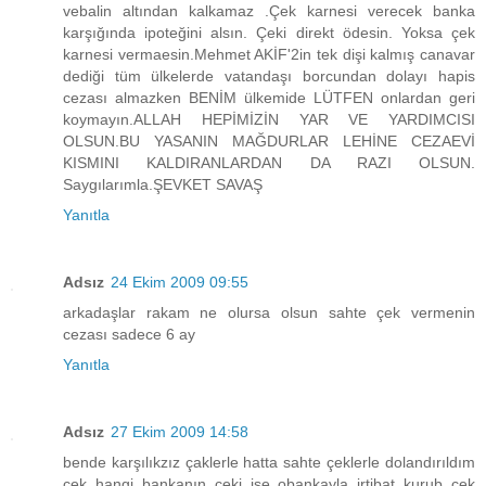
vebalin altından kalkamaz .Çek karnesi verecek banka
karşığında ipoteğini alsın. Çeki direkt ödesin. Yoksa çek
karnesi vermaesin.Mehmet AKİF'2in tek dişi kalmış canavar
dediği tüm ülkelerde vatandaşı borcundan dolayı hapis
cezası almazken BENİM ülkemide LÜTFEN onlardan geri
koymayın.ALLAH HEPİMİZİN YAR VE YARDIMCISI
OLSUN.BU YASANIN MAĞDURLAR LEHİNE CEZAEVİ
KISMINI KALDIRANLARDAN DA RAZI OLSUN.
Saygılarımla.ŞEVKET SAVAŞ
Yanıtla
Adsız
24 Ekim 2009 09:55
arkadaşlar rakam ne olursa olsun sahte çek vermenin
cezası sadece 6 ay
Yanıtla
Adsız
27 Ekim 2009 14:58
bende karşılıkzız çaklerle hatta sahte çeklerle dolandırıldım
çek hangi bankanın çeki ise obankayla irtibat kurub çek