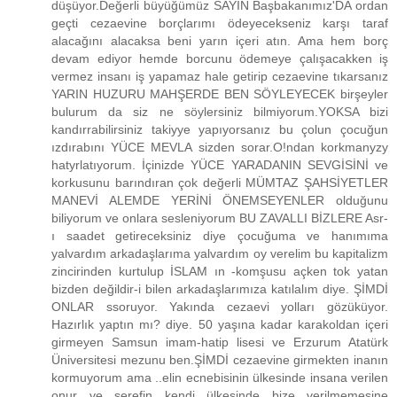
düşüyor.Değerli büyüğümüz SAYIN Başbakanımız'DA ordan
geçti cezaevine borçlarımı ödeyecekseniz karşı taraf
alacağını alacaksa beni yarın içeri atın. Ama hem borç
devam ediyor hemde borcunu ödemeye çalışacakken iş
vermez insanı iş yapamaz hale getirip cezaevine tıkarsanız
YARIN HUZURU MAHŞERDE BEN SÖYLEYECEK birşeyler
bulurum da siz ne söylersiniz bilmiyorum.YOKSA bizi
kandırrabilirsiniz takiyye yapıyorsanız bu çolun çocuğun
ızdırabını YÜCE MEVLA sizden sorar.O!ndan korkmanyzy
hatyrlatıyorum. İçinizde YÜCE YARADANIN SEVGİSİNİ ve
korkusunu barındıran çok değerli MÜMTAZ ŞAHSİYETLER
MANEVİ ALEMDE YERİNİ ÖNEMSEYENLER olduğunu
biliyorum ve onlara sesleniyorum BU ZAVALLI BİZLERE Asr-
ı saadet getireceksiniz diye çocuğuma ve hanımıma
yalvardım arkadaşlarıma yalvardım oy verelim bu kapitalizm
zincirinden kurtulup İSLAM ın -komşusu açken tok yatan
bizden değildir-i bilen arkadaşlarımıza katılalım diye. ŞİMDİ
ONLAR ssoruyor. Yakında cezaevi yolları gözüküyor.
Hazırlık yaptın mı? diye. 50 yaşına kadar karakoldan içeri
girmeyen Samsun imam-hatip lisesi ve Erzurum Atatürk
Üniversitesi mezunu ben.ŞİMDİ cezaevine girmekten inanın
kormuyorum ama ..elin ecnebisinin ülkesinde insana verilen
onur ve şerefin kendi ülkesinde bize verilmemesine