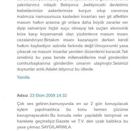
yakınlarımız ırdaydı Bekiyoruz ,bekliyoruzki devletimiz
bebeklerimize askerlerimize kurşun sıkıp canımıza
malımıza namusumuza kasteden insanları sen git affetttim
masum halkın arasına gir onlara daha büyük zararlar ver
diyip salıveriyor hiçbir suçu olmayıp tek suçları ekonomik
krize karşı koyamamak olan yüzbinlerce masum insanı
cezalandırıyor.Birtakım insanı kazanayım derken kendi
halkını kaybediyor aslında farkında değil.Umuyorumki yasa
çıkacak ve masum insanlar yeniden düzenlerini kuracak.Tek
ümidimiz bu yasa bende milletvekillerine mail gönderdim
cumhurbaşkanına gönderdim umarım ulaşmıştır.Sesimizi
duysunlar artık.Adalet istiyoruz bu ülkede.
Yanıtla
Adsız
23 Ekim 2009 14:32
Çok ses getiren,kamuoyunda en az 2 gün konuşulacak
eylem yapılmadıkca bu konu hemen çözüme
kavuşmayacakdır.Bu konuda neler yapılabilir tartışmalı ve
harekete geçmeliyiz.Gazete ve T.V. den uzak kaldıkca bu
yasa çıkmaz.SAYGILARIMLA.