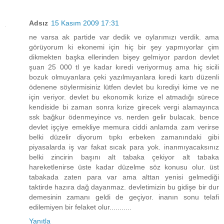
Adsız
15 Kasım 2009 17:31
ne varsa ak partide var dedik ve oylarımızı verdik. ama
görüyorum ki ekonemi için hiç bir şey yapmıyorlar çim
dikmekten başka ellerinden bişey gelmiyor pardon devlet
şuan 25 000 tl ye kadar kıredi veriyormuş ama hiç sicili
bozuk olmuyanlara çeki yazılmıyanlara kıredi kartı düzenli
ödenene söylermisiniz lütfen devlet bu kırediyi kime ve ne
için veriyor. devlet bu ekonomik kırize el atmadığı sürece
kendiside bi zaman sonra kırize girecek vergi alamayınca
ssk bağkur ödenmeyince vs. nerden gelir bulacak. bence
devlet işçiye emekliye memura ciddi anlamda zam verirse
belki düzelir diyorum tıpkı erbeken zamanındaki gibi
piyasalarda iş var fakat sıcak para yok. inanmıyacaksınız
belki zincirin başını alt tabaka çekiyor alt tabaka
hareketlenirse üste kadar düzelme söz konusu olur. üst
tabakada zaten para var ama alttan yenisi gelmediği
taktirde hazıra dağ dayanmaz. devletimizin bu gidişe bir dur
demesinin zamanı geldi de geçiyor. inanın sonu telafi
edilemiyen bir felaket olur...........
Yanıtla