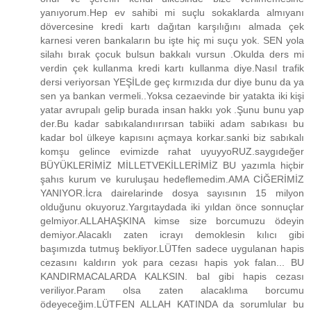
yanıyorum.Hep ev sahibi mi suçlu sokaklarda almıyanı
dövercesine kredi kartı dağıtan karşılığını almada çek
karnesi veren bankaların bu işte hiç mi suçu yok. SEN yola
silahı bırak çocuk bulsun bakkalı vursun .Okulda ders mi
verdin çek kullanma kredi kartı kullanma diye.Nasıl trafik
dersi veriyorsan YEŞİLde geç kırmızıda dur diye bunu da ya
sen ya bankan vermeli..Yoksa cezaevinde bir yatakta iki kişi
yatar avrupalı gelip burada insan hakkı yok .Şunu bunu yap
der.Bu kadar sabıkalandıırırsan tabiiki adam sabıkası bu
kadar bol ülkeye kapısını açmaya korkar.sanki biz sabıkalı
komşu gelince evimizde rahat uyuyyoRUZ.saygıdeğer
BÜYÜKLERİMİZ MİLLETVEKİLLERİMİZ BU yazımla hiçbir
şahıs kurum ve kuruluşau hedeflemedim.AMA CİĞERİMİZ
YANIYOR.İcra dairelarinde dosya sayısının 15 milyon
olduğunu okuyoruz.Yargıtaydada iki yıldan önce sonnuçlar
gelmiyor.ALLAHAŞKINA kimse size borcumuzu ödeyin
demiyor.Alacaklı zaten icrayı demoklesin kılıcı gibi
başımızda tutmuş bekliyor.LÜTfen sadece uygulanan hapis
cezasını kaldırın yok para cezası hapis yok falan... BU
KANDIRMACALARDA KALKSIN. bal gibi hapis cezası
veriliyor.Param olsa zaten alacaklıma borcumu
ödeyeceğim.LÜTFEN ALLAH KATINDA da sorumlular bu