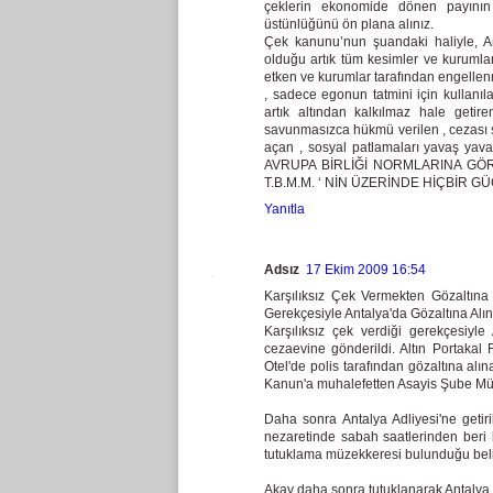
çeklerin ekonomide dönen payının
üstünlüğünü ön plana alınız.
Çek kanunu’nun şuandaki haliyle, A
olduğu artık tüm kesimler ve kurumla
etken ve kurumlar tarafından engellenm
, sadece egonun tatmini için kullanıl
artık altından kalkılmaz hale getir
savunmasızca hükmü verilen , cezası s
açan , sosyal patlamaları yavaş 
AVRUPA BİRLİĞİ NORMLARINA GÖ
T.B.M.M. ‘ NİN ÜZERİNDE HİÇBİR 
Yanıtla
Adsız
17 Ekim 2009 16:54
Karşılıksız Çek Vermekten Gözaltına
Gerekçesiyle Antalya'da Gözaltına Al
Karşılıksız çek verdiği gerekçesiyl
cezaevine gönderildi. Altın Portakal 
Otel'de polis tarafından gözaltına al
Kanun'a muhalefetten Asayis Şube Mü
Daha sonra Antalya Adliyesi'ne getir
nezaretinde sabah saatlerinden beri b
tutuklama müzekkeresi bulunduğu belir
Akay daha sonra tutuklanarak Antalya 