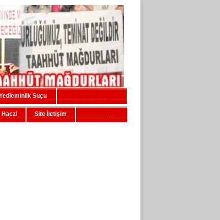
Yedieminlik Suçu
 Haczi
Site İletişim