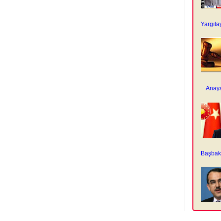
Yargıta
Anaya
Başbaka