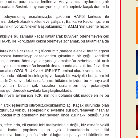
inde adına para cezası denilen ve Anayasamıza, uydurulmuş bir
tüccarlarız.Sesimizi duyuramıyoruz ,çünkü hepimiz kaçak durumda
le ödeyememiş esnafımıza,bu çeklerini HAPİS korkusu ile
mizi dolaylı olarak etkilemeye çalışan , Banka ve Factoringcilerin
masını kınıyoruz.Nitekim Başbakanımız ‘’T.B.M.M ‘nin üzerine hiçbir
de etkisiyle bu zamana kadar katlanarak büyüyen ödenemeyen çek
 , HAPİS ile korkutarak çekini ödemeye zorlamak, bu rakamlarla da
.
rak hapis cezası almış tüccarımız ,sadece alacaklı tarafın egosu
Cezasını tamamlayıp cezaevinden çıkanların bir çoğu, kendileri
nın, borcunu ödemeye de yanaşmamaktır.Bu sebebledir ki artık
 boyutu kalmamıştır.Bu insanlık dışı kanunda alacaklı tarafa verilen
 olmamalıdır.ÖZGÜRLÜK ve HÜRRİYET teminat olarak verilemez.
aklarında hükmü kesinleşmiş ve kaçak bir vaziyette borçlarını kıt
tadır.Cezaevindeki esnaflarımız hükümetimizden bu konuya acil
milyonları bulan çek cezalısı esnafımızın oy potansiyeli
ise gönderecek sayılarla karşılaşılmaktadır.
ü niyetli ayrımı için TCK’ nın ilgili dolandırıcılık maddeleri ile bu
zler artık eşlerimizi istiyoruz.çocuklarımız aç. Kaçak durumda olan
zgürlüğü yok bu sebepledir ki evlerine süt götüremeyen insanlar
z.borçlarımızı ödemenin her şeyden önce kul hakkı olduğunu iyi
 tefecilerin, eli çantalı lobi faaliyetlerinin değil , biz esnafın vekili
ana kadar yapılmış olan çek kanunlarında bir ilki
rumun ve kuruluşun üstünde olduğunu ispatlayınız.Likiditenin ve