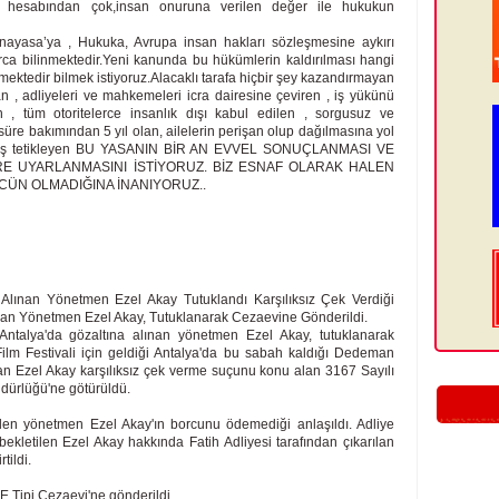
 hesabından çok,insan onuruna verilen değer ile hukukun
nayasa’ya , Hukuka, Avrupa insan hakları sözleşmesine aykırı
rca bilinmektedir.Yeni kanunda bu hükümlerin kaldırılması hangi
ektedir bilmek istiyoruz.Alacaklı tarafa hiçbir şey kazandırmayan
an , adliyeleri ve mahkemeleri icra dairesine çeviren , iş yükünü
en , tüm otoritelerce insanlık dışı kabul edilen , sorgusuz ve
üre bakımından 5 yıl olan, ailelerin perişan olup dağılmasına yol
yavaş tetikleyen BU YASANIN BİR AN EVVEL SONUÇLANMASI VE
RE UYARLANMASINI İSTİYORUZ. BİZ ESNAF OLARAK HALEN
GÜCÜN OLMADIĞINA İNANIYORUZ..
 Alınan Yönetmen Ezel Akay Tutuklandı Karşılıksız Çek Verdiği
ınan Yönetmen Ezel Akay, Tutuklanarak Cezaevine Gönderildi.
e Antalya'da gözaltına alınan yönetmen Ezel Akay, tutuklanarak
Film Festivali için geldiği Antalya'da bu sabah kaldığı Dedeman
ınan Ezel Akay karşılıksız çek verme suçunu konu alan 3167 Sayılı
dürlüğü'ne götürüldü.
ilen yönetmen Ezel Akay'ın borcunu ödemediği anlaşıldı. Adliye
ekletilen Ezel Akay hakkında Fatih Adliyesi tarafından çıkarılan
tildi.
E Tipi Cezaevi'ne gönderildi.