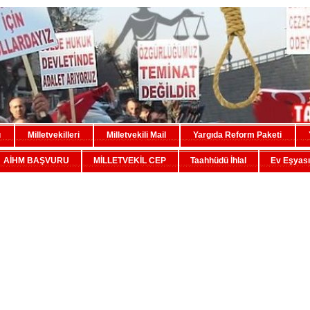
u
Milletvekilleri
Milletvekili Mail
Yargıda Reform Paketi
AİHM BAŞVURU
MİLLETVEKİL CEP
Taahhüdü İhlal
Ev Eşyası