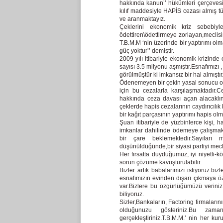
hakkında kanun’’ hükümleri çerçeves
kılıf maddesiyle HAPİS cezası almış 
ve aranmaktayız.
Çeklerini ekonomik kriz sebebiy
ödettiren\ödettirmeye zorlayan,meclisi
T.B.M.M ‘nin üzerinde bir yaptırımı ol
güç yoktur’’ demiştir.
2009 yılı itibariyle ekonomik krizin
sayısı 3.5 milyonu aşmıştır.Esnafımızı
görülmüştür ki imkansız bir hal almıştır
Ödenemeyen bir çekin yasal sonucu ola
için bu cezalarla karşılaşmaktadır.
hakkında ceza davası açan alacaklı
çeklerde hapis cezalarının caydırıcılık
bir kağıt parçasının yaptırımı hapis
Şuan itibariyle de yüzbinlerce kişi, h
imkanlar dahilinde ödemeye çalışmak
bir çare beklemektedir.Sayıları 
düşünüldüğünde,bir siyasi partiyi mecl
Her fırsatta duyduğumuz, iyi niyetli-köt
sorun çözüme kavuşturulabilir.
Bizler artık babalarımızı istiyoruz.bi
esnafımızın evinden dışarı çıkmaya ö
var.Bizlere bu özgürlüğümüzü verini
biliyoruz.
Sizler,Bankaların, Factoring firmalarının,
olduğunuzu gösteriniz.Bu zam
gerçekleştiriniz.T.B.M.M.’ nin her ku