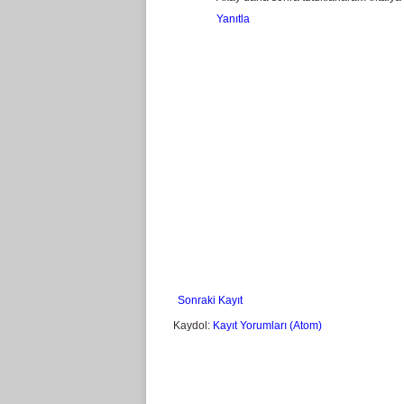
Yanıtla
Sonraki Kayıt
Kaydol:
Kayıt Yorumları (Atom)